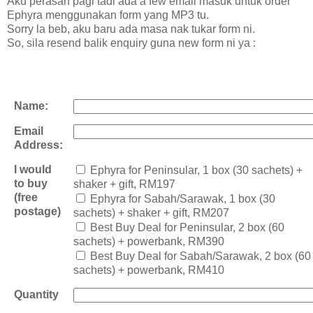
Aku perasan pagi tadi ada a few email masuk untuk order
Ephyra menggunakan form yang MP3 tu.
Sorry la beb, aku baru ada masa nak tukar form ni.
So, sila resend balik enquiry guna new form ni ya :
Name:
Email
Address:
I would
Ephyra for Peninsular, 1 box (30 sachets) +
to buy
shaker + gift, RM197
(free
Ephyra for Sabah/Sarawak, 1 box (30
postage)
sachets) + shaker + gift, RM207
Best Buy Deal for Peninsular, 2 box (60
sachets) + powerbank, RM390
Best Buy Deal for Sabah/Sarawak, 2 box (60
sachets) + powerbank, RM410
Quantity