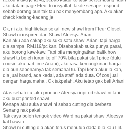
aku dalam page Fleur tu insyallah takde sesape respond
sebab dorang pun tak tau nak menyembang apa. Aku akan
check kadang-kadang je.
Ok, ni aku highlitekan sekali new shawl from Fleur Closet.
Shawl ni inspired dari Shawl Aleesya Ariani.
Kan aku ada cakap aku suka satu shawl Ariani tapi harga
dia sampai RM119/pc kan. Disebabkab suka punya pasal,
aku borong kaw-kaw. Tapi bila mengingatkan balik how
shawl tu boleh turun ke off 70% bila pakai staff price (dulu
cousin aku part time Ariani), aku rasa kemungkinan harga
dia pun sebenarnya tak semahal tu. Tapi kena akur la kan,
dia jual brand, ada kedai, ada staff, ada duta. Of cos jual
dengan harga mahal. Ok takpelah. Aku tetap gak beli Ariani.
Atas sebab itu, aku produce Aleesya inpired shawl ni tapi
aku buat printed shawl.
Kenapa aku suka shawl ni sebab cutting dia berbeza.
Senang nak pakai.
Tak caya boleh tengok video Wardina pakai shawl Aleesya
kat bawah.
Shawl ni cutting dia akan terus menutup dada bila kau lilit.