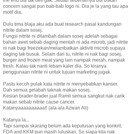
the end dia tak beli gak. Sebab sebenarnya dia bukan
concern sangat pun bab-bab logo ni. Dia je la yang tau apa
motif dia.
Dulu tima blaja aku ada buat research pasal kandungan
nitrite dalam sosej.
Fungsi nitrite ni ditambah dalam sosej adelah sebagai
bahan awet sebab daging mentah ni ada microb, jadi nitrite
ni nak bagi freezekan/melambatkan aktiviti microb supaya
daging tak busuk. Selain dari tu, nitrite ni nak bagi sosej,
burger and frozen meat yang lain nampak merah, nampak
fresh. Kalau tak nanti lebam kaler dia. So kiranya
penggunaan nitrite ni untuk tujuan marketing jugak.
Pastu kecoh pulak kata nitrite ni menyebabkan kanser.
Dah semua gelabah taknak makan sosej.
Kesian brader-brader jual Ramli semua sangkut nak carik
makan sebab nitrite cause cancer.
Katanyaaaaaaaaaa!! (ala-ala Azwan Ali)
Katanya la...
Tapi sampai skarang belum ada keputusan yang konkrit.
FDA and KKM pun masih luluskan. So siapa kita nak