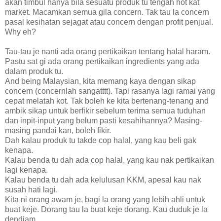
akan timbul hanya bila sesuatu produk tu tengah hot kat
market. Macamkan semua gila concern. Tak tau la concern
pasal kesihatan sejagat atau concern dengan profit penjual.
Why eh?
Tau-tau je nanti ada orang pertikaikan tentang halal haram.
Pastu sat gi ada orang pertikaikan ingredients yang ada
dalam produk tu.
And being Malaysian, kita memang kaya dengan sikap
concern (concernlah sangatttt). Tapi rasanya lagi ramai yang
cepat melatah kot. Tak boleh ke kita bertenang-tenang and
ambik sikap untuk berfikir sebelum terima semua tuduhan
dan inpit-input yang belum pasti kesahihannya? Masing-
masing pandai kan, boleh fikir.
Dah kalau produk tu takde cop halal, yang kau beli gak
kenapa.
Kalau benda tu dah ada cop halal, yang kau nak pertikaikan
lagi kenapa.
Kalau benda tu dah ada kelulusan KKM, apesal kau nak
susah hati lagi.
Kita ni orang awam je, bagi la orang yang lebih ahli untuk
buat keje. Dorang tau la buat keje dorang. Kau duduk je la
dendiam.