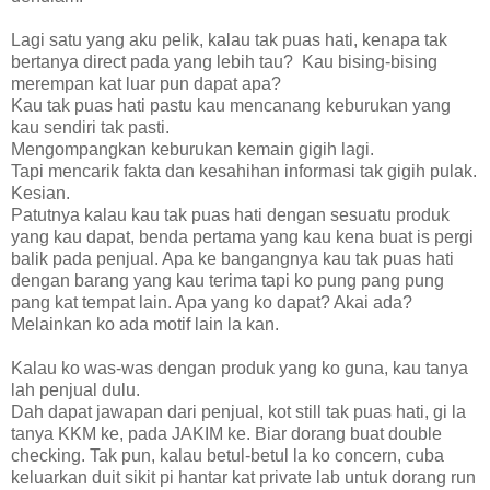
Lagi satu yang aku pelik, kalau tak puas hati, kenapa tak
bertanya direct pada yang lebih tau? Kau bising-bising
merempan kat luar pun dapat apa?
Kau tak puas hati pastu kau mencanang keburukan yang
kau sendiri tak pasti.
Mengompangkan keburukan kemain gigih lagi.
Tapi mencarik fakta dan kesahihan informasi tak gigih pulak.
Kesian.
Patutnya kalau kau tak puas hati dengan sesuatu produk
yang kau dapat, benda pertama yang kau kena buat is pergi
balik pada penjual. Apa ke bangangnya kau tak puas hati
dengan barang yang kau terima tapi ko pung pang pung
pang kat tempat lain. Apa yang ko dapat? Akai ada?
Melainkan ko ada motif lain la kan.
Kalau ko was-was dengan produk yang ko guna, kau tanya
lah penjual dulu.
Dah dapat jawapan dari penjual, kot still tak puas hati, gi la
tanya KKM ke, pada JAKIM ke. Biar dorang buat double
checking. Tak pun, kalau betul-betul la ko concern, cuba
keluarkan duit sikit pi hantar kat private lab untuk dorang run