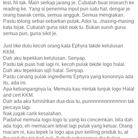
test. Ni tak. Main serkap jarang je. Cubalah buat research ke
reading ke. Yang si penerima input pun satu hal, dengar je
orang bawak cerita, semua angguk. Semua mengiakan.
Pastu tolong sebar-sebarkan pulak. Adoi la...masing-masing
kata bijak. Cubalah guna sikit otak tu. Bukan suruh guna
semua pun, guna sikit je.
Just like dulu kecoh orang kata Ephyra takde kelulusan
KKM.
Dah aku tepekkan kelulusan. Senyap.
Pastu tak puas hati lagi ni, kecoh pulak takde logo halal.
Dah aku tepekkan sijil halal. Senyap.
Pastu canang pulak ingredients Ephyra yang kononnya ada
itu, ada ini.
Apa kebangangnya la. Memula kau mintak tunjuk logo Halal
and cert KKM.
Dah ada aku furnishkan dua-dua tu, punnnnnnnnnnnnnn tak
percaya lagi.
Nak jugak carik kesalahan.
Padahal memula logo-logo tu yang ko concernkan, bila dah
ada logo, eh memacam tebiat lagi pulak yang keluar. Orang
macam ni, kau tepek la logo apa pun keliling produk tu, at