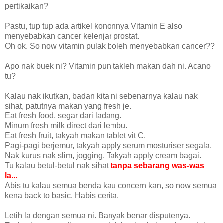
pertikaikan?
Pastu, tup tup ada artikel kononnya Vitamin E also
menyebabkan cancer kelenjar prostat.
Oh ok. So now vitamin pulak boleh menyebabkan cancer??
Apo nak buek ni? Vitamin pun takleh makan dah ni. Acano
tu?
Kalau nak ikutkan, badan kita ni sebenarnya kalau nak
sihat, patutnya makan yang fresh je.
Eat fresh food, segar dari ladang.
Minum fresh milk direct dari lembu.
Eat fresh fruit, takyah makan tablet vit C.
Pagi-pagi berjemur, takyah apply serum mosturiser segala.
Nak kurus nak slim, jogging. Takyah apply cream bagai.
Tu kalau betul-betul nak sihat
tanpa sebarang was-was
la...
Abis tu kalau semua benda kau concern kan, so now semua
kena back to basic. Habis cerita.
Letih la dengan semua ni. Banyak benar disputenya.