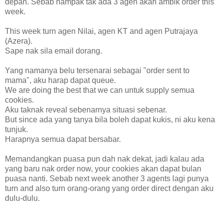
depan. Sebab nampak tak ada 3 agen akan ambik order this
week.
This week turn agen Nilai, agen KT and agen Putrajaya
(Azera).
Sape nak sila email dorang.
Yang namanya belu tersenarai sebagai "order sent to
mama", aku harap dapat queue.
We are doing the best that we can untuk supply semua
cookies.
Aku taknak reveal sebenarnya situasi sebenar.
But since ada yang tanya bila boleh dapat kukis, ni aku kena
tunjuk.
Harapnya semua dapat bersabar.
Memandangkan puasa pun dah nak dekat, jadi kalau ada
yang baru nak order now, your cookies akan dapat bulan
puasa nanti. Sebab next week another 3 agents lagi punya
turn and also turn orang-orang yang order direct dengan aku
dulu-dulu.