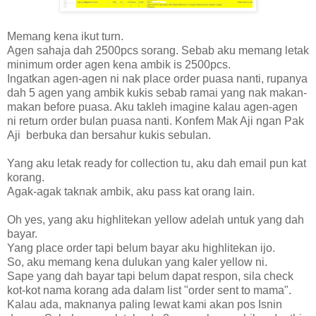
Memang kena ikut turn.
Agen sahaja dah 2500pcs sorang. Sebab aku memang letak
minimum order agen kena ambik is 2500pcs.
Ingatkan agen-agen ni nak place order puasa nanti, rupanya
dah 5 agen yang ambik kukis sebab ramai yang nak makan-
makan before puasa. Aku takleh imagine kalau agen-agen
ni return order bulan puasa nanti. Konfem Mak Aji ngan Pak
Aji berbuka dan bersahur kukis sebulan.
Yang aku letak ready for collection tu, aku dah email pun kat
korang.
Agak-agak taknak ambik, aku pass kat orang lain.
Oh yes, yang aku highlitekan yellow adelah untuk yang dah
bayar.
Yang place order tapi belum bayar aku highlitekan ijo.
So, aku memang kena dulukan yang kaler yellow ni.
Sape yang dah bayar tapi belum dapat respon, sila check
kot-kot nama korang ada dalam list "order sent to mama".
Kalau ada, maknanya paling lewat kami akan pos Isnin