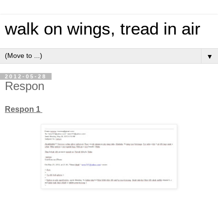
walk on wings, tread in air
▼
2012-05-28
Respon
Respon 1