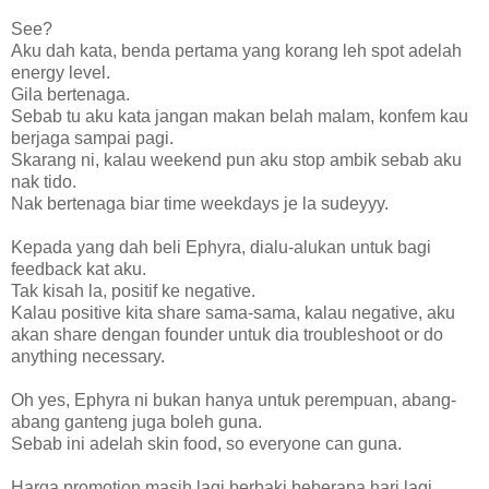
See?
Aku dah kata, benda pertama yang korang leh spot adelah
energy level.
Gila bertenaga.
Sebab tu aku kata jangan makan belah malam, konfem kau
berjaga sampai pagi.
Skarang ni, kalau weekend pun aku stop ambik sebab aku
nak tido.
Nak bertenaga biar time weekdays je la sudeyyy.
Kepada yang dah beli Ephyra, dialu-alukan untuk bagi
feedback kat aku.
Tak kisah la, positif ke negative.
Kalau positive kita share sama-sama, kalau negative, aku
akan share dengan founder untuk dia troubleshoot or do
anything necessary.
Oh yes, Ephyra ni bukan hanya untuk perempuan, abang-
abang ganteng juga boleh guna.
Sebab ini adelah skin food, so everyone can guna.
Harga promotion masih lagi berbaki beberapa hari lagi