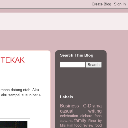
Search This Blog
 TEKAK
h mana datang ntah. Aku
h aku sampai susun batu-
Labels
Business
C-Drama
casual writing
celebration
diehard fans
family
Fleur by
discounts
food review
food
Mrs Him