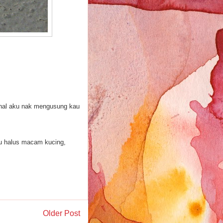
tu hal aku nak mengusung kau
lu halus macam kucing,
Older Post