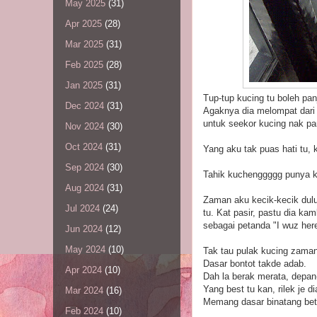
May 2025
(31)
Apr 2025
(28)
Mar 2025
(31)
Feb 2025
(28)
Jan 2025
(31)
Tup-tup kucing tu boleh pan
Dec 2024
(31)
Agaknya dia melompat dari 
untuk seekor kucing nak pa
Nov 2024
(30)
Oct 2024
(31)
Yang aku tak puas hati tu,
Sep 2024
(30)
Tahik kuchenggggg punya ku
Aug 2024
(31)
Zaman aku kecik-kecik dulu
Jul 2024
(24)
tu. Kat pasir, pastu dia kam
sebagai petanda "I wuz her
Jun 2024
(12)
May 2024
(10)
Tak tau pulak kucing zaman
Dasar bontot takde adab.
Apr 2024
(10)
Dah la berak merata, depan-
Yang best tu kan, rilek je
Mar 2024
(16)
Memang dasar binatang betu
Feb 2024
(10)