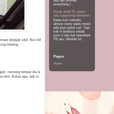
bila dah provide
everything t...
Kerap ambil EL tanpa
ada supporting dokumen
Kalau kat LinkedIn,
almost every week mesti
ada post pasal cuti. Tapi
kali ni berbeza sebab
post ni lalu kat newsfeed
FB aku. Marilah kit...
t berpijak sikit. But still
cing terbang.
Pages
Home
kapet, memang tempat dia la
a sikit. Bukan apa, taik tu