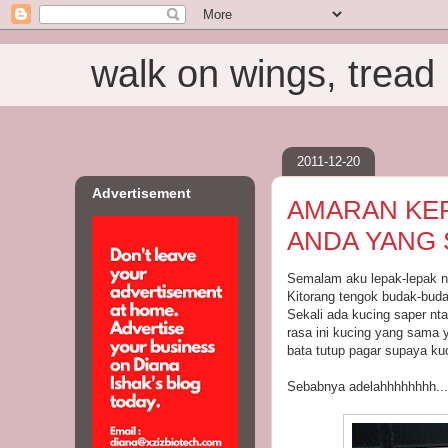
walk on wings, tread i
2011-12-20
Advertisement
AMARAN KER
ANDA YANG 
Semalam aku lepak-lepak ng
Kitorang tengok budak-buda
Sekali ada kucing saper nta
rasa ini kucing yang sama 
bata tutup pagar supaya kuc
Sebabnya adelahhhhhhhh...