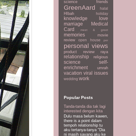
science
friends
GreenAard
halal
HIbah
holiday
knowledge
love
marriage
Medical
Card
meet & greet
memories
movie
review
open house
per
personal views
product review
raya
relationship
religious
science
self-
enrichment
umrah
vacation
viral issues
work
wedding
Popular Posts
Tanda-tanda dia tak lagi
interested dengan kita
Dulu masa belum kawen,
there is a point dalam
tempoh relationship tu
aku tertanya-tanya "Dia
ni masih sayang aku ke