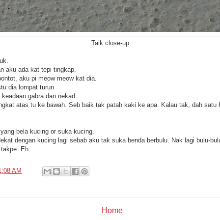
Taik close-up
uk.
 aku ada kat tepi tingkap.
t bontot, aku pi meow meow kat dia.
tu dia lompat turun.
 keadaan gabra dan nekad.
tingkat atas tu ke bawah. Seb baik tak patah kaki ke apa. Kalau tak, dah sa
yang bela kucing or suka kucing.
at dengan kucing lagi sebab aku tak suka benda berbulu. Nak lagi bulu-bu
 takpe. Eh.
1:08 AM
Home