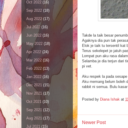
Oct 2022
(16)
Sep 2022
(18)
Aug 2022
(17)
Jul 2022
(16)
Takde la taik besar penumb
Jun 2022
(16)
Agaknya dia pun tak perasan
May 2022
(18)
Elok je taik tu tersentil ka
Terus sekelepet je jatuh pas
Apr 2022
(24)
Lompat pun aku rasa dalam
Mar 2022
(16)
Selamba je dia terjun dari 
pi vet.
Feb 2022
(13)
Aku respek la pada sesape 
Jan 2022
(16)
Aku memang belum boleh dek
Dec 2021
(15)
rabbit ni semua. Bulu kasar
Nov 2021
(17)
Posted by
Diana Ishak
at
1
Oct 2021
(10)
Sep 2021
(12)
Aug 2021
(17)
Newer Post
Jul 2021
(15)