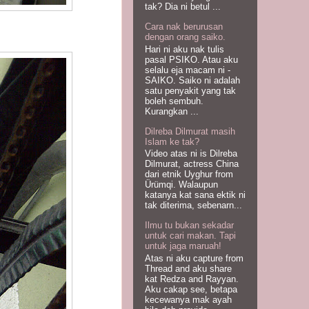
tak? Dia ni betul ...
Cara nak berurusan
dengan orang saiko.
Hari ni aku nak tulis
pasal PSIKO. Atau aku
selalu eja macam ni -
SAIKO. Saiko ni adalah
satu penyakit yang tak
boleh sembuh.
Kurangkan ...
Dilreba Dilmurat masih
Islam ke tak?
Video atas ni is Dilreba
Dilmurat, actress China
dari etnik Uyghur from
Ürümqi. Walaupun
katanya kat sana ektik ni
tak diterima, sebenarn...
Ilmu tu bukan sekadar
untuk cari makan. Tapi
untuk jaga maruah!
Atas ni aku capture from
Thread and aku share
kat Redza and Rayyan.
Aku cakap see, betapa
kecewanya mak ayah