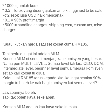
* 1000 = jumlah korset
* 3.5 = forex yang disengajakan ambik tinggi just to be safe
kot2 esok lusa USD naik mencanak
* 0.1 = 90% profit margin
* 5000 = handling charges, shipping cost, custom tax, misc
charges
Kalau ikut kan harga satu set korset cuma RM185.
Tapi perlu diingat ini adelah MLM.
Konsep MLM ni sendiri menjanjikan komisyen yang besar.
Nama pun MULTI LEVEL. Semua level tak kira CEO, DCM,
intermediate level, beginner level semua merasa komisyen
setiap kali korset tu dijual.
Kalau jual RM185 terus kepada kita, ko ingat setakat 90%
margin tu boleh ke nak bagi komisyen kat semua level?
Jawapannya boleh.
Tapi tak boleh kaya sekejapan.
Konsep MLM adelah kau kaya sekelip mata.