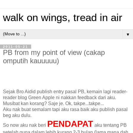
walk on wings, tread in air
▼
2011-05-21
PB from my point of view (cakap
omputih kauuuuu)
Sejak Bro Aidid publish entry pasal PB, kemain lagi reader-
reader blog Green Apple ni nakkan feedback dari aku.
Musibat kan korang? Saje je. Ok, takpe...takpe...
Aku nak buat semalam tapi aku rasa baik aku publish pasal
beg aku dulu.
PENDAPAT
So now aku nak beri
aku tentang PB
setelah guna dalam lebih kurang 2-3 bulan (lama mana dah