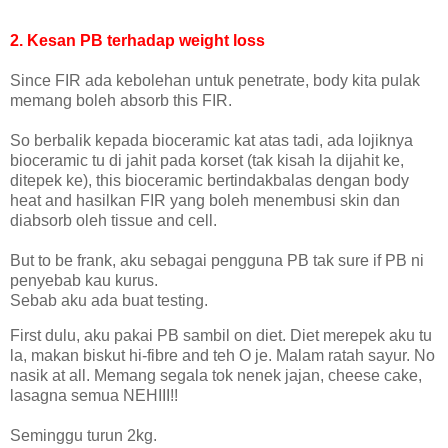
2. Kesan PB terhadap weight loss
Since FIR ada kebolehan untuk penetrate, body kita pulak
memang boleh absorb this FIR.
So berbalik kepada bioceramic kat atas tadi, ada lojiknya
bioceramic tu di jahit pada korset (tak kisah la dijahit ke,
ditepek ke), this bioceramic bertindakbalas dengan body
heat and hasilkan FIR yang boleh menembusi skin dan
diabsorb oleh tissue and cell.
But to be frank, aku sebagai pengguna PB tak sure if PB ni
penyebab kau kurus.
Sebab aku ada buat testing.
First dulu, aku pakai PB sambil on diet. Diet merepek aku tu
la, makan biskut hi-fibre and teh O je. Malam ratah sayur. No
nasik at all. Memang segala tok nenek jajan, cheese cake,
lasagna semua NEHIII!!
Seminggu turun 2kg.