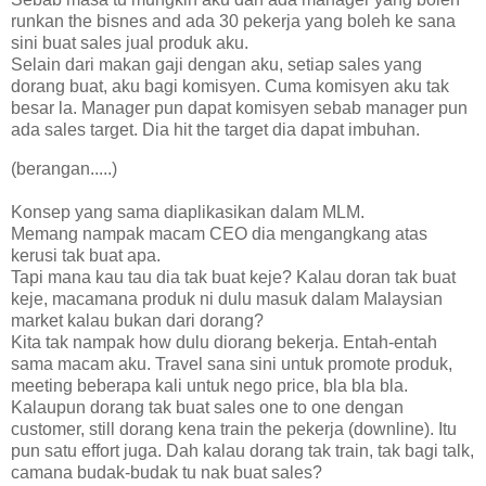
runkan the bisnes and ada 30 pekerja yang boleh ke sana
sini buat sales jual produk aku.
Selain dari makan gaji dengan aku, setiap sales yang
dorang buat, aku bagi komisyen. Cuma komisyen aku tak
besar la. Manager pun dapat komisyen sebab manager pun
ada sales target. Dia hit the target dia dapat imbuhan.
(berangan.....)
Konsep yang sama diaplikasikan dalam MLM.
Memang nampak macam CEO dia mengangkang atas
kerusi tak buat apa.
Tapi mana kau tau dia tak buat keje? Kalau doran tak buat
keje, macamana produk ni dulu masuk dalam Malaysian
market kalau bukan dari dorang?
Kita tak nampak how dulu diorang bekerja. Entah-entah
sama macam aku. Travel sana sini untuk promote produk,
meeting beberapa kali untuk nego price, bla bla bla.
Kalaupun dorang tak buat sales one to one dengan
customer, still dorang kena train the pekerja (downline). Itu
pun satu effort juga. Dah kalau dorang tak train, tak bagi talk,
camana budak-budak tu nak buat sales?