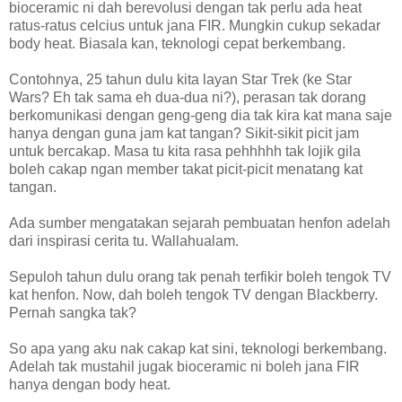
bioceramic ni dah berevolusi dengan tak perlu ada heat
ratus-ratus celcius untuk jana FIR. Mungkin cukup sekadar
body heat. Biasala kan, teknologi cepat berkembang.
Contohnya, 25 tahun dulu kita layan Star Trek (ke Star
Wars? Eh tak sama eh dua-dua ni?), perasan tak dorang
berkomunikasi dengan geng-geng dia tak kira kat mana saje
hanya dengan guna jam kat tangan? Sikit-sikit picit jam
untuk bercakap. Masa tu kita rasa pehhhhh tak lojik gila
boleh cakap ngan member takat picit-picit menatang kat
tangan.
Ada sumber mengatakan sejarah pembuatan henfon adelah
dari inspirasi cerita tu. Wallahualam.
Sepuloh tahun dulu orang tak penah terfikir boleh tengok TV
kat henfon. Now, dah boleh tengok TV dengan Blackberry.
Pernah sangka tak?
So apa yang aku nak cakap kat sini, teknologi berkembang.
Adelah tak mustahil jugak bioceramic ni boleh jana FIR
hanya dengan body heat.