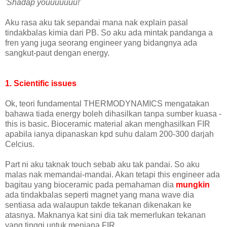
'Shadap youuuuuuu!'
Aku rasa aku tak sepandai mana nak explain pasal
tindakbalas kimia dari PB. So aku ada mintak pandanga a
fren yang juga seorang engineer yang bidangnya ada
sangkut-paut dengan energy.
1. Scientific issues
Ok, teori fundamental THERMODYNAMICS mengatakan
bahawa tiada energy boleh dihasilkan tanpa sumber kuasa -
this is basic. Bioceramic material akan menghasilkan FIR
apabila ianya dipanaskan kpd suhu dalam 200-300 darjah
Celcius.
Part ni aku taknak touch sebab aku tak pandai. So aku
malas nak memandai-mandai. Akan tetapi this engineer ada
bagitau yang bioceramic pada pemahaman dia
mungkin
ada tindakbalas seperti magnet yang mana wave dia
sentiasa ada walaupun takde tekanan dikenakan ke
atasnya. Maknanya kat sini dia tak memerlukan tekanan
yang tinggi untuk menjana FIR.