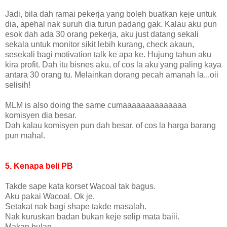
Jadi, bila dah ramai pekerja yang boleh buatkan keje untuk
dia, apehal nak suruh dia turun padang gak. Kalau aku pun
esok dah ada 30 orang pekerja, aku just datang sekali
sekala untuk monitor sikit lebih kurang, check akaun,
sesekali bagi motivation talk ke apa ke. Hujung tahun aku
kira profit. Dah itu bisnes aku, of cos la aku yang paling kaya
antara 30 orang tu. Melainkan dorang pecah amanah la...oii
selisih!
MLM is also doing the same cumaaaaaaaaaaaaaa
komisyen dia besar.
Dah kalau komisyen pun dah besar, of cos la harga barang
pun mahal.
5. Kenapa beli PB
Takde sape kata korset Wacoal tak bagus.
Aku pakai Wacoal. Ok je.
Setakat nak bagi shape takde masalah.
Nak kuruskan badan bukan keje selip mata baiii.
Makan bulan.