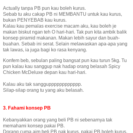
Actually tanpa PB pun kau boleh kurus.
Sebab tu aku cakap PB ni MEMBANTU untuk kau kurus,
bukan PENYEBAB kau kurus.
Kalau kau pemalas exercise macam aku, kau boleh je
makan biskut ngan teh O hari-hari. Tak pun kita ambik balik
konsep piramid makanan. Makan lebih sayur dan buah-
buahan. Sebab ini serat. Selain melawaskan apa-apa yang
tak lawas, ia juga bagi ko rasa kenyang.
Konfem beb, sebulan paling bangsat pun kau turun 5kg. Tu
pun kalau kau sanggup nak hadap orang belasah Spicy
Chicken McDeluxe depan kau hari-hari.
Kalau aku tak sanggupppppppppppp.
Silap-silap orang tu yang aku belasah.
3. Fahami konsep PB
Kebanyakkan orang yang beli PB ni sebenarnya tak
memahami konsep pakai PB.
Dorang cuma aim beli PB nak kurus, pakai PB boleh kurus,