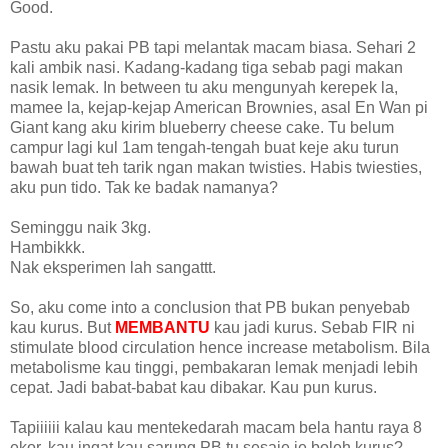
Good.
Pastu aku pakai PB tapi melantak macam biasa. Sehari 2
kali ambik nasi. Kadang-kadang tiga sebab pagi makan
nasik lemak. In between tu aku mengunyah kerepek la,
mamee la, kejap-kejap American Brownies, asal En Wan pi
Giant kang aku kirim blueberry cheese cake. Tu belum
campur lagi kul 1am tengah-tengah buat keje aku turun
bawah buat teh tarik ngan makan twisties. Habis twiesties,
aku pun tido. Tak ke badak namanya?
Seminggu naik 3kg.
Hambikkk.
Nak eksperimen lah sangattt.
So, aku come into a conclusion that PB bukan penyebab
kau kurus. But
MEMBANTU
kau jadi kurus. Sebab FIR ni
stimulate blood circulation hence increase metabolism. Bila
metabolisme kau tinggi, pembakaran lemak menjadi lebih
cepat. Jadi babat-babat kau dibakar. Kau pun kurus.
Tapiiiiii kalau kau mentekedarah macam bela hantu raya 8
ekor, kau ingat kau sarung PB tu sesaje je boleh kurus?