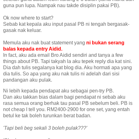
guna pun lupa. Nampak nau takde disiplin pakai PB).
Ok now where to start?
Sebab kat kepala aku input pasal PB ni tengah bergasak-
gasak nak keluar.
Memula aku nak buat statement yang
ni bukan serang
balas kepada entry Aidid.
In fact, aku ada email Bro Aidid sendiri and tanya a few
things about PB. Tapi takyah la aku tepek reply dia kat sini.
Dia dah tulis segalanya kat blog dia. Aku hormati apa yang
dia tulis. So apa yang aku nak tulis ni adelah dari sisi
pandangan aku pulak.
Ni lebih kepada pendapat aku sebagai pen-try PB.
Dan aku takkan bias dalam bagi pendapat ni sebab aku
rasa semua orang berhak tau pasal PB sebelum beli. PB is
not cheap I tell you. RM2400-2900 for one set, yang entah
betul ke tak boleh turunkan berat badan.
'Tapi beli beg sekali 3 boleh pulak???'