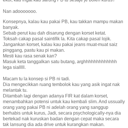
Nan adooooooo.
Konsepnya, kalau kau pakai PB, kau takkan mampu makan
banyak.
Sebab perut kau dah disarung dengan korset ketat.
Toksah cakap pasal saintifik la. Kita cakap pasal lojik.
Jangankan korset, kalau kau pakai jeans muat-muat saiz
pinggang, pastu kau pi makan.
Mesti kau rasa senak kan?
Masuk keta tanggalkan satu butang, arghhhhhhhhhhhhh
lega sialllll.
Macam tu la konsep si PB ni tadi.
Dia mengecikkan ruang tembolok kau yang asik ingat nak
melantak tu.
Ditambah lagi dengan adanya FIR kat dalam korset,
menambahkan potensi untuk kau kembali slim. And ussually
orang yang pakai PB ni adelah orang yang sanggup
berhabis untuk kurus, Jadi, secara psychologically-nya dia
bertekad nak kuruskan badan dengan cepat maka secara
tak lansung dia ada drive untuk kurangkan makan.