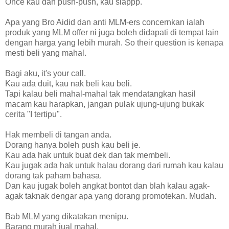
Once kau dah push-push, kau siappp.
Apa yang Bro Aidid dan anti MLM-ers concernkan ialah
produk yang MLM offer ni juga boleh didapati di tempat lain
dengan harga yang lebih murah. So their question is kenapa
mesti beli yang mahal.
Bagi aku, it's your call.
Kau ada duit, kau nak beli kau beli.
Tapi kalau beli mahal-mahal tak mendatangkan hasil
macam kau harapkan, jangan pulak ujung-ujung bukak
cerita "I tertipu".
Hak membeli di tangan anda.
Dorang hanya boleh push kau beli je.
Kau ada hak untuk buat dek dan tak membeli.
Kau jugak ada hak untuk halau dorang dari rumah kau kalau
dorang tak paham bahasa.
Dan kau jugak boleh angkat bontot dan blah kalau agak-
agak taknak dengar apa yang dorang promotekan. Mudah.
Bab MLM yang dikatakan menipu.
Barang murah jual mahal.