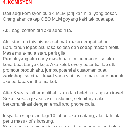
4. KOMISYEN
Dari segi komisyen pulak, MLM janjikan nilai yang besar.
Orang akan cakap CEO MLM goyang kaki tak buat apa.
Aku bagi contoh diri aku sendiri la.
Aku start run this bisnes dah nak masuk empat tahun.
Baru tahun lepas aku rasa selesa dan sedap makan profit.
Masa mula-mula start, perit gila.
Produk yang aku carry masih baru in the market, so aku
kena buat banyak keje. Aku ketuk every potential lab utk
promote produk aku, jumpa potential customer, buat
workshop, seminar, travel sana sini just to make sure produk
aku bertapak in the market.
After 3 years, alhamdulillah, aku dah boleh kurangkan travel.
Sekali sekala je aku visit customer, selebihnya aku
berkomunikasi dengan email and phone calls.
Insyallah siapa tau lagi 10 tahun akan datang, aku dah tak
perlu masuk ofis lansung.
Sebab masa tu mungkin aku dah ada manager yang boleh