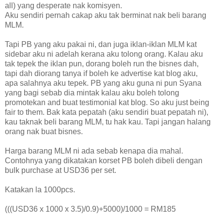
all) yang desperate nak komisyen.
Aku sendiri pernah cakap aku tak berminat nak beli barang
MLM.
Tapi PB yang aku pakai ni, dan juga iklan-iklan MLM kat
sidebar aku ni adelah kerana aku tolong orang. Kalau aku
tak tepek the iklan pun, dorang boleh run the bisnes dah,
tapi dah diorang tanya if boleh ke advertise kat blog aku,
apa salahnya aku tepek. PB yang aku guna ni pun Syana
yang bagi sebab dia mintak kalau aku boleh tolong
promotekan and buat testimonial kat blog. So aku just being
fair to them. Bak kata pepatah (aku sendiri buat pepatah ni),
kau taknak beli barang MLM, tu hak kau. Tapi jangan halang
orang nak buat bisnes.
Harga barang MLM ni ada sebab kenapa dia mahal.
Contohnya yang dikatakan korset PB boleh dibeli dengan
bulk purchase at USD36 per set.
Katakan la 1000pcs.
(((USD36 x 1000 x 3.5)/0.9)+5000)/1000 = RM185