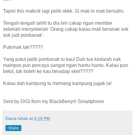
Tapiiii this makcik lagi pelik okkk. Si mati ni mati bersalin.
Tengah-tengah tahlil tu dia leh cakap ngan member
sebelah-menyebelah 'Orang cakap kalau mati beranak sok
sok jadi pontianak'.
Pukimak tak?????
Yang patut jadik pontianak tu kau! Dah tua kedarah nak
mampos pun percaya sangat ngan hantu-hantu. Kalau pun
betul, tak boleh ke kau beradap sket?????
Kalau dah kampung tu memang kampung jugak la!
Sent by DiGi from my BlackBerry® Smartphone
Diana Ishak
at
5:19 PM
Share