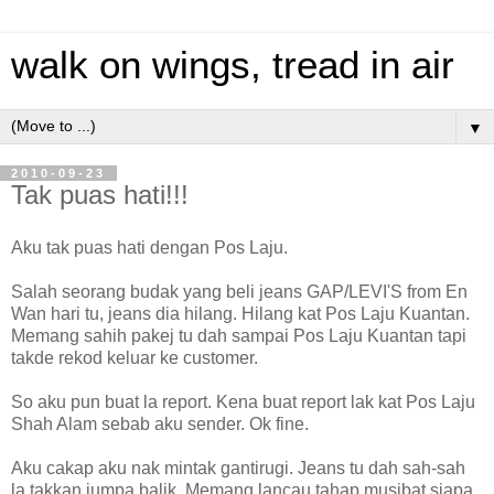
walk on wings, tread in air
▼
2010-09-23
Tak puas hati!!!
Aku tak puas hati dengan Pos Laju.
Salah seorang budak yang beli jeans GAP/LEVI'S from En
Wan hari tu, jeans dia hilang. Hilang kat Pos Laju Kuantan.
Memang sahih pakej tu dah sampai Pos Laju Kuantan tapi
takde rekod keluar ke customer.
So aku pun buat la report. Kena buat report lak kat Pos Laju
Shah Alam sebab aku sender. Ok fine.
Aku cakap aku nak mintak gantirugi. Jeans tu dah sah-sah
la takkan jumpa balik. Memang lancau tahap musibat siapa