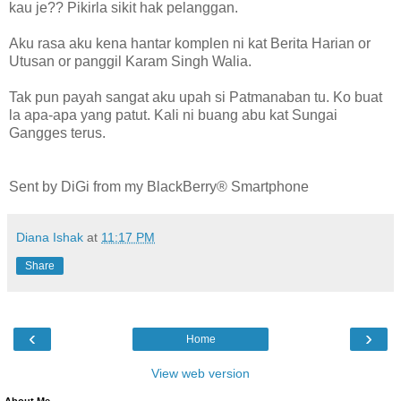
kau je?? Pikirla sikit hak pelanggan.
Aku rasa aku kena hantar komplen ni kat Berita Harian or
Utusan or panggil Karam Singh Walia.
Tak pun payah sangat aku upah si Patmanaban tu. Ko buat
la apa-apa yang patut. Kali ni buang abu kat Sungai
Gangges terus.
Sent by DiGi from my BlackBerry® Smartphone
Diana Ishak
at
11:17 PM
Share
‹
›
Home
View web version
About Me