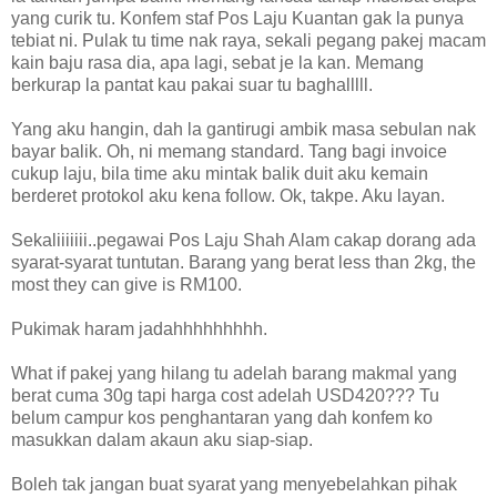
yang curik tu. Konfem staf Pos Laju Kuantan gak la punya
tebiat ni. Pulak tu time nak raya, sekali pegang pakej macam
kain baju rasa dia, apa lagi, sebat je la kan. Memang
berkurap la pantat kau pakai suar tu baghalllll.
Yang aku hangin, dah la gantirugi ambik masa sebulan nak
bayar balik. Oh, ni memang standard. Tang bagi invoice
cukup laju, bila time aku mintak balik duit aku kemain
berderet protokol aku kena follow. Ok, takpe. Aku layan.
Sekaliiiiiii..pegawai Pos Laju Shah Alam cakap dorang ada
syarat-syarat tuntutan. Barang yang berat less than 2kg, the
most they can give is RM100.
Pukimak haram jadahhhhhhhhh.
What if pakej yang hilang tu adelah barang makmal yang
berat cuma 30g tapi harga cost adelah USD420??? Tu
belum campur kos penghantaran yang dah konfem ko
masukkan dalam akaun aku siap-siap.
Boleh tak jangan buat syarat yang menyebelahkan pihak