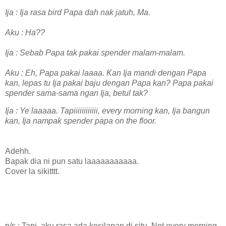
Ija : Ija rasa bird Papa dah nak jatuh, Ma.
Aku : Ha??
Ija : Sebab Papa tak pakai spender malam-malam.
Aku : Eh, Papa pakai laaaa. Kan Ija mandi dengan Papa
kan, lepas tu Ija pakai baju dengan Papa kan? Papa pakai
spender sama-sama ngan Ija, betul tak?
Ija : Ye laaaaa. Tapiiiiiiiiiiii, every morning kan, Ija bangun
kan, Ija nampak spender papa on the floor.
Adehh.
Bapak dia ni pun satu laaaaaaaaaaa.
Cover la sikitttt.
p/s : Tapi, aku rasa ada kesilapan di situ. Not every morning