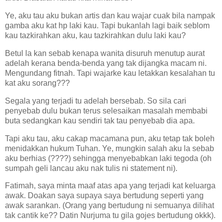
Ye, aku tau aku bukan artis dan kau wajar cuak bila nampak
gamba aku kat hp laki kau. Tapi bukanlah lagi baik seblom
kau tazkirahkan aku, kau tazkirahkan dulu laki kau?
Betul la kan sebab kenapa wanita disuruh menutup aurat
adelah kerana benda-benda yang tak dijangka macam ni.
Mengundang fitnah. Tapi wajarke kau letakkan kesalahan tu
kat aku sorang???
Segala yang terjadi tu adelah bersebab. So sila cari
penyebab dulu bukan terus selesaikan masalah membabi
buta sedangkan kau sendiri tak tau penyebab dia apa.
Tapi aku tau, aku cakap macamana pun, aku tetap tak boleh
menidakkan hukum Tuhan. Ye, mungkin salah aku la sebab
aku berhias (????) sehingga menyebabkan laki tegoda (oh
sumpah geli lancau aku nak tulis ni statement ni).
Fatimah, saya minta maaf atas apa yang terjadi kat keluarga
awak. Doakan saya supaya saya bertudung seperti yang
awak sarankan. (Orang yang bertudung ni semuanya dilihat
tak cantik ke?? Datin Nurjuma tu gila gojes bertudung okkk).