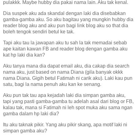
pulakkk. Maybe hubby dia pakai nama lain. Aku tak kenal.
Dia suspek aku ada skandal dengan laki dia disebabkan
gamba-gamba aku. So aku bagitau yang mungkin hubby dia
reader blog aku and aku pun bagi link blog aku so that dia
boleh tengok sendiri betul ke tak.
Tapi aku tau la jawapan aku tu sah la tak memadai sebab
ape kaitan kawan FB and reader blog dengan gamba aku
kat hp laki dia kan?
Aku tanya mana dia dapat email aku, dia cakap dia search
nama aku, just based on nama Diana (gila banyak okkk
nama Diana. Gigih betul Fatimah ni carik aku). Laki kau pun
satu, bagi la nama penuh aku kan ke senang.
Aku pun tak tau apa kejadah laki dia simpan gamba aku,
tapi yang pasti gamba-gamba tu adelah asal dari blog or FB,
kalau tak, mana si Fatimah ni leh spot muka aku sama ngan
gamba dalam hp laki dia?
Itu aku taknak pikir. Yang aku pikir skang, apa motif laki ni
simpan gamba aku?