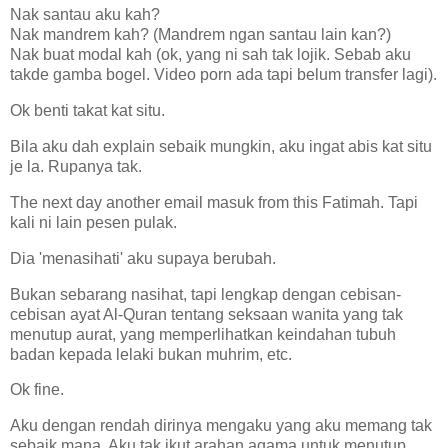
Nak santau aku kah?
Nak mandrem kah? (Mandrem ngan santau lain kan?)
Nak buat modal kah (ok, yang ni sah tak lojik. Sebab aku
takde gamba bogel. Video porn ada tapi belum transfer lagi).
Ok benti takat kat situ.
Bila aku dah explain sebaik mungkin, aku ingat abis kat situ
je la. Rupanya tak.
The next day another email masuk from this Fatimah. Tapi
kali ni lain pesen pulak.
Dia 'menasihati' aku supaya berubah.
Bukan sebarang nasihat, tapi lengkap dengan cebisan-
cebisan ayat Al-Quran tentang seksaan wanita yang tak
menutup aurat, yang memperlihatkan keindahan tubuh
badan kepada lelaki bukan muhrim, etc.
Ok fine.
Aku dengan rendah dirinya mengaku yang aku memang tak
sebaik mana. Aku tak ikut arahan agama untuk menutup