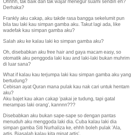
Ohhhh, tak baik dan tak wajar menegur suami sendiri eh?
Derhaka?
Frankly aku cakap, aku takde rasa bangga sekelumit pun
bila tau laki kau simpan gamba aku. Takut lagi ada, like
wadefak kau simpan gamba aku?
Salah aku ke kalau laki ko simpan gamba aku?
Oh, disebabkan aku free hair and gaya macam easy, so
otomatik aku penggoda laki kau and laki-laki bukan muhrim
di luar sana?
What if kalau kau terjumpa laki kau simpan gamba aku yang
bertudung?
Cebisan ayat Quran mana pulak kau nak cari untuk hentam
aku?
Aku bajet kau akan cakap 'pakai je tudung, tapi gatal
merampas laki orang', kannnn???
Disebabkan aku bukan sape-sape so dengan pantas
menuduh aku menggoda laki dia. Cuba kalau laki dia
simpan gamba Siti Nurhaliza ke, ehhh boleh pulak 'Ala,
artis. Biasalah kalau kita minat artis'.