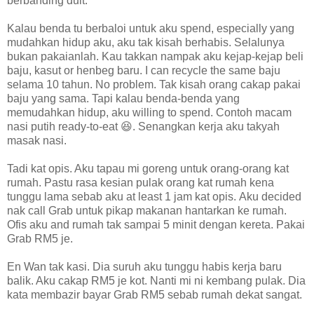
berbanding duit.
Kalau benda tu berbaloi untuk aku spend, especially yang
mudahkan hidup aku, aku tak kisah berhabis. Selalunya
bukan pakaianlah. Kau takkan nampak aku kejap-kejap beli
baju, kasut or henbeg baru. I can recycle the same baju
selama 10 tahun. No problem. Tak kisah orang cakap pakai
baju yang sama. Tapi kalau benda-benda yang
memudahkan hidup, aku willing to spend. Contoh macam
nasi putih ready-to-eat 😆. Senangkan kerja aku takyah
masak nasi.
Tadi kat opis. Aku tapau mi goreng untuk orang-orang kat
rumah. Pastu rasa kesian pulak orang kat rumah kena
tunggu lama sebab aku at least 1 jam kat opis. Aku decided
nak call Grab untuk pikap makanan hantarkan ke rumah.
Ofis aku and rumah tak sampai 5 minit dengan kereta. Pakai
Grab RM5 je.
En Wan tak kasi. Dia suruh aku tunggu habis kerja baru
balik. Aku cakap RM5 je kot. Nanti mi ni kembang pulak. Dia
kata membazir bayar Grab RM5 sebab rumah dekat sangat.