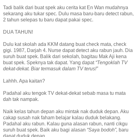
Tadi balik dari buat spek aku cerita kat En Wan mudahnya
sekarang aku tukar spec. Dulu masa baru-baru detect rabun,
2 tahun selepas tu baru dapat pakai spec.
DUA TAHUN!
Dulu kat skolah ada KKM datang buat check mata, check
gigi. 1987, Darjah 4. Nurse dapat detect aku rabun jauh. Dia
suruh buat spek. Balik dari sekolah, bagitau Mak Aji kena
buat spek. Speknya tak dapat. Yang dapat
“Tengoklah TV
dekat-dekat. Biar termasuk dalam TV terus!”
Lahhh. Apa kaitan?
Padahal aku tengok TV dekat-dekat sebab masa tu mata
dah tak nampak.
Naik kelas tahun depan aku mintak nak duduk depan. Aku
cakap susah nak faham belajar kalau duduk belakang.
Padahal aku rabun. Kalau guna alasan rabun, nanti cikgu
suruh buat spek. Baik aku bagi alasan
“Saya bodoh”,
baru
dapat duduk depan.