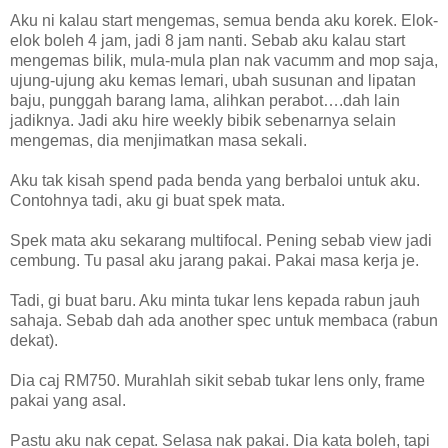
Aku ni kalau start mengemas, semua benda aku korek. Elok-
elok boleh 4 jam, jadi 8 jam nanti. Sebab aku kalau start
mengemas bilik, mula-mula plan nak vacumm and mop saja,
ujung-ujung aku kemas lemari, ubah susunan and lipatan
baju, punggah barang lama, alihkan perabot….dah lain
jadiknya. Jadi aku hire weekly bibik sebenarnya selain
mengemas, dia menjimatkan masa sekali.
Aku tak kisah spend pada benda yang berbaloi untuk aku.
Contohnya tadi, aku gi buat spek mata.
Spek mata aku sekarang multifocal. Pening sebab view jadi
cembung. Tu pasal aku jarang pakai. Pakai masa kerja je.
Tadi, gi buat baru. Aku minta tukar lens kepada rabun jauh
sahaja. Sebab dah ada another spec untuk membaca (rabun
dekat).
Dia caj RM750. Murahlah sikit sebab tukar lens only, frame
pakai yang asal.
Pastu aku nak cepat. Selasa nak pakai. Dia kata boleh, tapi