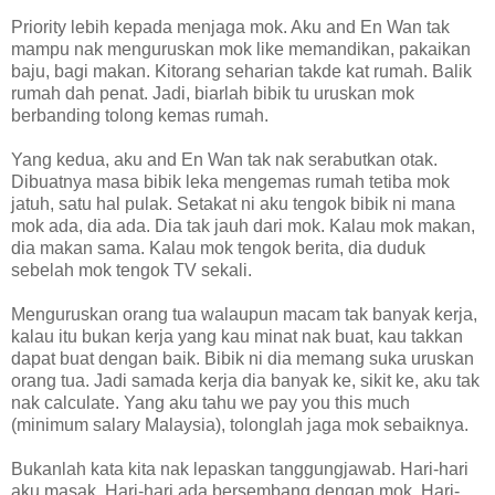
Priority lebih kepada menjaga mok. Aku and En Wan tak
mampu nak menguruskan mok like memandikan, pakaikan
baju, bagi makan. Kitorang seharian takde kat rumah. Balik
rumah dah penat. Jadi, biarlah bibik tu uruskan mok
berbanding tolong kemas rumah.
Yang kedua, aku and En Wan tak nak serabutkan otak.
Dibuatnya masa bibik leka mengemas rumah tetiba mok
jatuh, satu hal pulak. Setakat ni aku tengok bibik ni mana
mok ada, dia ada. Dia tak jauh dari mok. Kalau mok makan,
dia makan sama. Kalau mok tengok berita, dia duduk
sebelah mok tengok TV sekali.
Menguruskan orang tua walaupun macam tak banyak kerja,
kalau itu bukan kerja yang kau minat nak buat, kau takkan
dapat buat dengan baik. Bibik ni dia memang suka uruskan
orang tua. Jadi samada kerja dia banyak ke, sikit ke, aku tak
nak calculate. Yang aku tahu we pay you this much
(minimum salary Malaysia), tolonglah jaga mok sebaiknya.
Bukanlah kata kita nak lepaskan tanggungjawab. Hari-hari
aku masak. Hari-hari ada bersembang dengan mok. Hari-