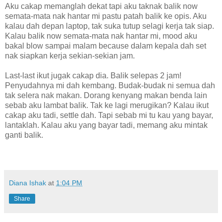
Aku cakap memanglah dekat tapi aku taknak balik now
semata-mata nak hantar mi pastu patah balik ke opis. Aku
kalau dah depan laptop, tak suka tutup selagi kerja tak siap.
Kalau balik now semata-mata nak hantar mi, mood aku
bakal blow sampai malam because dalam kepala dah set
nak siapkan kerja sekian-sekian jam.
Last-last ikut jugak cakap dia. Balik selepas 2 jam!
Penyudahnya mi dah kembang. Budak-budak ni semua dah
tak selera nak makan. Dorang kenyang makan benda lain
sebab aku lambat balik. Tak ke lagi merugikan? Kalau ikut
cakap aku tadi, settle dah. Tapi sebab mi tu kau yang bayar,
lantaklah. Kalau aku yang bayar tadi, memang aku mintak
ganti balik.
Diana Ishak
at
1:04 PM
Share