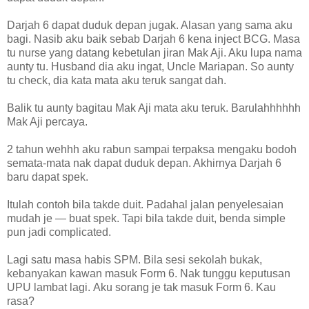
Darjah 6 dapat duduk depan jugak. Alasan yang sama aku
bagi. Nasib aku baik sebab Darjah 6 kena inject BCG. Masa
tu nurse yang datang kebetulan jiran Mak Aji. Aku lupa nama
aunty tu. Husband dia aku ingat, Uncle Mariapan. So aunty
tu check, dia kata mata aku teruk sangat dah.
Balik tu aunty bagitau Mak Aji mata aku teruk. Barulahhhhhh
Mak Aji percaya.
2 tahun wehhh aku rabun sampai terpaksa mengaku bodoh
semata-mata nak dapat duduk depan. Akhirnya Darjah 6
baru dapat spek.
Itulah contoh bila takde duit. Padahal jalan penyelesaian
mudah je — buat spek. Tapi bila takde duit, benda simple
pun jadi complicated.
Lagi satu masa habis SPM. Bila sesi sekolah bukak,
kebanyakan kawan masuk Form 6. Nak tunggu keputusan
UPU lambat lagi. Aku sorang je tak masuk Form 6. Kau
rasa?