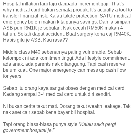
Hospital inflation lagi laju daripada increment gaji. That’s
why medical card bukan semata produk. It’s actually a tool to
transfer financial risk. Kalau takde protection, SATU medical
emergency boleh makan kita punya savings. Dah la simpan
ASB pun RM1K je sebulan. Nak cecah RM50K makan 4
tahun. Sekali dapat accident. Buat surgery kena caj RM40K.
Habis gitu je ASB. Kau rasa??
Middle class M40 sebenarnya paling vulnerable. Sebab
kelompok ni ada komitmen tinggi. Ada lifestyle commitment,
ada anak, ada parents nak ditanggung. Tapi cash reserve
belum kuat. One major emergency can mess up cash flow
for years.
Sebab itu orang kaya sangat obses dengan medical card.
Kadang sampai 3-4 medical card untuk diri sendiri.
Ni bukan cerita takut mati. Dorang takut wealth leakage. Tak
nak aset cair sebab kena bayar bil hospital.
Tapi orang biasa-biasa punya style
“Kalau sakit pergi
government hospital je.”