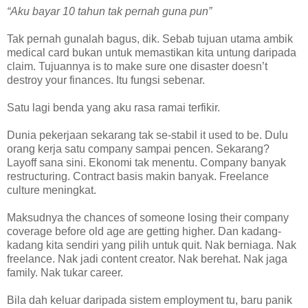
“Aku bayar 10 tahun tak pernah guna pun”
Tak pernah gunalah bagus, dik. Sebab tujuan utama ambik
medical card bukan untuk memastikan kita untung daripada
claim. Tujuannya is to make sure one disaster doesn’t
destroy your finances. Itu fungsi sebenar.
Satu lagi benda yang aku rasa ramai terfikir.
Dunia pekerjaan sekarang tak se-stabil it used to be. Dulu
orang kerja satu company sampai pencen. Sekarang?
Layoff sana sini. Ekonomi tak menentu. Company banyak
restructuring. Contract basis makin banyak. Freelance
culture meningkat.
Maksudnya the chances of someone losing their company
coverage before old age are getting higher. Dan kadang-
kadang kita sendiri yang pilih untuk quit. Nak berniaga. Nak
freelance. Nak jadi content creator. Nak berehat. Nak jaga
family. Nak tukar career.
Bila dah keluar daripada sistem employment tu, baru panik