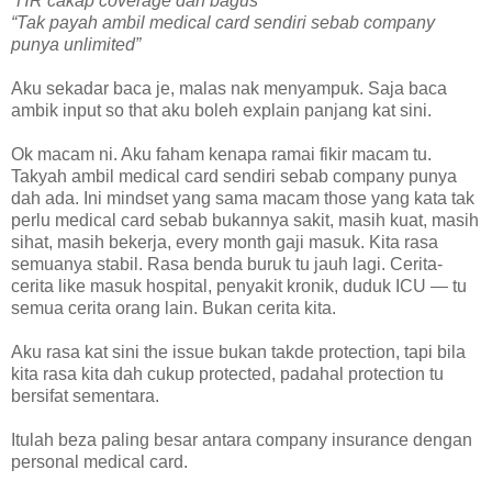
“HR cakap coverage dah bagus”
“Tak payah ambil medical card sendiri sebab company
punya unlimited”
Aku sekadar baca je, malas nak menyampuk. Saja baca
ambik input so that aku boleh explain panjang kat sini.
Ok macam ni. Aku faham kenapa ramai fikir macam tu.
Takyah ambil medical card sendiri sebab company punya
dah ada. Ini mindset yang sama macam those yang kata tak
perlu medical card sebab bukannya sakit, masih kuat, masih
sihat, masih bekerja, every month gaji masuk. Kita rasa
semuanya stabil. Rasa benda buruk tu jauh lagi. Cerita-
cerita like masuk hospital, penyakit kronik, duduk ICU — tu
semua cerita orang lain. Bukan cerita kita.
Aku rasa kat sini the issue bukan takde protection, tapi bila
kita rasa kita dah cukup protected, padahal protection tu
bersifat sementara.
Itulah beza paling besar antara company insurance dengan
personal medical card.