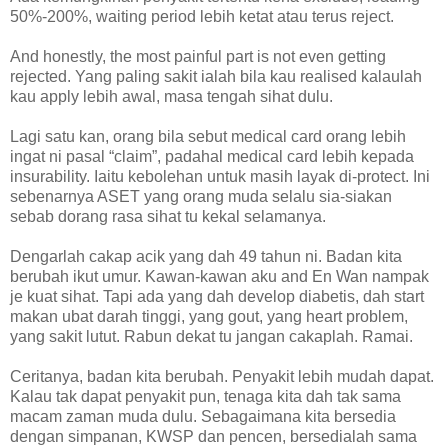
50%-200%, waiting period lebih ketat atau terus reject.
And honestly, the most painful part is not even getting
rejected. Yang paling sakit ialah bila kau realised kalaulah
kau apply lebih awal, masa tengah sihat dulu.
Lagi satu kan, orang bila sebut medical card orang lebih
ingat ni pasal “claim”, padahal medical card lebih kepada
insurability. Iaitu kebolehan untuk masih layak di-protect. Ini
sebenarnya ASET yang orang muda selalu sia-siakan
sebab dorang rasa sihat tu kekal selamanya.
Dengarlah cakap acik yang dah 49 tahun ni. Badan kita
berubah ikut umur. Kawan-kawan aku and En Wan nampak
je kuat sihat. Tapi ada yang dah develop diabetis, dah start
makan ubat darah tinggi, yang gout, yang heart problem,
yang sakit lutut. Rabun dekat tu jangan cakaplah. Ramai.
Ceritanya, badan kita berubah. Penyakit lebih mudah dapat.
Kalau tak dapat penyakit pun, tenaga kita dah tak sama
macam zaman muda dulu. Sebagaimana kita bersedia
dengan simpanan, KWSP dan pencen, bersedialah sama