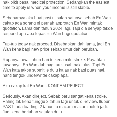
nak pikir pasal medical protection. Sedangkan the easiest
time to apply is when your income is still stable.
Sebenarnya aku buat post ni salah satunya sebab En Wan
cakap ada sorang ni pernah approach En Wan mintak
quotation. Lama dah tahun 2024 lagi. Tapi dia senyap takde
respond apa-apa lepas En Wan bagi quotation.
Tup-tup today nak proceed. Disebabkan dah lama, jadi En
Wan kena bagi new price sebab umur dah berubah.
Rupanya awal tahun hari tu kena mild stroke. Payahlah
jawabnya. En Wan dah bagitau susah nak lulus. Tapi En
Wan kata takpe submit je dulu kalau nak bagi puas hati,
nanti tengok underwriter cakap apa.
Aku cakap kat En Wan - KONFEM REJECT.
Seriously. Akan direject. Sebab baru sangat kena stroke.
Paling tak kena tunggu 2 tahun lagi untuk di-review. Itupun
PASTI ada loading. 2 tahun tu macam-macam boleh jadi.
Jadi kena bertahan sajalah dulu.