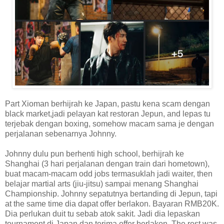
Part Xioman berhijrah ke Japan, pastu kena scam dengan
black market,jadi pelayan kat restoran Jepun, and lepas tu
terjebak dengan boxing, somehow macam sama je dengan
perjalanan sebenarnya Johnny.
Johnny dulu pun berhenti high school, berhijrah ke
Shanghai (3 hari perjalanan dengan train dari hometown),
buat macam-macam odd jobs termasuklah jadi waiter, then
belajar martial arts (jiu-jitsu) sampai menang Shanghai
Championship. Johnny sepatutnya bertanding di Jepun, tapi
at the same time dia dapat offer berlakon. Bayaran RMB20K.
Dia perlukan duit tu sebab atok sakit. Jadi dia lepaskan
tournament di Japan dan terima offer berlakon. The rest was