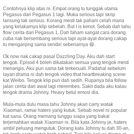
Contohnya klip atas ni. Empat orang tu tunggak utama
Pegasus dari Pegasus 1 lagi. Muka serious tapi skrip
lansung tak serious. Korang mesti tak paham celah mana
yang kelakarnya klip sebelah. But I is kenot. Sebab dah tahu
flow cerita dari Pegasus 1. Dah faham sangat cara dorang
cuba nak bersembang serious tapi ayat-ayat dorang cakap
tu menganjing sama sendiri sebenarnya 😆.
Ok now nak cakap pasal Dazzling Day. Aku dah start
tengok. Episod 4 boleh dikatakan semua yang tengok mesti
menangis. Aku pun sama tak terkecuali. Padahal sebelum
layan drama ni dah tengok video that heartbreaking scene
kat Weibo. Tengok klip pun dah sedih. Rupanya bila follow
jalan cerita dari awal lagi merembes. Sakit dada aku kalau
tengok drama Johnny. Heavy betul emosi dia.
Mula-mula dulu masa tahu Johnny akan carry watak
Xiaoman, ramai haters yang kutuk. Sebab novel ni popular
kat sana. Orang memang tunggu siapa yang bakal
terjemahkan watak Xiaoman ni. Bila kata Johnny je, haters
ambil peluang mengutuk. Dorang kata Johnny tu dah 30-an,