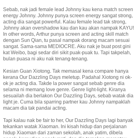
Sebab, nak jadi female lead Johnny kau kena match screen
energy Johnny. Johnny punya screen energy sangat strong,
acting dia sangat powerful. Kalau female lead tak strong,
Johnny akan overshadow kau dan kau akan nampak KAYU!
In other words, Arthur punya screen and acting skill match
dengan Sun Qian, tu pasal nampak dorang macam sesuai
sangat. Sama-sama MEDIOCRE. Aku nak je buat post gini
kat Weibo, bagi sedar diri sikit puak-puak tu. Tapi takpelah,
bulan puasa ni aku nak tenang-tenang.
Kesian Guan Xiotong. Tak memasal kena compare hanya
kerana Our Dazzling Days meletup. Padahal Xiotong ni ok-
ok je acting dia. Takde la power sangat sebab genre dia
selama ni memang love genre. Genre light-light. Kiranya
sesuailah dia berlakon Our Dazzling Days, sebab watak dia
light je. Cuma bila sparring partner kau Johnny nampaklah
macam dia tak pandai acting.
Tapi kalau nak be fair to her, Our Dazzling Days lagi banyak
tekankan watak Xiaoman. Ini kisah hidup dan perjalanan
hidup Xiaoman dari zaman sekolah, anak yatim, dibela