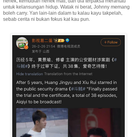
nenek, kemudian nenek mati, dan dia terpaksa merantau
untuk kelansungan hidup. Watak ni berat, Johnny memang
boleh carry. Yan lain-lain dalam tu kalau kayu takpelah,
sebab cerita ni bukan fokus kat kau pun.