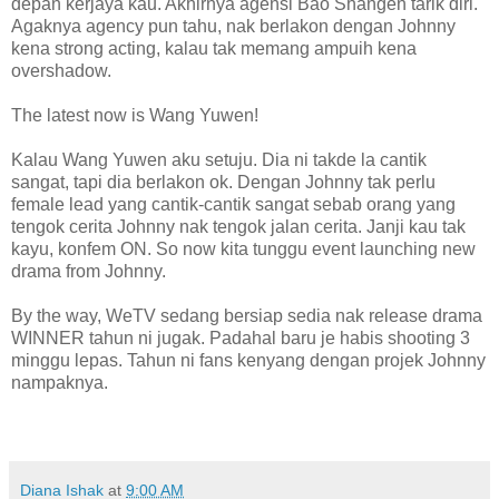
depan kerjaya kau. Akhirnya agensi Bao Shangen tarik diri.
Agaknya agency pun tahu, nak berlakon dengan Johnny
kena strong acting, kalau tak memang ampuih kena
overshadow.
The latest now is Wang Yuwen!
Kalau Wang Yuwen aku setuju. Dia ni takde la cantik
sangat, tapi dia berlakon ok. Dengan Johnny tak perlu
female lead yang cantik-cantik sangat sebab orang yang
tengok cerita Johnny nak tengok jalan cerita. Janji kau tak
kayu, konfem ON. So now kita tunggu event launching new
drama from Johnny.
By the way, WeTV sedang bersiap sedia nak release drama
WINNER tahun ni jugak. Padahal baru je habis shooting 3
minggu lepas. Tahun ni fans kenyang dengan projek Johnny
nampaknya.
Diana Ishak
at
9:00 AM