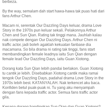
berbeza.
By the way, semalam dah start hawa-hawa tak puas hati dari
fans Arthur Chen.
Macam ni, serentak Our Dazzling Days keluar, drama Love
Story in the 1970s pun keluar sekali. Pelakonnya Arthur
Chen and Sun Qian. Rating tak tinggi mana. Jauhlah kalau
nak compete dengan Our Dazzling Days. Arthur Chen ni
traffic actor, jadi boleh agaklah kekuatan fanbase dia
macamana. So bila drama ni rating tak tinggi, fans start
membandingkan female leadnya iaitu Sun Qian dengan
female lead Our Dazzling Days, iaitu Guan Xiotong.
Dorang kata Sun Qian lebih pandai berlakon. Guan Xiotong
tu cantik je lebih. Disebabkan Xiotong cantik maka ramai
tengok Our Dazzling Days, padahal drama Love Story in the
1970s lebih best. KATANYALAH. Nak terkencet aku baca.
Konfiden betul puak-puak ni. Tu yang aku menyampah
dengan fans kepada traffic actor. Semua fans traffic actor
gila.
Kenapa dorang bandingkan Sun Qian dan Guan Xiotong?