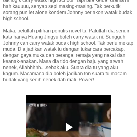
tak logik carry watak high school. Tapi bila keluar drama ni
hah kauuuu, senyap sepi masing-masing. Tak berkutik
sorang pun let alone kondem Johnny berlakon watak budak
high school.
Maka, betullah pilihan penulis novel tu. Patutlah dia sendiri
kata hanya Huang Jingyu boleh carry watak ni. Sungguh!
Johnny can carry watak budak high school. Tak perlu mekap
muda. Dia jadikan watak tu dengan tukar cara bercakap,
dengan gaya muka dan perangai remaja yang nakal dan
keanak-anakan. Masa dia tido dengan baju yang arwah
nenek, Allahhhhh....sebak aku. Suara dia tu yang aku
kagum. Macamana dia boleh jadikan ton suara tu macam
budak yang sedih nenek dah mati. Power!