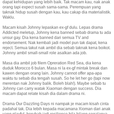
dapat kehidupan yang lebih baik. Tak macam kau, nak anak
orang tapi expect susah sama-sama. Perempuan yang
taknak hidup susah dengan kau, kau cakap dia materialistik.
Waklu.
Macam kisah Johnny lepaskan ex-gf dulu. Lepas drama
Addicted meletup, Johnny kena banned sebab drama tu ada
unsur gay. Dia kena banned dari semua TV and
endorsement. Nak kembali jadi model pun tak dapat, kena
reject. Semua takut nak ambil dia sebab taknak kena boikot.
Johnny ambil small-small role asalkan ada job.
Masa dia ambil job filem Opreration Red Sea, dia kena
duduk Morocco 6 bulan. Masa ni la ex-gf mintak break dan
kawen dengan orang lain. Johnny cannot offer apa-apa
waktu tu sebab dia tengah susah. So he let her go (tapi now
merentan nak Johnny balik. Boleh blah!). Maybe sebab tu
Johnny can carry watak Xiaoman dengan success. Dia
macam dapat relate kisah dia dalam drama ni.
Drama Our Dazzling Days ni nampak je macam kisah cinta
padahal tak. Dia lebih kepada macamana Xioman dari anak
yang playful, berubah jadi resilience bila hilang segalanya.