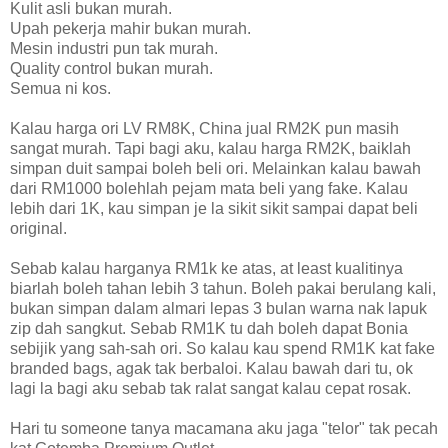
Kulit asli bukan murah.
Upah pekerja mahir bukan murah.
Mesin industri pun tak murah.
Quality control bukan murah.
Semua ni kos.
Kalau harga ori LV RM8K, China jual RM2K pun masih
sangat murah. Tapi bagi aku, kalau harga RM2K, baiklah
simpan duit sampai boleh beli ori. Melainkan kalau bawah
dari RM1000 bolehlah pejam mata beli yang fake. Kalau
lebih dari 1K, kau simpan je la sikit sikit sampai dapat beli
original.
Sebab kalau harganya RM1k ke atas, at least kualitinya
biarlah boleh tahan lebih 3 tahun. Boleh pakai berulang kali,
bukan simpan dalam almari lepas 3 bulan warna nak lapuk
zip dah sangkut. Sebab RM1K tu dah boleh dapat Bonia
sebijik yang sah-sah ori. So kalau kau spend RM1K kat fake
branded bags, agak tak berbaloi. Kalau bawah dari tu, ok
lagi la bagi aku sebab tak ralat sangat kalau cepat rosak.
Hari tu someone tanya macamana aku jaga "telor" tak pecah