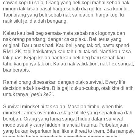
cawan kopi tu saja. Orang yang beli kopi mahal sebab nak
minum tak kisah pasal harga sebab dia go for rasa kopi tu.
Tapi orang yang beli sebab nak validation, harga kopi tu
naik sikit je, dia dah bengang.
Kalau kau beli beg semata-mata sebab nak logonya dan
nak orang pandang, dengar cakap aku. Beli terus yang
original! Baru puas hati. Kau beli yang tak ori, pastu spend
RM1-2K, tapi hakikatnya kau tahu itu tak ori. Nanti kau rasa
tak puas. Kejap-kejap nanti kau beli beg baru sebab kau
tahu kau punya tak ori. Kalau nak validation, nak flex sangat,
biar berabis.
Ramai orang dibesarkan dengan otak survival. Every life
decision ada kira-kira. Bila gaji cukup-cukup, otak kita dilatih
untuk tanya
"perlu ke?".
Survival mindset ni tak salah. Masalah timbul when this
mindset carries over into a stage of life yang sepatutnya dah
berubah. Orang yang lama sangat hidup dalam survival
mode usually carry hidden financial trauma. Perbelanjaan
yang bukan keperluan feel like a threat to them. Bila nampak