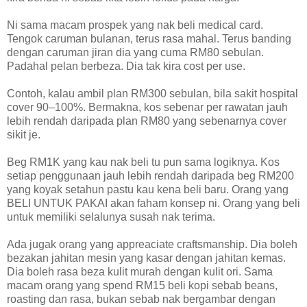
Ni sama macam prospek yang nak beli medical card.
Tengok caruman bulanan, terus rasa mahal. Terus banding
dengan caruman jiran dia yang cuma RM80 sebulan.
Padahal pelan berbeza. Dia tak kira cost per use.
Contoh, kalau ambil plan RM300 sebulan, bila sakit hospital
cover 90–100%. Bermakna, kos sebenar per rawatan jauh
lebih rendah daripada plan RM80 yang sebenarnya cover
sikit je.
Beg RM1K yang kau nak beli tu pun sama logiknya. Kos
setiap penggunaan jauh lebih rendah daripada beg RM200
yang koyak setahun pastu kau kena beli baru. Orang yang
BELI UNTUK PAKAI akan faham konsep ni. Orang yang beli
untuk memiliki selalunya susah nak terima.
Ada jugak orang yang appreaciate craftsmanship. Dia boleh
bezakan jahitan mesin yang kasar dengan jahitan kemas.
Dia boleh rasa beza kulit murah dengan kulit ori. Sama
macam orang yang spend RM15 beli kopi sebab beans,
roasting dan rasa, bukan sebab nak bergambar dengan