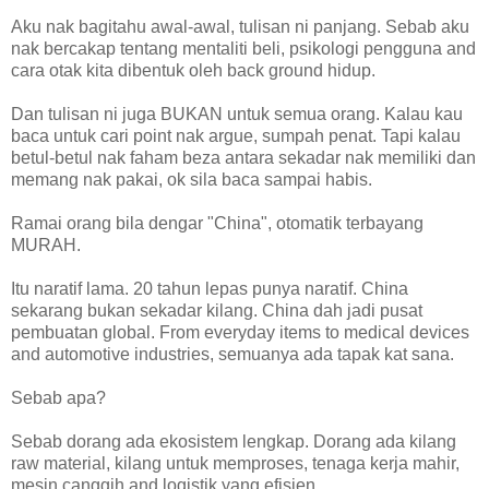
Aku nak bagitahu awal-awal, tulisan ni panjang. Sebab aku
nak bercakap tentang mentaliti beli, psikologi pengguna and
cara otak kita dibentuk oleh back ground hidup.
Dan tulisan ni juga BUKAN untuk semua orang. Kalau kau
baca untuk cari point nak argue, sumpah penat. Tapi kalau
betul-betul nak faham beza antara sekadar nak memiliki dan
memang nak pakai, ok sila baca sampai habis.
Ramai orang bila dengar "China", otomatik terbayang
MURAH.
Itu naratif lama. 20 tahun lepas punya naratif. China
sekarang bukan sekadar kilang. China dah jadi pusat
pembuatan global. From everyday items to medical devices
and automotive industries, semuanya ada tapak kat sana.
Sebab apa?
Sebab dorang ada ekosistem lengkap. Dorang ada kilang
raw material, kilang untuk memproses, tenaga kerja mahir,
mesin canggih and logistik yang efisien.