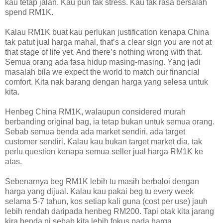
kau tetap jalan. Kau pun tak stress. Kau tak rasa bersalah
spend RM1K.
Kalau RM1K buat kau perlukan justification kenapa China
tak patut jual harga mahal, that’s a clear sign you are not at
that stage of life yet. And there’s nothing wrong with that.
Semua orang ada fasa hidup masing-masing. Yang jadi
masalah bila we expect the world to match our financial
comfort. Kita nak barang dengan harga yang selesa untuk
kita.
Henbeg China RM1K, walaupun considered murah
berbanding original bag, ia tetap bukan untuk semua orang.
Sebab semua benda ada market sendiri, ada target
customer sendiri. Kalau kau bukan target market dia, tak
perlu question kenapa semua seller jual harga RM1K ke
atas.
Sebenarnya beg RM1K lebih tu masih berbaloi dengan
harga yang dijual. Kalau kau pakai beg tu every week
selama 5-7 tahun, kos setiap kali guna (cost per use) jauh
lebih rendah daripada henbeg RM200. Tapi otak kita jarang
kira benda ni sebab kita lebih fokus pada harga.