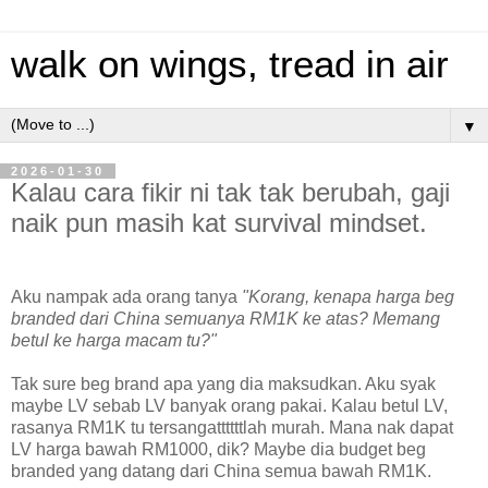
walk on wings, tread in air
▼
2026-01-30
Kalau cara fikir ni tak tak berubah, gaji
naik pun masih kat survival mindset.
Aku nampak ada orang tanya
"Korang, kenapa harga beg
branded dari China semuanya RM1K ke atas? Memang
betul ke harga macam tu?"
Tak sure beg brand apa yang dia maksudkan. Aku syak
maybe LV sebab LV banyak orang pakai. Kalau betul LV,
rasanya RM1K tu tersangattttttlah murah. Mana nak dapat
LV harga bawah RM1000, dik? Maybe dia budget beg
branded yang datang dari China semua bawah RM1K.