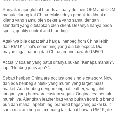
Banyak major global brands actually do their OEM and ODM
manufacturing kat China. Maksudnya produk tu dibuat di
kilang yang sama, oleh pekerja yang sama, dengan
standard yang ditetapkan oleh client. Bezanya hanya pada
specs, quality control and branding.
Agaknya bila dapat tahu harga "henbeg from China lebih
dari RM1K", that's something yang dia tak expect. Dia
maybe ingat barang dari China around bawah RM500.
Actually soalan yang patut ditanya bukan "Kenapa mahal?”,
tapi “Henbeg jenis apa?”.
Sebab henbeg China are not just one single category. Now
dah ada henbeg sintetik yang murah yang target mass
market. Ada henbeg dengan original leather, yang jahit
tangan, yang hardware custom segala. Original leather tak
murah, ya. Alangkan leather bag yang bukan from big brand
pun dah mahal, apetah lagi branded bags yang pakai kulit
sama macam beg ori, memang tak dapat bawah RM1K, dik.