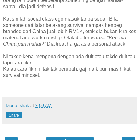
orang lain boleh berbelanja something dengan santai-
santai, dia jadi defensif.
Kat sinilah social class ego masuk tanpa sedar. Bila
someone dari latar belakang survival nampak henbeg
branded dari China jual lebih RM1K, otak dia bukan kira kos
material and workmanship. Otak dia terus rasa
"Kenapa
China pun mahal?”
Dia treat harga as a personal attack.
Ni takde kena-mengena dengan ada duit atau takde duit tau,
tapi cara fikir.
Kalau cara fikir ni tak tak berubah, gaji naik pun masih kat
survival mindset.
Diana Ishak
at
9:00 AM
Share