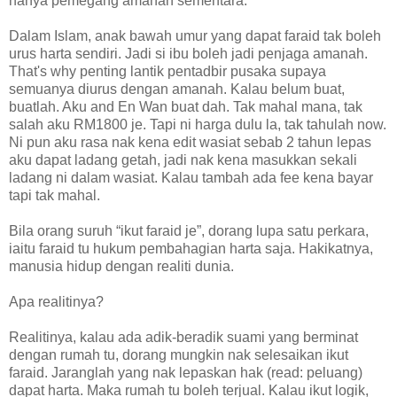
hanya pemegang amanah sementara.
Dalam Islam, anak bawah umur yang dapat faraid tak boleh
urus harta sendiri. Jadi si ibu boleh jadi penjaga amanah.
That's why penting lantik pentadbir pusaka supaya
semuanya diurus dengan amanah. Kalau belum buat,
buatlah. Aku and En Wan buat dah. Tak mahal mana, tak
salah aku RM1800 je. Tapi ni harga dulu la, tak tahulah now.
Ni pun aku rasa nak kena edit wasiat sebab 2 tahun lepas
aku dapat ladang getah, jadi nak kena masukkan sekali
ladang ni dalam wasiat. Kalau tambah ada fee kena bayar
tapi tak mahal.
Bila orang suruh “ikut faraid je”, dorang lupa satu perkara,
iaitu faraid tu hukum pembahagian harta saja. Hakikatnya,
manusia hidup dengan realiti dunia.
Apa realitinya?
Realitinya, kalau ada adik-beradik suami yang berminat
dengan rumah tu, dorang mungkin nak selesaikan ikut
faraid. Jaranglah yang nak lepaskan hak (read: peluang)
dapat harta. Maka rumah tu boleh terjual. Kalau ikut logik,