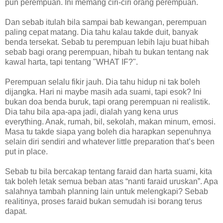
pun perempuan. Ini memang ciri-ciri orang perempuan.
Dan sebab itulah bila sampai bab kewangan, perempuan
paling cepat matang. Dia tahu kalau takde duit, banyak
benda tersekat. Sebab tu perempuan lebih laju buat hibah
sebab bagi orang perempuan, hibah tu bukan tentang nak
kawal harta, tapi tentang "WHAT IF?".
Perempuan selalu fikir jauh. Dia tahu hidup ni tak boleh
dijangka. Hari ni maybe masih ada suami, tapi esok? Ini
bukan doa benda buruk, tapi orang perempuan ni realistik.
Dia tahu bila apa-apa jadi, dialah yang kena urus
everything. Anak, rumah, bil, sekolah, makan minum, emosi.
Masa tu takde siapa yang boleh dia harapkan sepenuhnya
selain diri sendiri and whatever little preparation that’s been
put in place.
Sebab tu bila bercakap tentang faraid dan harta suami, kita
tak boleh letak semua beban atas “nanti faraid uruskan”. Apa
salahnya tambah planning lain untuk melengkapi? Sebab
realitinya, proses faraid bukan semudah isi borang terus
dapat.