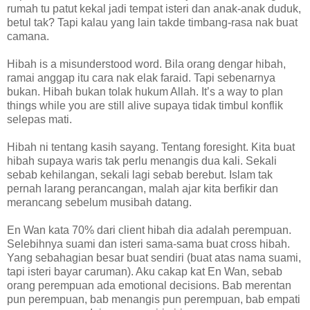
rumah tu patut kekal jadi tempat isteri dan anak-anak duduk,
betul tak? Tapi kalau yang lain takde timbang-rasa nak buat
camana.
Hibah is a misunderstood word. Bila orang dengar hibah,
ramai anggap itu cara nak elak faraid. Tapi sebenarnya
bukan. Hibah bukan tolak hukum Allah. It’s a way to plan
things while you are still alive supaya tidak timbul konflik
selepas mati.
Hibah ni tentang kasih sayang. Tentang foresight. Kita buat
hibah supaya waris tak perlu menangis dua kali. Sekali
sebab kehilangan, sekali lagi sebab berebut. Islam tak
pernah larang perancangan, malah ajar kita berfikir dan
merancang sebelum musibah datang.
En Wan kata 70% dari client hibah dia adalah perempuan.
Selebihnya suami dan isteri sama-sama buat cross hibah.
Yang sebahagian besar buat sendiri (buat atas nama suami,
tapi isteri bayar caruman). Aku cakap kat En Wan, sebab
orang perempuan ada emotional decisions. Bab merentan
pun perempuan, bab menangis pun perempuan, bab empati