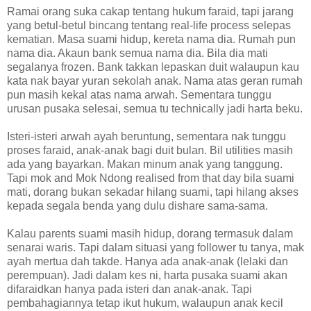
Ramai orang suka cakap tentang hukum faraid, tapi jarang
yang betul-betul bincang tentang real-life process selepas
kematian. Masa suami hidup, kereta nama dia. Rumah pun
nama dia. Akaun bank semua nama dia. Bila dia mati
segalanya frozen. Bank takkan lepaskan duit walaupun kau
kata nak bayar yuran sekolah anak. Nama atas geran rumah
pun masih kekal atas nama arwah. Sementara tunggu
urusan pusaka selesai, semua tu technically jadi harta beku.
Isteri-isteri arwah ayah beruntung, sementara nak tunggu
proses faraid, anak-anak bagi duit bulan. Bil utilities masih
ada yang bayarkan. Makan minum anak yang tanggung.
Tapi mok and Mok Ndong realised from that day bila suami
mati, dorang bukan sekadar hilang suami, tapi hilang akses
kepada segala benda yang dulu dishare sama-sama.
Kalau parents suami masih hidup, dorang termasuk dalam
senarai waris. Tapi dalam situasi yang follower tu tanya, mak
ayah mertua dah takde. Hanya ada anak-anak (lelaki dan
perempuan). Jadi dalam kes ni, harta pusaka suami akan
difaraidkan hanya pada isteri dan anak-anak. Tapi
pembahagiannya tetap ikut hukum, walaupun anak kecil