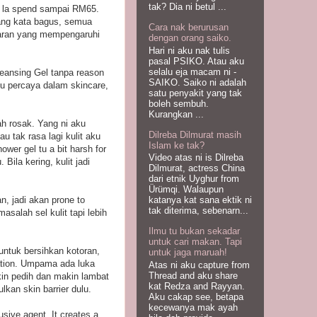
tak? Dia ni betul ...
ah la spend sampai RM65.
orang kata bagus, semua
Cara nak berurusan
 luaran yang mempengaruhi
dengan orang saiko.
Hari ni aku nak tulis
pasal PSIKO. Atau aku
selalu eja macam ni -
leansing Gel tanpa reason
SAIKO. Saiko ni adalah
Aku percaya dalam skincare,
satu penyakit yang tak
boleh sembuh.
Kurangkan ...
ah rosak. Yang ni aku
Dilreba Dilmurat masih
 tak rasa lagi kulit aku
Islam ke tak?
er gel tu a bit harsh for
Video atas ni is Dilreba
Bila kering, kulit jadi
Dilmurat, actress China
dari etnik Uyghur from
Ürümqi. Walaupun
an, jadi akan prone to
katanya kat sana ektik ni
tak diterima, sebenarn...
salah sel kulit tapi lebih
Ilmu tu bukan sekadar
untuk cari makan. Tapi
untuk bersihkan kotoran,
untuk jaga maruah!
itation. Umpama ada luka
Atas ni aku capture from
Thread and aku share
kin pedih dan makin lambat
kat Redza and Rayyan.
kan skin barrier dulu.
Aku cakap see, betapa
kecewanya mak ayah
usive agent. It creates a