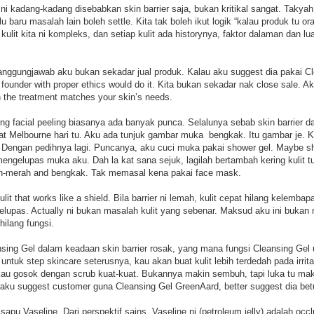
ni kadang-kadang disebabkan skin barrier saja, bukan kritikal sangat. Taky
ulu baru masalah lain boleh settle. Kita tak boleh ikut logik “kalau produk tu 
, kulit kita ni kompleks, dan setiap kulit ada historynya, faktor dalaman dan
 tanggungjawab aku bukan sekadar jual produk. Kalau aku suggest dia pakai C
a founder with proper ethics would do it. Kita bukan sekadar nak close sale. 
n the treatment matches your skin’s needs.
oing facial peeling biasanya ada banyak punca. Selalunya sebab skin barrier d
t Melbourne hari tu. Aku ada tunjuk gambar muka bengkak. Itu gambar je. Kau
Dengan pedihnya lagi. Puncanya, aku cuci muka pakai shower gel. Maybe show
ngelupas muka aku. Dah la kat sana sejuk, lagilah bertambah kering kulit tu. 
rah-merah and bengkak. Tak memasal kena pakai face mask.
kulit that works like a shield. Bila barrier ni lemah, kulit cepat hilang kelembap
elupas. Actually ni bukan masalah kulit yang sebenar. Maksud aku ini bukan ma
 hilang fungsi.
nsing Gel dalam keadaan skin barrier rosak, yang mana fungsi Cleansing Gel 
t untuk step skincare seterusnya, kau akan buat kulit lebih terdedah pada irr
 kau gosok dengan scrub kuat-kuat. Bukannya makin sembuh, tapi luka tu ma
aku suggest customer guna Cleansing Gel GreenAard, better suggest dia betul
apu Vaseline. Dari perspektif sains, Vaseline ni (petroleum jelly) adalah occl