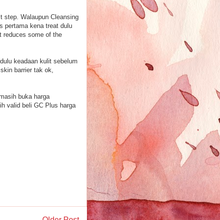
rst step. Walaupun Cleansing
us pertama kena treat dulu
hat reduces some of the
n dulu keadaan kulit sebelum
kin barrier tak ok,
 masih buka harga
h valid beli GC Plus harga
Older Post