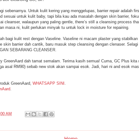
logi sebenarnya. Untuk kulit kering yang menggelupas, barrier repair adalah fi
 sesuai untuk kulit baby, tapi bila kau ada masalah dengan skin barrier, fok
kai cleanser, walaupun yang paling gentle, there’s still a cleansing process t
an masa ni, kulit perlukan minyak tu untuk lock in moisture for repairing.
ialah bagi kulit rest dengan Vaseline. Vaseline ni macam plaster yang stabilka
 skin barrier dah cantik, baru masuk step cleansing dengan clenaser. Selagi s
NGAN SEBARANG CLEANSER.
ary GreenAard dah tamat semalam. Terima kasih semua! Cuma, GC Plus kita
rga asal RM90) sebab new stok akan sampai esok. Jadi, hari ni and esok masi
produk GreenAard,
WHATSAPP SINI
.
nAard
.
:00 AM
Home