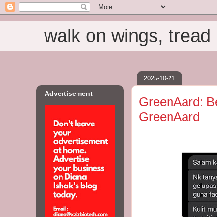
walk on wings, tread i
2025-10-21
Advertisement
GreenAard: Be
GreenAard