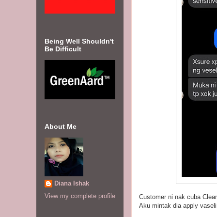
Being Well Shouldn't
Be Difficult
About Me
Diana Ishak
View my complete profile
Customer ni nak cuba Clea
Aku mintak dia apply vaseli