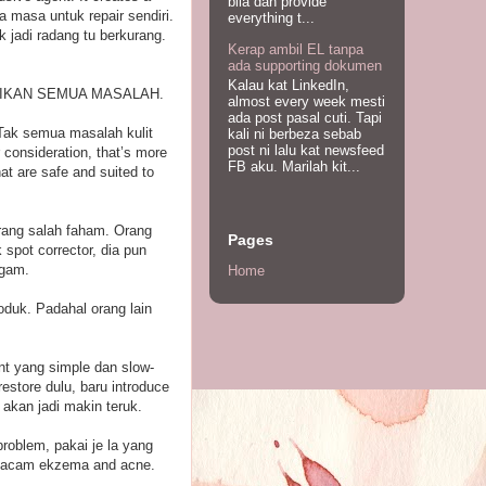
bila dah provide
da masa untuk repair sendiri.
everything t...
k jadi radang tu berkurang.
Kerap ambil EL tanpa
ada supporting dokumen
Kalau kat LinkedIn,
LESAIKAN SEMUA MASALAH.
almost every week mesti
ada post pasal cuti. Tapi
Tak semua masalah kulit
kali ni berbeza sebab
post ni lalu kat newsfeed
 consideration, that’s more
FB aku. Marilah kit...
at are safe and suited to
rang salah faham. Orang
Pages
spot corrector, dia pun
ragam.
Home
oduk. Padahal orang lain
ent yang simple dan slow-
restore dulu, baru introduce
 akan jadi makin teruk.
problem, pakai je la yang
s macam ekzema and acne.