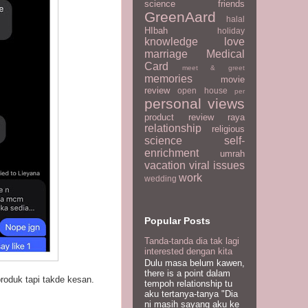
science
friends
GreenAard
halal
HIbah
holiday
knowledge
love
marriage
Medical
Card
meet & greet
memories
movie
review
open house
per
personal views
product review
raya
relationship
religious
science
self-
enrichment
umrah
vacation
viral issues
work
wedding
Popular Posts
Tanda-tanda dia tak lagi
interested dengan kita
Dulu masa belum kawen,
there is a point dalam
oduk tapi takde kesan.
tempoh relationship tu
aku tertanya-tanya "Dia
ni masih sayang aku ke