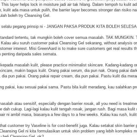
. This layer helps lock in moisture jadi air tak hilang. Dalam tempoh tu kulit a
, kulit ada masa untuk pulih, the barrier layer becomes stronger dan risiko na
rulah boleh try Cleansing Gel.
aku selalu pegang prinsip ni - JANGAN PAKSA PRODUK KITA BOLEH SE
 standard tertentu, tak mungkin boleh cover semua masalah. TAK MUNGKIN. 
 Kalau aku suruh customer pakai Cleansing Gel sekarang, without analysis or
ustomer interest. Misi GreenAard is to make sure customers get real results th
bih penting daripada sales semata.
kepada masalah kulit, please practice minimalist skincare. Kadang-kadang o
incare, makin bagus kulit. Orang pakai serum, dia pun nak. Orang pakai dark 
, dia pun pakai. Orang pakai repair cream, dia pun pakai. Pastu kulit dia me
g pakai, kau sesuai pakai sama. Pastu bila kulit meradang, kau salahkan pr
asalah atau sensitif, especially dengan barrier rosak, all you need is treatm
e dah cukup. Lagi-lagi kalau kulit tengah rosak, jangan rush. Bagi masa kulit 
epair ni ambil masa, biasanya a few days to a few weeks. Kalau kau rush, kulit
at customer try Vaseline is for cost-benefit juga. Kalau setakat skin barrier 
Cleansing Gel ni kita formulasikan untuk skin problem yang lebih komplek
ru beli Cleansing Gel, ok?