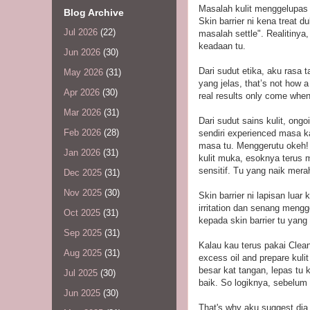
Masalah kulit menggelupas 
Blog Archive
Skin barrier ni kena treat d
Jul 2026
(22)
masalah settle". Realitinya
keadaan tu.
Jun 2026
(30)
Dari sudut etika, aku rasa
May 2026
(31)
yang jelas, that’s not how 
Apr 2026
(30)
real results only come whe
Mar 2026
(31)
Dari sudut sains kulit, ong
Feb 2026
(28)
sendiri experienced masa ka
masa tu. Menggerutu okeh! 
Jan 2026
(31)
kulit muka, esoknya terus me
sensitif. Tu yang naik me
Dec 2025
(31)
Nov 2025
(30)
Skin barrier ni lapisan luar 
irritation dan senang mengg
Oct 2025
(31)
kepada skin barrier tu yang
Sep 2025
(31)
Kalau kau terus pakai Clea
Aug 2025
(31)
excess oil and prepare kuli
besar kat tangan, lepas tu
Jul 2025
(30)
baik. So logiknya, sebelum 
Jun 2025
(30)
That's why aku suggest dia s