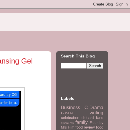
Search This Blog
ansing Gel
Labels
Business
C-Drama
casual writing
celebration
diehard fans
family
Fleur by
discounts
food review
food
Mrs Him