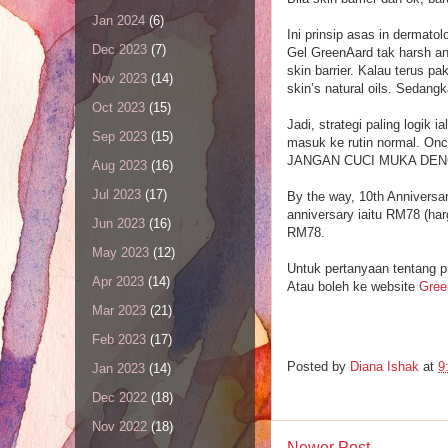
Jan 2024
(6)
Ini prinsip asas in dermato
Dec 2023
(7)
Gel GreenAard tak harsh and
skin barrier. Kalau terus pa
Nov 2023
(14)
skin’s natural oils. Sedangk
Oct 2023
(15)
Jadi, strategi paling logik 
Sep 2023
(15)
masuk ke rutin normal. Once
JANGAN CUCI MUKA DE
Aug 2023
(16)
Jul 2023
(17)
By the way, 10th Annivers
anniversary iaitu RM78 (ha
Jun 2023
(16)
RM78.
May 2023
(12)
Untuk pertanyaan tentang 
Apr 2023
(14)
Atau boleh ke website
Gree
Mar 2023
(21)
Feb 2023
(17)
Posted by
Diana Ishak
at
9
Jan 2023
(14)
Dec 2022
(18)
Nov 2022
(18)
Newer Post