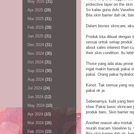
May 2025
(31)
protective layer on the skin
So kalau guna dulu Vaseline
Apr 2025
(28)
Bila skin barrier dah ok, ba
Mar 2025
(31)
Dalam bisnes skincare, 
Feb 2025
(28)
Jan 2025
(31)
Produk kita dibuat dengan
sesuai untuk setiap produk.
Dec 2024
(31)
about sales interest than c
their skin condition. Itu le
Nov 2024
(30)
Oct 2024
(31)
Those yang ada atau prone 
ingat makin banyak pakai sk
Sep 2024
(30)
pakai. Orang pakai hydrator
Aug 2024
(31)
Kenot. Tak semua yang oran
Jul 2024
(24)
pakai ok je.
Jun 2024
(12)
Sebenarnya, kulit yang berm
May 2024
(10)
slow. Pakai basic skincare j
produk baru. Skin barrier r
Apr 2024
(10)
Another reason aku mintak th
Mar 2024
(16)
murah macam Vaseline tu. 
Feb 2024
(10)
Bila skin barrier dah ok, ba