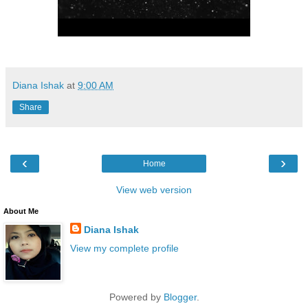
Diana Ishak
at
9:00 AM
Share
‹
›
Home
View web version
About Me
Diana Ishak
View my complete profile
Powered by
Blogger
.