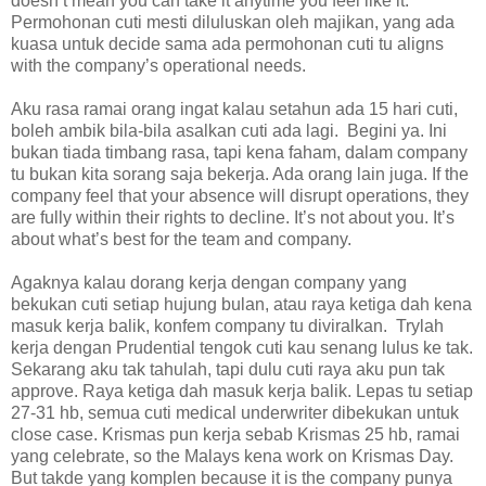
doesn’t mean you can take it anytime you feel like it.
Permohonan cuti mesti diluluskan oleh majikan, yang ada
kuasa untuk decide sama ada permohonan cuti tu aligns
with the company’s operational needs.
Aku rasa ramai orang ingat kalau setahun ada 15 hari cuti,
boleh ambik bila-bila asalkan cuti ada lagi. Begini ya. Ini
bukan tiada timbang rasa, tapi kena faham, dalam company
tu bukan kita sorang saja bekerja. Ada orang lain juga. If the
company feel that your absence will disrupt operations, they
are fully within their rights to decline. It’s not about you. It’s
about what’s best for the team and company.
Agaknya kalau dorang kerja dengan company yang
bekukan cuti setiap hujung bulan, atau raya ketiga dah kena
masuk kerja balik, konfem company tu diviralkan. Trylah
kerja dengan Prudential tengok cuti kau senang lulus ke tak.
Sekarang aku tak tahulah, tapi dulu cuti raya aku pun tak
approve. Raya ketiga dah masuk kerja balik. Lepas tu setiap
27-31 hb, semua cuti medical underwriter dibekukan untuk
close case. Krismas pun kerja sebab Krismas 25 hb, ramai
yang celebrate, so the Malays kena work on Krismas Day.
But takde yang komplen because it is the company punya