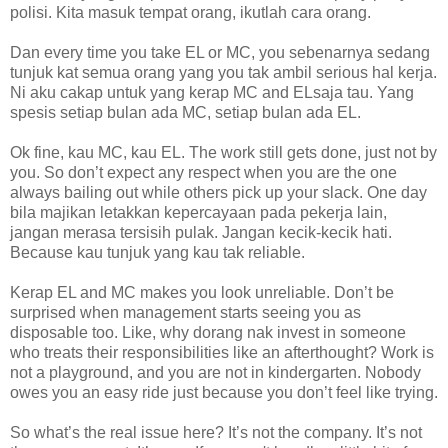
polisi. Kita masuk tempat orang, ikutlah cara orang.
Dan every time you take EL or MC, you sebenarnya sedang
tunjuk kat semua orang yang you tak ambil serious hal kerja.
Ni aku cakap untuk yang kerap MC and ELsaja tau. Yang
spesis setiap bulan ada MC, setiap bulan ada EL.
Ok fine, kau MC, kau EL. The work still gets done, just not by
you. So don’t expect any respect when you are the one
always bailing out while others pick up your slack. One day
bila majikan letakkan kepercayaan pada pekerja lain,
jangan merasa tersisih pulak. Jangan kecik-kecik hati.
Because kau tunjuk yang kau tak reliable.
Kerap EL and MC makes you look unreliable. Don’t be
surprised when management starts seeing you as
disposable too. Like, why dorang nak invest in someone
who treats their responsibilities like an afterthought? Work is
not a playground, and you are not in kindergarten. Nobody
owes you an easy ride just because you don’t feel like trying.
So what’s the real issue here? It’s not the company. It’s not