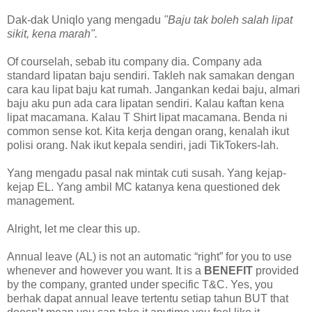
Dak-dak Uniqlo yang mengadu
"Baju tak boleh salah lipat
sikit, kena marah".
Of courselah, sebab itu company dia. Company ada
standard lipatan baju sendiri. Takleh nak samakan dengan
cara kau lipat baju kat rumah. Jangankan kedai baju, almari
baju aku pun ada cara lipatan sendiri. Kalau kaftan kena
lipat macamana. Kalau T Shirt lipat macamana. Benda ni
common sense kot. Kita kerja dengan orang, kenalah ikut
polisi orang. Nak ikut kepala sendiri, jadi TikTokers-lah.
Yang mengadu pasal nak mintak cuti susah. Yang kejap-
kejap EL. Yang ambil MC katanya kena questioned dek
management.
Alright, let me clear this up.
Annual leave (AL) is not an automatic “right” for you to use
whenever and however you want. It is a
BENEFIT
provided
by the company, granted under specific T&C. Yes, you
berhak dapat annual leave tertentu setiap tahun BUT that