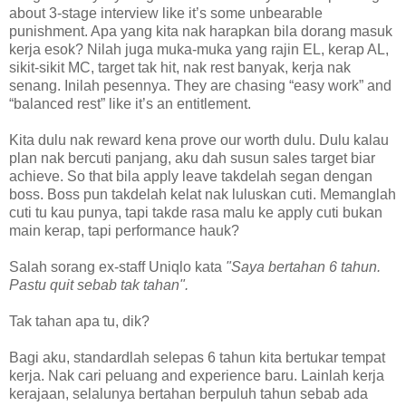
about 3-stage interview like it’s some unbearable
punishment. Apa yang kita nak harapkan bila dorang masuk
kerja esok? Nilah juga muka-muka yang rajin EL, kerap AL,
sikit-sikit MC, target tak hit, nak rest banyak, kerja nak
senang. Inilah pesennya. They are chasing “easy work” and
“balanced rest” like it’s an entitlement.
Kita dulu nak reward kena prove our worth dulu. Dulu kalau
plan nak bercuti panjang, aku dah susun sales target biar
achieve. So that bila apply leave takdelah segan dengan
boss. Boss pun takdelah kelat nak luluskan cuti. Memanglah
cuti tu kau punya, tapi takde rasa malu ke apply cuti bukan
main kerap, tapi performance hauk?
Salah sorang ex-staff Uniqlo kata
"Saya bertahan 6 tahun.
Pastu quit sebab tak tahan".
Tak tahan apa tu, dik?
Bagi aku, standardlah selepas 6 tahun kita bertukar tempat
kerja. Nak cari peluang and experience baru. Lainlah kerja
kerajaan, selalunya bertahan berpuluh tahun sebab ada