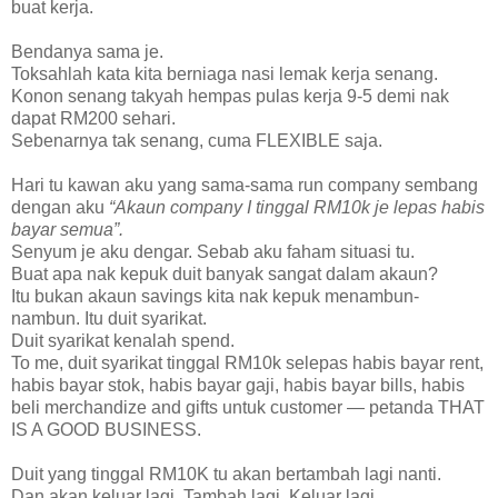
buat kerja.
Bendanya sama je.
Toksahlah kata kita berniaga nasi lemak kerja senang.
Konon senang takyah hempas pulas kerja 9-5 demi nak
dapat RM200 sehari.
Sebenarnya tak senang, cuma FLEXIBLE saja.
Hari tu kawan aku yang sama-sama run company sembang
dengan aku
“Akaun company I tinggal RM10k je lepas habis
bayar semua”.
Senyum je aku dengar. Sebab aku faham situasi tu.
Buat apa nak kepuk duit banyak sangat dalam akaun?
Itu bukan akaun savings kita nak kepuk menambun-
nambun. Itu duit syarikat.
Duit syarikat kenalah spend.
To me, duit syarikat tinggal RM10k selepas habis bayar rent,
habis bayar stok, habis bayar gaji, habis bayar bills, habis
beli merchandize and gifts untuk customer — petanda THAT
IS A GOOD BUSINESS.
Duit yang tinggal RM10K tu akan bertambah lagi nanti.
Dan akan keluar lagi. Tambah lagi. Keluar lagi.