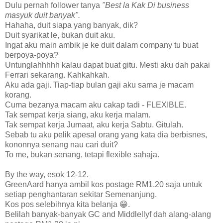
Dulu pernah follower tanya
"Best la Kak Di business
masyuk duit banyak".
Hahaha, duit siapa yang banyak, dik?
Duit syarikat le, bukan duit aku.
Ingat aku main ambik je ke duit dalam company tu buat
berpoya-poya?
Untunglahhhhh kalau dapat buat gitu. Mesti aku dah pakai
Ferrari sekarang. Kahkahkah.
Aku ada gaji. Tiap-tiap bulan gaji aku sama je macam
korang.
Cuma bezanya macam aku cakap tadi - FLEXIBLE.
Tak sempat kerja siang, aku kerja malam.
Tak sempat kerja Jumaat, aku kerja Sabtu. Gitulah.
Sebab tu aku pelik apesal orang yang kata dia berbisnes,
kononnya senang nau cari duit?
To me, bukan senang, tetapi flexible sahaja.
By the way, esok 12-12.
GreenAard hanya ambil kos postage RM1.20 saja untuk
setiap penghantaran sekitar Semenanjung.
Kos pos selebihnya kita belanja 😁.
Belilah banyak-banyak GC and Middlellyf dah alang-alang