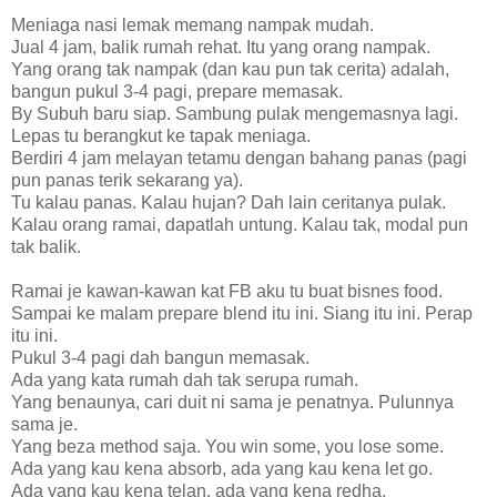
Meniaga nasi lemak memang nampak mudah.
Jual 4 jam, balik rumah rehat. Itu yang orang nampak.
Yang orang tak nampak (dan kau pun tak cerita) adalah,
bangun pukul 3-4 pagi, prepare memasak.
By Subuh baru siap. Sambung pulak mengemasnya lagi.
Lepas tu berangkut ke tapak meniaga.
Berdiri 4 jam melayan tetamu dengan bahang panas (pagi
pun panas terik sekarang ya).
Tu kalau panas. Kalau hujan? Dah lain ceritanya pulak.
Kalau orang ramai, dapatlah untung. Kalau tak, modal pun
tak balik.
Ramai je kawan-kawan kat FB aku tu buat bisnes food.
Sampai ke malam prepare blend itu ini. Siang itu ini. Perap
itu ini.
Pukul 3-4 pagi dah bangun memasak.
Ada yang kata rumah dah tak serupa rumah.
Yang benaunya, cari duit ni sama je penatnya. Pulunnya
sama je.
Yang beza method saja. You win some, you lose some.
Ada yang kau kena absorb, ada yang kau kena let go.
Ada yang kau kena telan, ada yang kena redha.