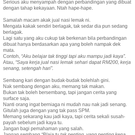
Serious aku menyampah dengan perbandingan yang dibuat
dengan tahap kekayaan. Ntah hape-hape.
Samalah macam akak jual nasi lemak ni.
Mengata kakak sendiri berlagak, tak sedar dia pun sedang
berlagak.
Lagi satu yang aku cukup tak berkenan bila perbandingan
dibuat hanya berdasarkan apa yang boleh nampak dek
mata.
Contoh,
“Aku belajar tak tinggi tapi aku mampu jadi kaya”.
Atau,
“Saya kerja jual nasi lemak sehari dapat RM200, kerja
senang, setengah hari”.
Sembang kari dengan budak-budak bolehlah gini.
Nak sembang dengan aku, memang tak makan.
Bukan tak boleh bersembang, tapi jangan cerita yang
surface saja.
Nanti orang ingat berniaga ni mudah nau nak jadi senang.
Gitulah juga dengan yang tak pass SPM.
Memang sekarang kau jadi kaya, tapi cerita sekali susah-
payah sebelum jadi kaya tu.
Jangan bagi pemahaman yang salah.
Jangan sembang
“Blaja tu tak penting, yang penting kena