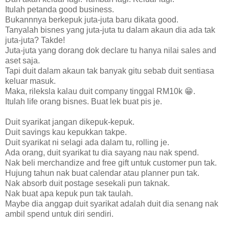
Itulah petanda good business.
Bukannnya berkepuk juta-juta baru dikata good.
Tanyalah bisnes yang juta-juta tu dalam akaun dia ada tak
juta-juta? Takde!
Juta-juta yang dorang dok declare tu hanya nilai sales and
aset saja.
Tapi duit dalam akaun tak banyak gitu sebab duit sentiasa
keluar masuk.
Maka, rileksla kalau duit company tinggal RM10k 😁.
Itulah life orang bisnes. Buat lek buat pis je.
Duit syarikat jangan dikepuk-kepuk.
Duit savings kau kepukkan takpe.
Duit syarikat ni selagi ada dalam tu, rolling je.
Ada orang, duit syarikat tu dia sayang nau nak spend.
Nak beli merchandize and free gift untuk customer pun tak.
Hujung tahun nak buat calendar atau planner pun tak.
Nak absorb duit postage sesekali pun taknak.
Nak buat apa kepuk pun tak taulah.
Maybe dia anggap duit syarikat adalah duit dia senang nak
ambil spend untuk diri sendiri.