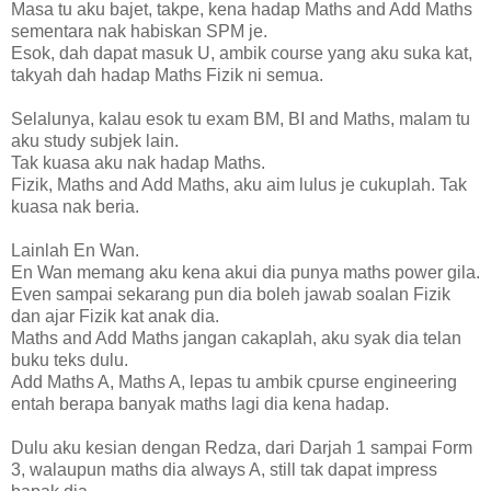
Masa tu aku bajet, takpe, kena hadap Maths and Add Maths
sementara nak habiskan SPM je.
Esok, dah dapat masuk U, ambik course yang aku suka kat,
takyah dah hadap Maths Fizik ni semua.
Selalunya, kalau esok tu exam BM, BI and Maths, malam tu
aku study subjek lain.
Tak kuasa aku nak hadap Maths.
Fizik, Maths and Add Maths, aku aim lulus je cukuplah. Tak
kuasa nak beria.
Lainlah En Wan.
En Wan memang aku kena akui dia punya maths power gila.
Even sampai sekarang pun dia boleh jawab soalan Fizik
dan ajar Fizik kat anak dia.
Maths and Add Maths jangan cakaplah, aku syak dia telan
buku teks dulu.
Add Maths A, Maths A, lepas tu ambik cpurse engineering
entah berapa banyak maths lagi dia kena hadap.
Dulu aku kesian dengan Redza, dari Darjah 1 sampai Form
3, walaupun maths dia always A, still tak dapat impress