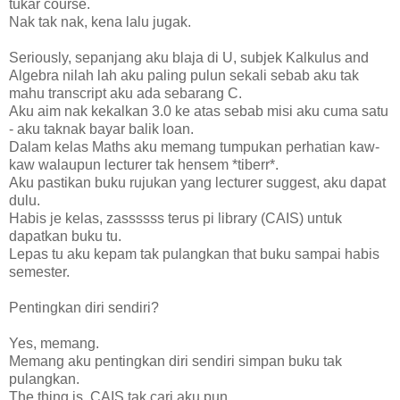
tukar course.
Nak tak nak, kena lalu jugak.
Seriously, sepanjang aku blaja di U, subjek Kalkulus and
Algebra nilah lah aku paling pulun sekali sebab aku tak
mahu transcript aku ada sebarang C.
Aku aim nak kekalkan 3.0 ke atas sebab misi aku cuma satu
- aku taknak bayar balik loan.
Dalam kelas Maths aku memang tumpukan perhatian kaw-
kaw walaupun lecturer tak hensem *tiberr*.
Aku pastikan buku rujukan yang lecturer suggest, aku dapat
dulu.
Habis je kelas, zassssss terus pi library (CAIS) untuk
dapatkan buku tu.
Lepas tu aku kepam tak pulangkan that buku sampai habis
semester.
Pentingkan diri sendiri?
Yes, memang.
Memang aku pentingkan diri sendiri simpan buku tak
pulangkan.
The thing is, CAIS tak cari aku pun.