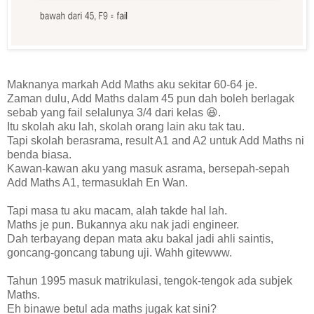
Maknanya markah Add Maths aku sekitar 60-64 je.
Zaman dulu, Add Maths dalam 45 pun dah boleh berlagak
sebab yang fail selalunya 3/4 dari kelas 😆.
Itu skolah aku lah, skolah orang lain aku tak tau.
Tapi skolah berasrama, result A1 and A2 untuk Add Maths ni
benda biasa.
Kawan-kawan aku yang masuk asrama, bersepah-sepah
Add Maths A1, termasuklah En Wan.
Tapi masa tu aku macam, alah takde hal lah.
Maths je pun. Bukannya aku nak jadi engineer.
Dah terbayang depan mata aku bakal jadi ahli saintis,
goncang-goncang tabung uji. Wahh gitewww.
Tahun 1995 masuk matrikulasi, tengok-tengok ada subjek
Maths.
Eh binawe betul ada maths jugak kat sini?