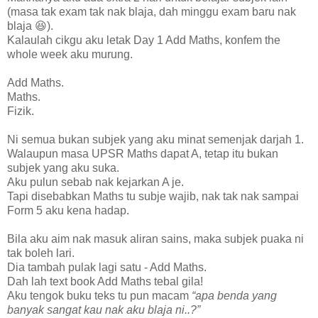
(masa tak exam tak nak blaja, dah minggu exam baru nak
blaja 😆).
Kalaulah cikgu aku letak Day 1 Add Maths, konfem the
whole week aku murung.
Add Maths.
Maths.
Fizik.
Ni semua bukan subjek yang aku minat semenjak darjah 1.
Walaupun masa UPSR Maths dapat A, tetap itu bukan
subjek yang aku suka.
Aku pulun sebab nak kejarkan A je.
Tapi disebabkan Maths tu subje wajib, nak tak nak sampai
Form 5 aku kena hadap.
Bila aku aim nak masuk aliran sains, maka subjek puaka ni
tak boleh lari.
Dia tambah pulak lagi satu - Add Maths.
Dah lah text book Add Maths tebal gila!
Aku tengok buku teks tu pun macam
“apa benda yang
banyak sangat kau nak aku blaja ni..?”