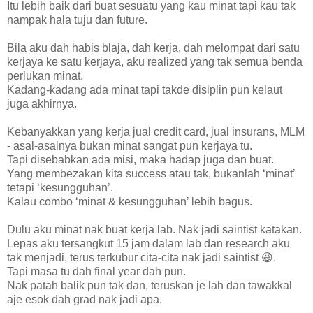
Itu lebih baik dari buat sesuatu yang kau minat tapi kau tak
nampak hala tuju dan future.
Bila aku dah habis blaja, dah kerja, dah melompat dari satu
kerjaya ke satu kerjaya, aku realized yang tak semua benda
perlukan minat.
Kadang-kadang ada minat tapi takde disiplin pun kelaut
juga akhirnya.
Kebanyakkan yang kerja jual credit card, jual insurans, MLM
- asal-asalnya bukan minat sangat pun kerjaya tu.
Tapi disebabkan ada misi, maka hadap juga dan buat.
Yang membezakan kita success atau tak, bukanlah ‘minat’
tetapi ‘kesungguhan’.
Kalau combo ‘minat & kesungguhan’ lebih bagus.
Dulu aku minat nak buat kerja lab. Nak jadi saintist katakan.
Lepas aku tersangkut 15 jam dalam lab dan research aku
tak menjadi, terus terkubur cita-cita nak jadi saintist 😆.
Tapi masa tu dah final year dah pun.
Nak patah balik pun tak dan, teruskan je lah dan tawakkal
aje esok dah grad nak jadi apa.