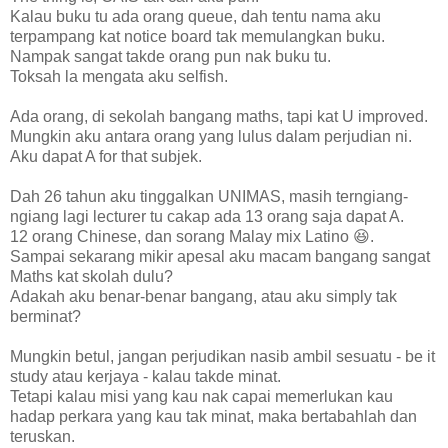
Kalau buku tu ada orang queue, dah tentu nama aku
terpampang kat notice board tak memulangkan buku.
Nampak sangat takde orang pun nak buku tu.
Toksah la mengata aku selfish.
Ada orang, di sekolah bangang maths, tapi kat U improved.
Mungkin aku antara orang yang lulus dalam perjudian ni.
Aku dapat A for that subjek.
Dah 26 tahun aku tinggalkan UNIMAS, masih terngiang-
ngiang lagi lecturer tu cakap ada 13 orang saja dapat A.
12 orang Chinese, dan sorang Malay mix Latino 😆.
Sampai sekarang mikir apesal aku macam bangang sangat
Maths kat skolah dulu?
Adakah aku benar-benar bangang, atau aku simply tak
berminat?
Mungkin betul, jangan perjudikan nasib ambil sesuatu - be it
study atau kerjaya - kalau takde minat.
Tetapi kalau misi yang kau nak capai memerlukan kau
hadap perkara yang kau tak minat, maka bertabahlah dan
teruskan.