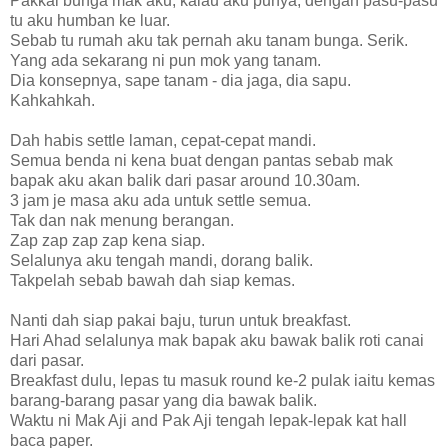
Pakkal bunga mak aku, kalau aku punya, dengan pasu-pasu
tu aku humban ke luar.
Sebab tu rumah aku tak pernah aku tanam bunga. Serik.
Yang ada sekarang ni pun mok yang tanam.
Dia konsepnya, sape tanam - dia jaga, dia sapu.
Kahkahkah.
Dah habis settle laman, cepat-cepat mandi.
Semua benda ni kena buat dengan pantas sebab mak
bapak aku akan balik dari pasar around 10.30am.
3 jam je masa aku ada untuk settle semua.
Tak dan nak menung berangan.
Zap zap zap zap kena siap.
Selalunya aku tengah mandi, dorang balik.
Takpelah sebab bawah dah siap kemas.
Nanti dah siap pakai baju, turun untuk breakfast.
Hari Ahad selalunya mak bapak aku bawak balik roti canai
dari pasar.
Breakfast dulu, lepas tu masuk round ke-2 pulak iaitu kemas
barang-barang pasar yang dia bawak balik.
Waktu ni Mak Aji and Pak Aji tengah lepak-lepak kat hall
baca paper.