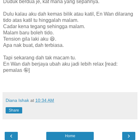
Duduk berdua je, kat mana yang sepahnya.
Dulu kalau aku dah kemas bilik atau katil, En Wan dilarang
tido atas katil tu hinggalah malam.
Cadar kena tegang sehingga malam.
Malam baru boleh tido.
Tension gila laki aku 😆.
Apa nak buat, dah terbiasa.
Tapi sekarang dah tak macam tu.
En Wan dah berjaya ubah aku jadi lebih relax [read:
pemalas 🤪]
Diana Ishak
at
10:34 AM
Share
‹
›
Home