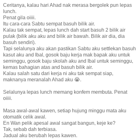
Ceritanya, kalau hari Ahad nak merasa bergolek pun lepas
lunch.
Penat gila oiiii.
Itu cara-cara Sabtu sempat basuh bilik air.
Kalau tak sempat, lepas lunch dah start basuh 2 bilik air
pulak (bilik aku aku and bilik air bawah. Bilik air dia, dia
basuh sendiri).
Tapi selalunya aku akan pastikan Sabtu aku settlekan basuh
kasut aku and Ibal, gosok baju kerja mak bapak aku untuk
seminggu, gosok baju skolah aku and Ibal untuk seminggu,
kemas bahagian atas and basuh bilik air.
Kalau salah satu dari kerja ni aku tak sempat siap,
maknanya meranalah Ahad aku 😭.
Selalunya lepas lunch memang konfem membuta. Penat
oiiii.
Masa awal-awal kawen, setiap hujung minggu mata aku
otomatik celik awal.
En Wan pelik apesal awal sangat bangun, keje ke?
Tak, sebab dah terbiasa.
Jadual aku berubah lepas kawen.