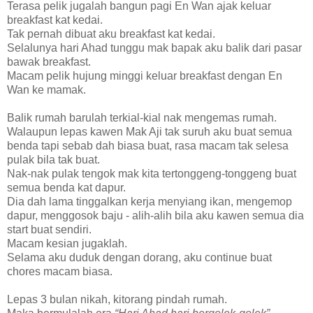
Terasa pelik jugalah bangun pagi En Wan ajak keluar
breakfast kat kedai.
Tak pernah dibuat aku breakfast kat kedai.
Selalunya hari Ahad tunggu mak bapak aku balik dari pasar
bawak breakfast.
Macam pelik hujung minggi keluar breakfast dengan En
Wan ke mamak.
Balik rumah barulah terkial-kial nak mengemas rumah.
Walaupun lepas kawen Mak Aji tak suruh aku buat semua
benda tapi sebab dah biasa buat, rasa macam tak selesa
pulak bila tak buat.
Nak-nak pulak tengok mak kita tertonggeng-tonggeng buat
semua benda kat dapur.
Dia dah lama tinggalkan kerja menyiang ikan, mengemop
dapur, menggosok baju - alih-alih bila aku kawen semua dia
start buat sendiri.
Macam kesian jugaklah.
Selama aku duduk dengan dorang, aku continue buat
chores macam biasa.
Lepas 3 bulan nikah, kitorang pindah rumah.