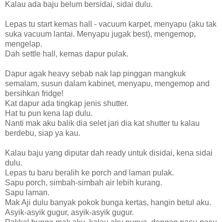
Kalau ada baju belum bersidai, sidai dulu.
Lepas tu start kemas hall - vacuum karpet, menyapu (aku tak
suka vacuum lantai. Menyapu jugak best), mengemop,
mengelap.
Dah settle hall, kemas dapur pulak.
Dapur agak heavy sebab nak lap pinggan mangkuk
semalam, susun dalam kabinet, menyapu, mengemop and
bersihkan fridge!
Kat dapur ada tingkap jenis shutter.
Hat tu pun kena lap dulu.
Nanti mak aku balik dia selet jari dia kat shutter tu kalau
berdebu, siap ya kau.
Kalau baju yang diputar dah ready untuk disidai, kena sidai
dulu.
Lepas tu baru beralih ke porch and laman pulak.
Sapu porch, simbah-simbah air lebih kurang.
Sapu laman.
Mak Aji dulu banyak pokok bunga kertas, hangin betul aku.
Asyik-asyik gugur, asyik-asyik gugur.