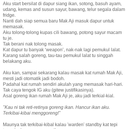
Aku start bersilat di dapur siang ikan, sotong, basuh ayam,
udang, kemas and susun sayur, bawang, telur segala dalam
fridge.
Nanti dah siap semua baru Mak Aji masuk dapur untuk
memasak.
Aku tolong-tolong kupas cili bawang, potong sayur macam
tu je.
Tak berani nak tolong masak.
Kat dapur tu banyak ‘weapon’, nak-nak lagi pemukul lalat.
Karang salah goreng, tau-tau pemukul lalat tu singgah
belakang aku.
Aku kan, sampai sekarang kalau masak kat rumah Mak Aji,
mesti jadi otomatik jadi bodoh.
Padahal kat rumah sendiri akulah yang memasak hari-hari.
Tak caya tengok IG aku (gitew justifikasinya).
Asal goreng ikan rumah Mak Aji je, aku jadi terkial-kial.
"Kau ni tak reti-retinya goreng ikan. Hancur ikan aku.
Terkibai-kibai menggoreng!"
Maunya tak terkibai-kibal kalau 'warden' standby kat tepi