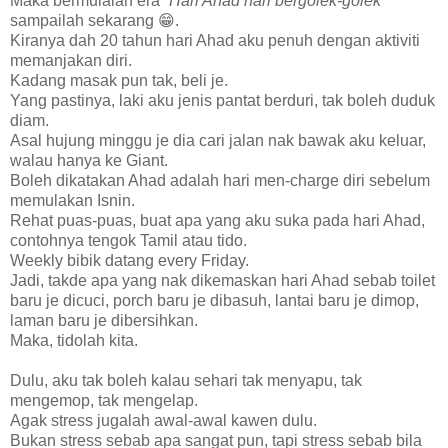
Maka bermulalah era
“Hari Ahad hari bergolek-golek”
sampailah sekarang 😁.
Kiranya dah 20 tahun hari Ahad aku penuh dengan aktiviti
memanjakan diri.
Kadang masak pun tak, beli je.
Yang pastinya, laki aku jenis pantat berduri, tak boleh duduk
diam.
Asal hujung minggu je dia cari jalan nak bawak aku keluar,
walau hanya ke Giant.
Boleh dikatakan Ahad adalah hari men-charge diri sebelum
memulakan Isnin.
Rehat puas-puas, buat apa yang aku suka pada hari Ahad,
contohnya tengok Tamil atau tido.
Weekly bibik datang every Friday.
Jadi, takde apa yang nak dikemaskan hari Ahad sebab toilet
baru je dicuci, porch baru je dibasuh, lantai baru je dimop,
laman baru je dibersihkan.
Maka, tidolah kita.
Dulu, aku tak boleh kalau sehari tak menyapu, tak
mengemop, tak mengelap.
Agak stress jugalah awal-awal kawen dulu.
Bukan stress sebab apa sangat pun, tapi stress sebab bila