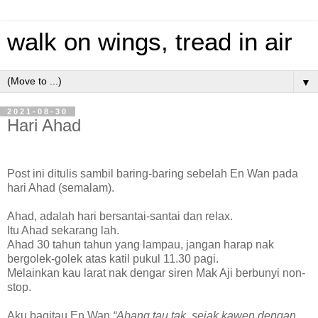
walk on wings, tread in air
▼
2021-08-30
Hari Ahad
Post ini ditulis sambil baring-baring sebelah En Wan pada
hari Ahad (semalam).
Ahad, adalah hari bersantai-santai dan relax.
Itu Ahad sekarang lah.
Ahad 30 tahun tahun yang lampau, jangan harap nak
bergolek-golek atas katil pukul 11.30 pagi.
Melainkan kau larat nak dengar siren Mak Aji berbunyi non-
stop.
Aku bagitau En Wan
“Abang tau tak, sejak kawen dengan