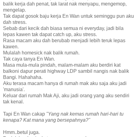
balik kerja dah penat, tak larat nak menyapu, mengemop,
mengelap.
Tak dapat gosok baju kerja En Wan untuk seminggu pun aku
dah stress.
Sebab dari kecik dah biasa semua ni everyday, jadi bila
lepas kawen tak dapat catch up, aku stress.
Rasa macam aku dah berubab menjadi lebih teruk lepas
kawen.
Mulalah homesick nak balik rumah.
Tak caya tanya En Wan.
Masa mula-mula pindah, malam-malam aku berdiri kat
balkoni dapur perati highway LDP sambil nangis nak balik
Bangi. Hahahaha.
Aku terasa macam hanya di rumah mak aku saja aku jadi
'manusia'.
Keluar dari rumah Mak Aji, aku jadi orang yang aku sendiri
tak kenal.
Tapi En Wan cakap
"Yang nak kemas rumah hari-hari tu
kenapa? Kat mana yang bersepahnya?"
Hmm..betul juga.