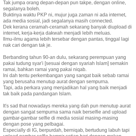
Tak jumpa orang depan-depan pun takpe, dengan online,
segalanya boleh.
Buktinya waktu PKP ni, mujur juga zaman ni ada internet,
ada media sosial, jadi segalanya masih connected.
Dek kerana ceramah-ceramah sekarang banyak diupload di
internet, kerja-kerja dakwah menjadi lebih meluas.
Ilmu-ilmu agama lebih tersebar dengan pantas, tinggal lagi
nak cari dengan tak je.
Berbanding tahun 90-an dulu, sekarang perempuan yang
pakai tudung syar'i [sesuai dengan syariah Islam] semakin
ramai, bahkan ramai yang pakai niqab.
Ini dah tentu perkembangan yang sangat baik sebab ramai
yang berusaha menutup aurat dengan sempurna.
Tapi, ada perkara yang menjadikan hal yang baik menjadi
tak baik pada pandangan Islam.
It's sad that nowadays mereka yang dah pun menutup aurat
dengan sangat sempurna sama naik berselfie and upload
gambar-gambar selfie di media sosial masing-masing
dengan pose yang pelbagai.
Especially di IG, berpurdah, berniqab, bertudung labuh tapi