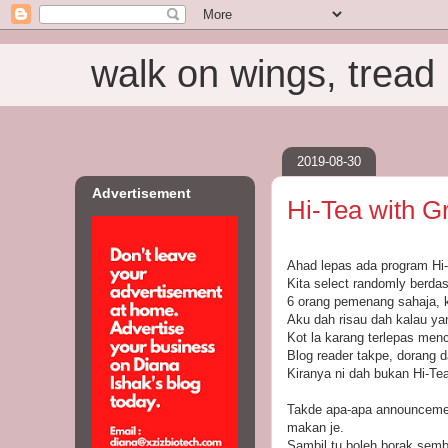
walk on wings, tread i
2019-08-30
Advertisement
Hi-Tea with G
Ahad lepas ada program Hi-
Kita select randomly berda
6 orang pemenang sahaja, k
Aku dah risau dah kalau yan
Kot la karang terlepas menc
Blog reader takpe, dorang 
Kiranya ni dah bukan Hi-Te
Takde apa-apa announcemen
makan je.
Sambil tu boleh borak sem