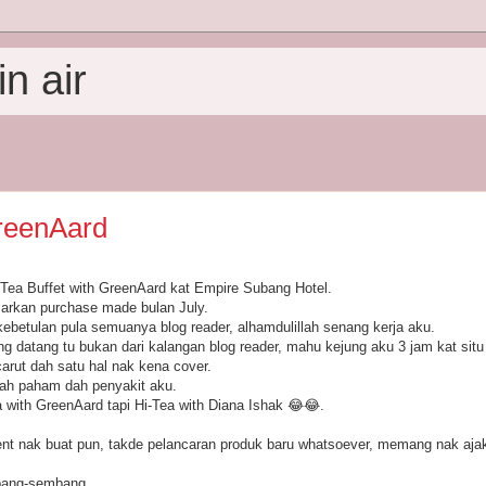
n air
reenAard
Tea Buffet with GreenAard kat Empire Subang Hotel.
sarkan purchase made bulan July.
ebetulan pula semuanya blog reader, alhamdulillah senang kerja aku.
g datang tu bukan dari kalangan blog reader, mahu kejung aku 3 jam kat situ n
arut dah satu hal nak kena cover.
dah paham dah penyakit aku.
a with GreenAard tapi Hi-Tea with Diana Ishak 😂😂.
t nak buat pun, takde pelancaran produk baru whatsoever, memang nak aj
bang-sembang.