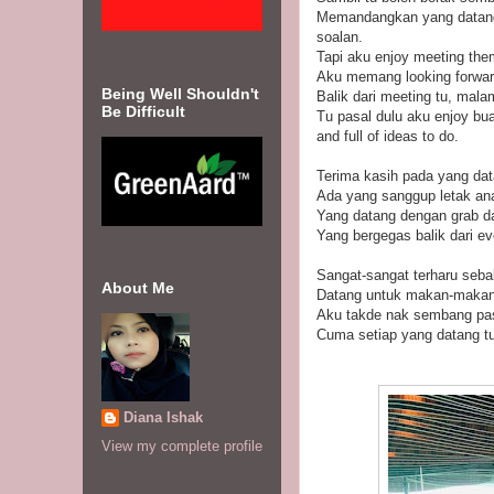
Memandangkan yang datang
soalan.
Tapi aku enjoy meeting the
Aku memang looking forwar
Being Well Shouldn't
Balik dari meeting tu, mal
Be Difficult
Tu pasal dulu aku enjoy bu
and full of ideas to do.
Terima kasih pada yang dat
Ada yang sanggup letak ana
Yang datang dengan grab da
Yang bergegas balik dari ev
Sangat-sangat terharu seba
About Me
Datang untuk makan-makan 
Aku takde nak sembang pas
Cuma setiap yang datang tu
Diana Ishak
View my complete profile