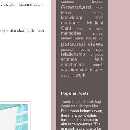
science
friends
terview aku macam-macam
GreenAard
halal
HIbah
holiday
knowledge
love
marriage
Medical
Card
meet & greet
ople, aku akan balik fresh
memories
movie
review
open house
per
personal views
product review
raya
relationship
religious
science
self-
enrichment
umrah
vacation
viral issues
work
wedding
Popular Posts
Tanda-tanda dia tak lagi
interested dengan kita
Dulu masa belum kawen,
there is a point dalam
tempoh relationship tu
aku tertanya-tanya "Dia
ni masih sayang aku ke