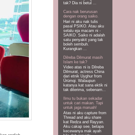
tak? Dia ni betul ...
Cara nak berurusan
dengan orang saiko.
Hari ni aku nak tulis
pasal PSIKO. Atau aku
selalu eja macam ni -
SAIKO. Saiko ni adalah
satu penyakit yang tak
boleh sembuh.
Kurangkan ...
Dilreba Dilmurat masih
Islam ke tak?
Video atas ni is Dilreba
Dilmurat, actress China
dari etnik Uyghur from
Ürümqi. Walaupun
katanya kat sana ektik ni
tak diterima, sebenarn...
Ilmu tu bukan sekadar
untuk cari makan. Tapi
untuk jaga maruah!
Atas ni aku capture from
Thread and aku share
kat Redza and Rayyan.
Aku cakap see, betapa
kecewanya mak ayah