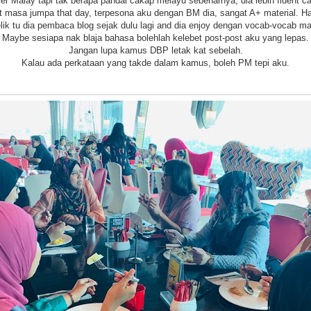
er Malay tapi tak berapa pandai cakap melayu sebenarnya, dia lebih fluent ca
ct masa jumpa that day, terpesona aku dengan BM dia, sangat A+ material. H
lik tu dia pembaca blog sejak dulu lagi and dia enjoy dengan vocab-vocab ma
Maybe sesiapa nak blaja bahasa bolehlah kelebet post-post aku yang lepas.
Jangan lupa kamus DBP letak kat sebelah.
Kalau ada perkataan yang takde dalam kamus, boleh PM tepi aku.