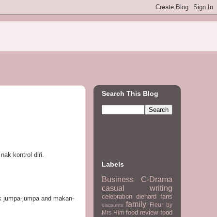
Search This Blog
ak kontrol diri.
Labels
Business
C-Drama
casual writing
celebration
diehard fans
ak jumpa-jumpa and makan-
family
Fleur by
discounts
food review
food
Mrs Him