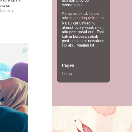
kap english.
bila dah provide
everything t...
ahaha.
hal aku.
Kerap ambil EL tanpa
ada supporting dokumen
Kalau kat LinkedIn,
almost every week mesti
ada post pasal cuti. Tapi
kali ni berbeza sebab
post ni lalu kat newsfeed
FB aku. Marilah kit...
Pages
Home