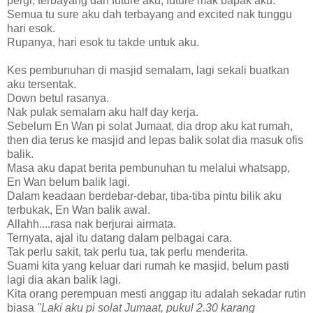
pergi, terbayang dah future aku, future mak bapak aku.
Semua tu sure aku dah terbayang and excited nak tunggu
hari esok.
Rupanya, hari esok tu takde untuk aku.
Kes pembunuhan di masjid semalam, lagi sekali buatkan
aku tersentak.
Down betul rasanya.
Nak pulak semalam aku half day kerja.
Sebelum En Wan pi solat Jumaat, dia drop aku kat rumah,
then dia terus ke masjid and lepas balik solat dia masuk ofis
balik.
Masa aku dapat berita pembunuhan tu melalui whatsapp,
En Wan belum balik lagi.
Dalam keadaan berdebar-debar, tiba-tiba pintu bilik aku
terbukak, En Wan balik awal.
Allahh....rasa nak berjurai airmata.
Ternyata, ajal itu datang dalam pelbagai cara.
Tak perlu sakit, tak perlu tua, tak perlu menderita.
Suami kita yang keluar dari rumah ke masjid, belum pasti
lagi dia akan balik lagi.
Kita orang perempuan mesti anggap itu adalah sekadar rutin
biasa
"Laki aku pi solat Jumaat, pukul 2.30 karang