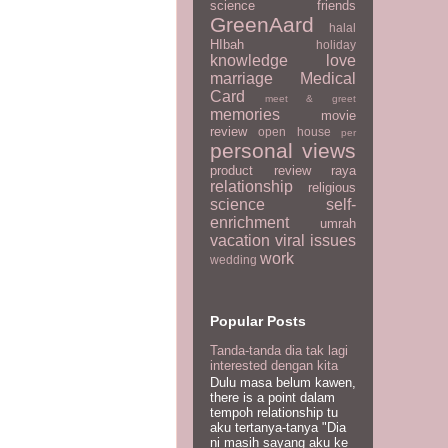
science
friends
GreenAard
halal
HIbah
holiday
knowledge
love
marriage
Medical
Card
meet & greet
memories
movie
review
open house
per
personal views
product review
raya
relationship
religious
science
self-
enrichment
umrah
vacation
viral issues
work
wedding
Popular Posts
Tanda-tanda dia tak lagi
interested dengan kita
Dulu masa belum kawen,
there is a point dalam
tempoh relationship tu
aku tertanya-tanya "Dia
ni masih sayang aku ke