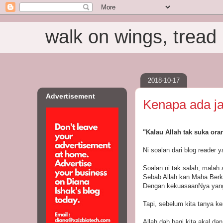
walk on wings, tread i
2018-10-17
Advertisement
Kenapa ada ja
"Kalau Allah tak suka ora
Ni soalan dari blog reader 
Soalan ni tak salah, malah 
Sebab Allah kan Maha Berk
Dengan kekuasaanNya yang 
Tapi, sebelum kita tanya ker
Allah dah bagi kita akal da