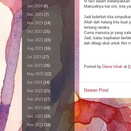
In fact dalam kebanyakkan w
Jan 2024
(6)
Maksudnya kat sini, kita ya
Dec 2023
(7)
Jadi bolehlah kita simpulkan
Allah dah halang kita buat 
Nov 2023
(14)
tentang neraka.
Oct 2023
(15)
Cuma manusia je yang sala
Jadi, kalau kejahatan berla
Sep 2023
(15)
dah dibagi akal untuk fikir
Aug 2023
(16)
Jul 2023
(17)
Jun 2023
(16)
Posted by
Diana Ishak
at
9
May 2023
(12)
Apr 2023
(14)
Newer Post
Mar 2023
(21)
Feb 2023
(17)
Jan 2023
(14)
Dec 2022
(18)
Nov 2022
(18)