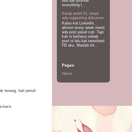
bila dah provide
everything t...
Kerap ambil EL tanpa
ada supporting dokumen
Kalau kat LinkedIn,
almost every week mesti
ada post pasal cuti. Tapi
kali ni berbeza sebab
post ni lalu kat newsfeed
FB aku. Marilah kit...
Pages
Home
ak tenang, hati penuh
-kacir.