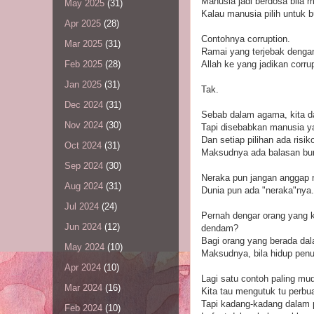
Manusia jadi berdosa bila m
May 2025
(31)
Kalau manusia pilih untuk b
Apr 2025
(28)
Contohnya corruption.
Mar 2025
(31)
Ramai yang terjebak denga
Allah ke yang jadikan corru
Feb 2025
(28)
Jan 2025
(31)
Tak.
Dec 2024
(31)
Sebab dalam agama, kita da
Nov 2024
(30)
Tapi disebabkan manusia yan
Dan setiap pilihan ada risi
Oct 2024
(31)
Maksudnya ada balasan bur
Sep 2024
(30)
Neraka pun jangan anggap ne
Aug 2024
(31)
Dunia pun ada "neraka"nya.
Jul 2024
(24)
Pernah dengar orang yang ka
Jun 2024
(12)
dendam?
Bagi orang yang berada dal
May 2024
(10)
Maksudnya, bila hidup penuh
Apr 2024
(10)
Lagi satu contoh paling mu
Mar 2024
(16)
Kita tau mengutuk tu perbua
Tapi kadang-kadang dalam pa
Feb 2024
(10)