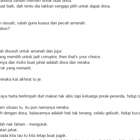
anusia sendiri memilih untuk buat dosa.
uat baik, dah tentu dia takkan sengaja pilih untuk dapat dosa.
n rasuah, salah guna kuasa dan pecah amanah.
ption?
h disuruh untuk amanah dan jujur.
g memilih untuk jadi corruptor, then that's your choice.
konya dan risiko buat jahat adalah dosa dan neraka.
uk yang menanti.
raka kat akhirat tu je.
ya harta berlimpah duit makan tak abis tapi keluarga porak-peranda, hidup t
am situasi tu, itu pun namanya neraka.
 dengan dosa, balasannya adalah hati tak tenang, selalu gelisah, hidup kucar
dah nak faham - mengutuk.
tan jahat.
da kita tau tu kita tetap buat jugak.