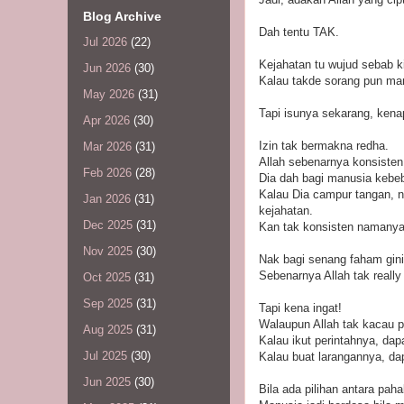
Blog Archive
Dah tentu TAK.
Jul 2026
(22)
Kejahatan tu wujud sebab ki
Jun 2026
(30)
Kalau takde sorang pun manu
May 2026
(31)
Tapi isunya sekarang, kenap
Apr 2026
(30)
Izin tak bermakna redha.
Mar 2026
(31)
Allah sebenarnya konsisten
Feb 2026
(28)
Dia dah bagi manusia kebeb
Kalau Dia campur tangan, na
Jan 2026
(31)
kejahatan.
Dec 2025
(31)
Kan tak konsisten namanya
Nov 2025
(30)
Nak bagi senang faham gini
Sebenarnya Allah tak reall
Oct 2025
(31)
Sep 2025
(31)
Tapi kena ingat!
Walaupun Allah tak kacau pi
Aug 2025
(31)
Kalau ikut perintahnya, dap
Jul 2025
(30)
Kalau buat larangannya, da
Jun 2025
(30)
Bila ada pilihan antara pa