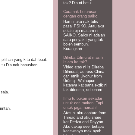
tak? Dia ni betul ...
Cara nak berurusan
dengan orang saiko.
Hari ni aku nak tulis
pasal PSIKO. Atau aku
selalu eja macam ni -
SAIKO. Saiko ni adalah
satu penyakit yang tak
boleh sembuh.
Kurangkan ...
Dilreba Dilmurat masih
ilihan yang kita dah buat.
Islam ke tak?
s tu Dia nak hapuskan
Video atas ni is Dilreba
Dilmurat, actress China
dari etnik Uyghur from
Ürümqi. Walaupun
katanya kat sana ektik ni
tak diterima, sebenarn...
saja.
Ilmu tu bukan sekadar
untuk cari makan. Tapi
untuk jaga maruah!
rintah.
Atas ni aku capture from
Thread and aku share
kat Redza and Rayyan.
Aku cakap see, betapa
kecewanya mak ayah