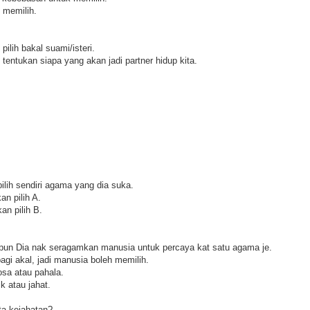
 memilih.
pilih bakal suami/isteri.
 tentukan siapa yang akan jadi partner hidup kita.
pilih sendiri agama yang dia suka.
n pilih A.
an pilih B.
 pun Dia nak seragamkan manusia untuk percaya kat satu agama je.
agi akal, jadi manusia boleh memilih.
osa atau pahala.
k atau jahat.
ta kejahatan?