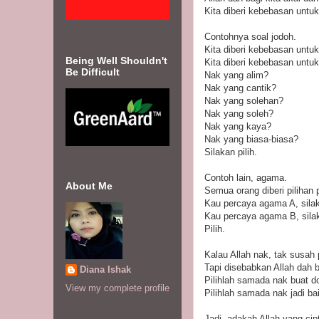
Kita diberi kebebasan untuk
Contohnya soal jodoh.
Kita diberi kebebasan untuk 
Being Well Shouldn't
Kita diberi kebebasan untuk
Be Difficult
Nak yang alim?
Nak yang cantik?
Nak yang solehan?
Nak yang soleh?
Nak yang kaya?
Nak yang biasa-biasa?
Silakan pilih.
Contoh lain, agama.
About Me
Semua orang diberi pilihan 
Kau percaya agama A, silaka
Kau percaya agama B, silak
Pilih.
Kalau Allah nak, tak susah
Tapi disebabkan Allah dah b
Diana Ishak
Pilihlah samada nak buat d
View my complete profile
Pilihlah samada nak jadi bai
Jadi, adakah Allah yang cip