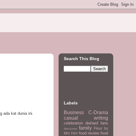
Search This Blog
Labels
Business
C-Drama
ada kat dunia ini.
casual writing
celebration
diehard fans
family
Fleur by
discounts
food review
food
Mrs Him