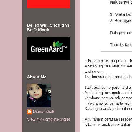
Being Well Shouldn't
Be Difficult
It is natural we as parents
Apetah lagi bila anak tu m
and so on.
Tak banyak sikit, mesti ada
About Me
Tapi, ada some parents dia
Apetah lagi bila anak-anak 
kembang sampai tak perasa
Kalau anak tu berharta lebih 
Kadang tu anak jadi malu s
Diana Ishak
Aku faham perasaan reader 
View my complete profile
Kita ni as anak-anak bukan 