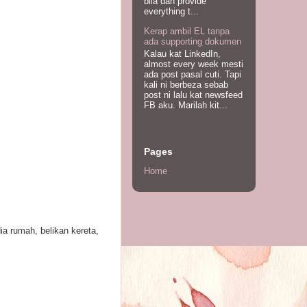
bila dah provide
everything t...
Kerap ambil EL tanpa
ada supporting dokumen
Kalau kat LinkedIn,
almost every week mesti
ada post pasal cuti. Tapi
kali ni berbeza sebab
post ni lalu kat newsfeed
FB aku. Marilah kit...
Pages
Home
ia rumah, belikan kereta,