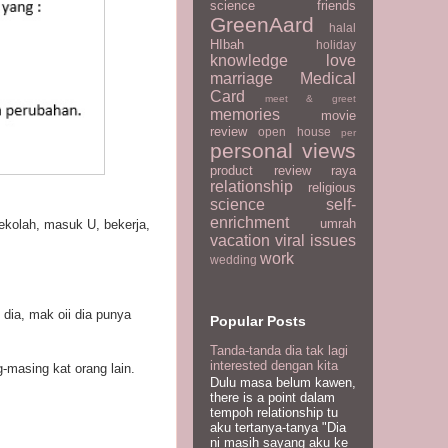
science
friends
GreenAard
halal
HIbah
holiday
knowledge
love
marriage
Medical
Card
meet & greet
memories
movie
review
open house
per
personal views
product review
raya
relationship
religious
science
self-
enrichment
umrah
sekolah, masuk U, bekerja,
vacation
viral issues
work
wedding
 dia, mak oii dia punya
Popular Posts
Tanda-tanda dia tak lagi
interested dengan kita
-masing kat orang lain.
Dulu masa belum kawen,
there is a point dalam
tempoh relationship tu
aku tertanya-tanya "Dia
ni masih sayang aku ke