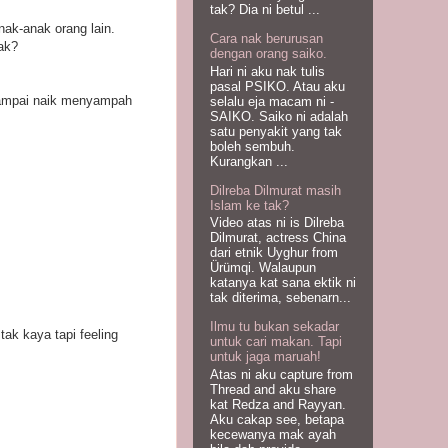
tak? Dia ni betul ...
nak-anak orang lain.
Cara nak berurusan
ak?
dengan orang saiko.
Hari ni aku nak tulis
pasal PSIKO. Atau aku
 sampai naik menyampah
selalu eja macam ni -
SAIKO. Saiko ni adalah
satu penyakit yang tak
boleh sembuh.
Kurangkan ...
Dilreba Dilmurat masih
Islam ke tak?
Video atas ni is Dilreba
Dilmurat, actress China
dari etnik Uyghur from
Ürümqi. Walaupun
katanya kat sana ektik ni
tak diterima, sebenarn...
Ilmu tu bukan sekadar
ak kaya tapi feeling
untuk cari makan. Tapi
untuk jaga maruah!
Atas ni aku capture from
Thread and aku share
kat Redza and Rayyan.
Aku cakap see, betapa
kecewanya mak ayah