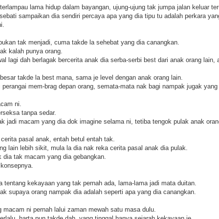
erlampau lama hidup dalam bayangan, ujung-ujung tak jumpa jalan keluar ter
sebati sampaikan dia sendiri percaya apa yang dia tipu tu adalah perkara yan
i.
ukan tak menjadi, cuma takde la sehebat yang dia canangkan.
nak kalah punya orang.
al lagi dah berlagak bercerita anak dia serba-serbi best dari anak orang lain
besar takde la best mana, sama je level dengan anak orang lain.
i perangai mem-brag depan orang, semata-mata nak bagi nampak jugak yang a
cam ni.
rseksa tanpa sedar.
 jadi macam yang dia dok imagine selama ni, tetiba tengok pulak anak orang l
erita pasal anak, entah betul entah tak.
lain lebih sikit, mula la dia nak reka cerita pasal anak dia pulak.
ak dia tak macam yang dia gebangkan.
g konsepnya.
ta tentang kekayaan yang tak pernah ada, lama-lama jadi mata duitan.
yak supaya orang nampak dia adalah seperti apa yang dia canangkan.
ng macam ni pernah lalui zaman mewah satu masa dulu.
rlalu, harta pun takde dah, yang tinggal hanya sejarah kekayaan je.