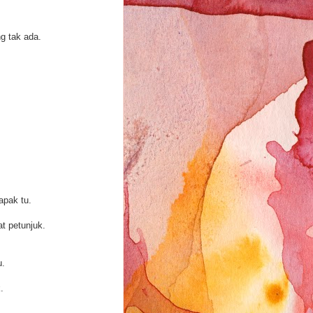
g tak ada.
apak tu.
t petunjuk.
u.
.