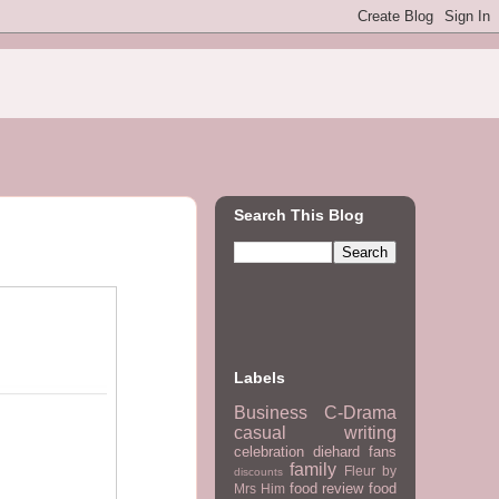
Search This Blog
Labels
Business
C-Drama
casual writing
celebration
diehard fans
family
Fleur by
discounts
food review
food
Mrs Him