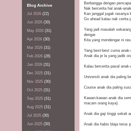
Berbangga dengan pencapai
Blog Archive
Nak bercerita hal anak-anak
Kan janggal jugak rasanya
Jul 2026
(22)
Go ahead kalau nak cerita 
Jun 2026
(30)
Yang jadi masalah sekarang
May 2026
(31)
dengar.
Apr 2026
(30)
Kita yang mendengar ni rasa
Mar 2026
(31)
Yang best-best cuma anak-a
Anak dia je la yang jadik o
Feb 2026
(28)
Jan 2026
(31)
Kalau bercerita pasal anak
Dec 2025
(31)
Universiti anak dia paling b
Nov 2025
(30)
Course anak dia paling sus
Oct 2025
(31)
Kawan-kawan anak dia semua
Sep 2025
(31)
macam orang kaya).
Aug 2025
(31)
Anak dia gaji tinggi sekal
Jul 2025
(30)
Jun 2025
(30)
Anak dia habis blaja terus