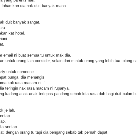
a yang parents nak.
a fahamkan dia nak duit banyak mana.
ak duit banyak sangat.
aru.
kan kat hotel.
iani.
at.
ar email ni buat semua tu untuk mak dia.
n untuk orang lain consider, selain dari mintak orang yang lebih tua tolong n
arty untuk someone.
apat bunga, dia menangis.
tama kali rasa macam ni.."
dia teringin nak rasa macam ni rupanya.
dang-kadang anak-anak terlepas pandang sebab kita rasa dah bagi duit bulan-b
.
k je lah.
sentap.
tap.
dia sentap.
ati dengan orang tu tapi dia bengang sebab tak pernah dapat.