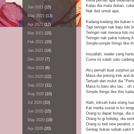
Kena perhati apa sebenarny
Kalau dia mata duitan, cub
Jun 2021
(15)
Nak duit untuk apa.
May 2021
(13)
Kadang-kadang dia bukan n
Apr 2021
(12)
Tapi teringin nak baju tido b
Teringin nak merasa tido ma
Mar 2021
(15)
Teringin nak pakai tudung Ar
Feb 2021
(10)
Simple-simple things like th
Jan 2021
(14)
Insyallah, reader yang hant
Dec 2020
(7)
Cuma ini salah satu cadanga
Nov 2020
(8)
Aku pernah buat surprise p
Masa dia potong kek and d
Oct 2020
(12)
Terluah dari mulut dia "Per
Sep 2020
(11)
Masa tu baru aku tau....oh 
Simple things like this ka
Aug 2020
(10)
Alah, toksah kata orang tua
Jul 2020
(10)
Kat media sosial ni ko tengo
Jun 2020
(15)
Orang tu dapat bunga, dia 
Orang tu gi holiday, dia sen
May 2020
(19)
Orang tu beli new perabot, 
Apr 2020
(20)
Sentap bukan sebab sakit h