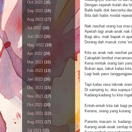
Oct 2022
(16)
Dengan sejarah itulah dia h
Balik-balik dok bercerita d
Sep 2022
(18)
Bila dah habis modal repea
Aug 2022
(17)
Nak nasihat orang tua mac
Jul 2022
(16)
Apetah lagi anak-anak nak 
Jun 2022
(16)
Bagi aku, mak bapak ni apa 
Dorang dah masuk zone 'sens
May 2022
(18)
Kita as anak nak nasihat pa
Apr 2022
(24)
Cakaplah lembut macamana 
Mar 2022
(16)
Kena mintak orang lain yang 
Bukan apa, takut kalau kita 
Feb 2022
(13)
Lagi baik pass tanggungjawa
Jan 2022
(16)
Tapi kalau rasa taknak oran
Dec 2021
(15)
Di samping tu, doa supaya 
Kadang-kadang tu kita ingat
Nov 2021
(17)
Oct 2021
(10)
Entah-entah kita tak bagi p
Kerana, orang yang kurang 
Sep 2021
(12)
Parents macam ni, kadang-k
Aug 2021
(17)
Karang anak-anak sentap ter
Jul 2021
(15)