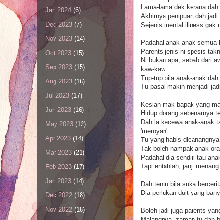
Lama-lama dek kerana dah t
Jan 2024
(6)
Akhirnya penipuan dah jadi 
Dec 2023
(7)
Sejenis mental illness gak n
Nov 2023
(14)
Padahal anak-anak semua b
Parents jenis ni spesis tak
Oct 2023
(15)
Ni bukan apa, sebab dari aw
Sep 2023
(15)
kaw-kaw.
Tup-tup bila anak-anak dah 
Aug 2023
(16)
Tu pasal makin menjadi-jad
Jul 2023
(17)
Kesian mak bapak yang ma
Jun 2023
(16)
Hidup dorang sebenarnya te
Dah la kecewa anak-anak tak
May 2023
(12)
'meroyan'.
Apr 2023
(14)
Tu yang habis dicanangnya c
Tak boleh nampak anak orang 
Mar 2023
(21)
Padahal dia sendiri tau an
Tapi entahlah, janji menan
Feb 2023
(17)
Jan 2023
(14)
Dah tentu bila suka berceri
Dia perlukan duit yang ban
Dec 2022
(18)
Nov 2022
(18)
Boleh jadi juga parents ya
Malangnya, zaman tu dah be