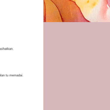
asihatkan.
ulan tu memadai.