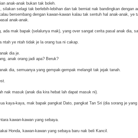
an anak-anak bukan tak boleh.
, silakan selagi tak berlebih-lebihan dan tak berniat nak bandingkan dengan a
 kalau bersembang dengan kawan-kawan kalau tak sentuh hal anak-anak, ye t
pasal anak-anak.
, ada mak bapak (selalunya mak), yang over sangat cerita pasal anak dia,
 ntah ye ntah tidak je la orang tua ni cakap.
nak dia je.
rang, anak orang jadi apa? Beruk?
-anak dia, semuanya yang gempak-gempak melangit tak jejak tanah.
est.
ah nak masuk (anak dia kira hebat lah dapat masuk ni).
 kaya-kaya, mak bapak pangkat Dato, pangkat Tan Sri (dia sorang je yang t
i antara kawan-kawan yang sebaya.
 pakai Honda, kawan-kawan yang sebaya baru nak beli Kancil.