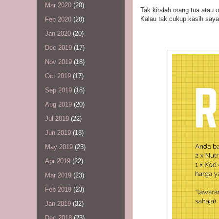
Mar 2020
(20)
Tak kiralah orang tua atau
Kalau tak cukup kasih saya
Feb 2020
(20)
Jan 2020
(20)
Dec 2019
(17)
Nov 2019
(18)
Oct 2019
(17)
Sep 2019
(18)
Aug 2019
(20)
Jul 2019
(22)
Jun 2019
(18)
May 2019
(23)
Apr 2019
(22)
Mar 2019
(23)
Feb 2019
(23)
Jan 2019
(32)
Dec 2018
(23)