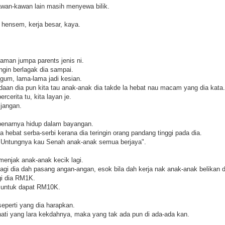
awan-kawan lain masih menyewa bilik.
, hensem, kerja besar, kaya.
man jumpa parents jenis ni.
gin berlagak dia sampai.
gum, lama-lama jadi kesian.
daan dia pun kita tau anak-anak dia takde la hebat nau macam yang dia kata.
rcerita tu, kita layan je.
 jangan.
enarnya hidup dalam bayangan.
hebat serba-serbi kerana dia teringin orang pandang tinggi pada dia.
a "Untungnya kau Senah anak-anak semua berjaya".
menjak anak-anak kecik lagi.
agi dia dah pasang angan-angan, esok bila dah kerja nak anak-anak belikan d
gi dia RM1K.
m untuk dapat RM10K.
eperti yang dia harapkan.
ti yang lara kekdahnya, maka yang tak ada pun di ada-ada kan.