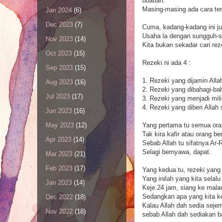
buatlah.
Masing-masing ada cara ter
Jan 2024
(6)
Dec 2023
(7)
Cuma, kadang-kadang ini jug
Usaha la dengan sungguh-su
Nov 2023
(14)
Kita bukan sekadar cari rez
Oct 2023
(15)
Rezeki ni ada 4 :
Sep 2023
(15)
1. Rezeki yang dijamin Alla
Aug 2023
(16)
2. Rezeki yang dibahagi-bah
Jul 2023
(17)
3. Rezeki yang menjadi mili
4. Rezeki yang diberi Allah 
Jun 2023
(16)
Yang pertama tu semua ora
May 2023
(12)
Tak kira kafir atau orang be
Apr 2023
(14)
Sebab Allah tu sifatnya Ar
Selagi bernyawa, dapat.
Mar 2023
(21)
Feb 2023
(17)
Yang kedua tu, rezeki yang
Yang inilah yang kita selal
Jan 2023
(14)
Keje 24 jam, siang ke mal
Sedangkan apa yang kita ke
Dec 2022
(18)
Kalau Allah dah sedia seje
Nov 2022
(18)
sebab Allah dah sediakan b