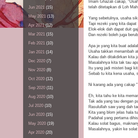
Imam Ghazali cakap, "Usah
telah ditetapkan di Loh Ma
Jun 2021
(15)
May 2021
(13)
Yang sebetulnya, usaha sik
Tapi rezeki yang kita dapat 
Apr 2021
(12)
Elok-elok dah dapat duit gaj
Mar 2021
(15)
Dan rezeki boleh juga berub
Feb 2021
(10)
Apa je yang kita buat adalah
Usaha takkan menambah ata
Jan 2021
(14)
Kalau dah ditakdirkan kita 
Dec 2020
(7)
Masalahnya kita tak tau ap
Itu yang jadi misteri bagi kit
Nov 2020
(8)
Sebab tu kita kena usaha, 
Oct 2020
(12)
Ni karang ada yang cakap "
Sep 2020
(11)
Eh, kita tahu ke kita mem
Aug 2020
(10)
Tak ada yang tau dengan pa
Jul 2020
(10)
Rasulullah saw yang dah ta
Kita yang blom jelas hala t
Jun 2020
(15)
Padahal yang pertama dihis
Kalau solat bagus, maknan
May 2020
(19)
Masalahnya, yakin ke solat
Apr 2020
(20)