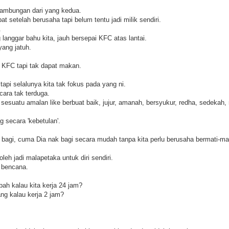
nambungan dari yang kedua.
at setelah berusaha tapi belum tentu jadi milik sendiri.
.
 langgar bahu kita, jauh bersepai KFC atas lantai.
yang jatuh.
i KFC tapi tak dapat makan.
api selalunya kita tak fokus pada yang ni.
cara tak terduga.
n sesuatu amalan like berbuat baik, jujur, amanah, bersyukur, redha, sedekah
g secara 'kebetulan'.
bagi, cuma Dia nak bagi secara mudah tanpa kita perlu berusaha bermati-mat
oleh jadi malapetaka untuk diri sendiri.
i bencana.
ah kalau kita kerja 24 jam?
ng kalau kerja 2 jam?