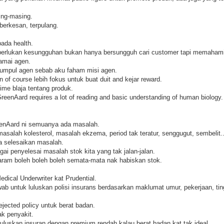
ing-masing.
berkesan, terpulang.
ada health.
 perlukan kesungguhan bukan hanya bersungguh cari customer tapi memahami 
amai agen.
kumpul agen sebab aku faham misi agen.
of course lebih fokus untuk buat duit and kejar reward.
ime blaja tentang produk.
eenAard requires a lot of reading and basic understanding of human biology.
eenAard ni semuanya ada masalah.
asalah kolesterol, masalah ekzema, period tak teratur, senggugut, sembel
a selesaikan masalah.
i penyelesai masalah stok kita yang tak jalan-jalan.
aram boleh boleh boleh semata-mata nak habiskan stok.
edical Underwriter kat Prudential.
ab untuk luluskan polisi insurans berdasarkan maklumat umur, pekerjaan, tin
jected policy untuk berat badan.
k penyakit.
uluskan insuran dengan premium rendah kalau berat badan kat tak ideal.