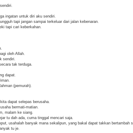
sendiri.
a ingatan untuk diri aku sendiri.
ngguh tapi jangan sampai terkeluar dari jalan kebenaran.
eki tapi cari keberkahan.
h.
agi oleh Allah.
k sendiri.
secara tak terduga.
ng dapat.
riman.
-Rahman (pemurah).
 kita dapat selepas berusaha.
u usaha bermati-matian.
am, malam ke siang.
jar tu dah ada, cuma tinggal mencari saja.
mput, usahalah banyak mana sekalipun, yang bakal dapat takkan bertambah s
anyak tu je.