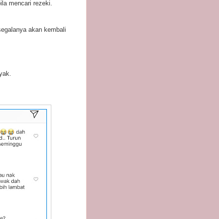
ila mencari rezeki.
segalanya akan kembali
yak.