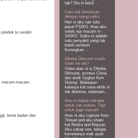
tak? Dia ni betul ...
Cara nak berurusan
dengan orang saiko.
Hari ni aku nak tulis
pasal PSIKO. Atau aku
selalu eja macam ni -
produk tu sendiri.
SAIKO. Saiko ni adalah
satu penyakit yang tak
boleh sembuh.
Kurangkan ...
Dilreba Dilmurat masih
Islam ke tak?
Video atas ni is Dilreba
Dilmurat, actress China
dari etnik Uyghur from
it...macam-macam.
Ürümqi. Walaupun
katanya kat sana ektik ni
tak diterima, sebenarn...
Ilmu tu bukan sekadar
untuk cari makan. Tapi
untuk jaga maruah!
ggi, berat badan dan
Atas ni aku capture from
Thread and aku share
kat Redza and Rayyan.
Aku cakap see, betapa
kecewanya mak ayah