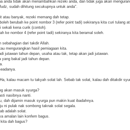
a anda tidak akan menambahkan rezeki anda, dan tidak juga akan mengurang
hfudz, sudah dihitung secukupnya untuk anda".
it atau banyak, rezeki memang dah tetap.
boleh berubah ke point nombor 3 (refer point tadi) sekiranya kita curi tulang ata
i sekali kena curik (contoh).
ah ke nombor 4 (refer point tadi) sekiranya kita beramal soleh.
 sebahagian dari takdir Allah.
u mengurangkan hasil perniagaan kita.
jadi jutawan tahun depan, usaha atau tak, tetap akan jadi jutawan.
a yang bakal jadi tahun depan.
a.
seadanya.
Ha, kalau macam tu takyah solat lah. Sebab tak solat, kalau dah ditakdir sy
ang akan masuk syurga?
sti nasibnya nanti.
u, dah dijamin masuk syurga pun makin kuat ibadahnya.
uju ni pulak nak sombong taknak solat segala.
ab adalah solat.
ya amalan lain konfem bagus.
 kita dah bagus?