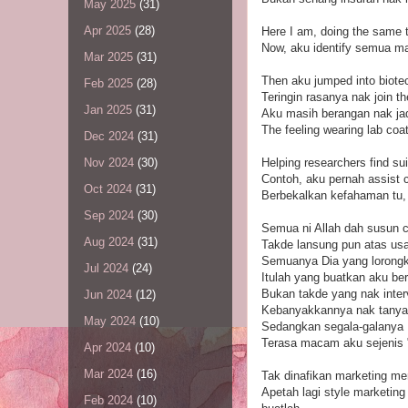
May 2025
(31)
Apr 2025
(28)
Here I am, doing the same t
Now, aku identify semua mak
Mar 2025
(31)
Then aku jumped into biote
Feb 2025
(28)
Teringin rasanya nak join t
Jan 2025
(31)
Aku masih berangan nak jad
The feeling wearing lab coa
Dec 2024
(31)
Helping researchers find su
Nov 2024
(30)
Contoh, aku pernah assist c
Oct 2024
(31)
Berbekalkan kefahaman tu, 
Sep 2024
(30)
Semua ni Allah dah susun c
Aug 2024
(31)
Takde lansung pun atas usa
Semuanya Dia yang lorongka
Jul 2024
(24)
Itulah yang buatkan aku ber
Bukan takde yang nak interv
Jun 2024
(12)
Kebanyakkannya nak tanya 
May 2024
(10)
Sedangkan segala-galanya D
Terasa macam aku sejenis "
Apr 2024
(10)
Mar 2024
(16)
Tak dinafikan marketing m
Apetah lagi style marketing 
Feb 2024
(10)