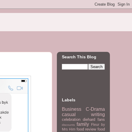
Search This Blog
Labels
Business
C-Drama
casual writing
celebration
diehard fans
family
Fleur by
discounts
food review
food
Mrs Him