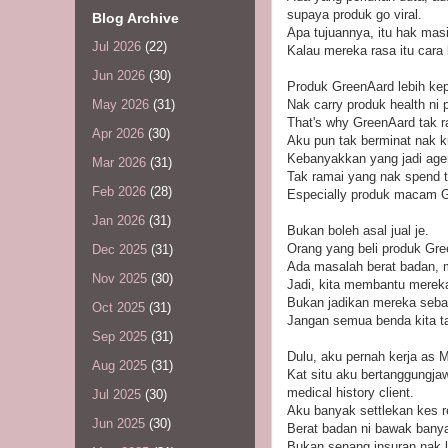
supaya produk go viral.
Blog Archive
Apa tujuannya, itu hak mas
Jul 2026
(22)
Kalau mereka rasa itu cara 
Jun 2026
(30)
Produk GreenAard lebih kep
Nak carry produk health ni
May 2026
(31)
That's why GreenAard tak r
Apr 2026
(30)
Aku pun tak berminat nak 
Kebanyakkan yang jadi agen 
Mar 2026
(31)
Tak ramai yang nak spend t
Feb 2026
(28)
Especially produk macam Gr
Jan 2026
(31)
Bukan boleh asal jual je.
Orang yang beli produk Gr
Dec 2025
(31)
Ada masalah berat badan, m
Nov 2025
(30)
Jadi, kita membantu merek
Bukan jadikan mereka sebaga
Oct 2025
(31)
Jangan semua benda kita t
Sep 2025
(31)
Dulu, aku pernah kerja as M
Aug 2025
(31)
Kat situ aku bertanggungjaw
medical history client.
Jul 2025
(30)
Aku banyak settlekan kes re
Jun 2025
(30)
Berat badan ni bawak banya
Bukan senang insuran nak l