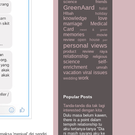
science
friends
GreenAard
halal
HIbah
holiday
knowledge
love
marriage
Medical
Card
meet & greet
memories
movie
review
open house
per
personal views
product review
raya
relationship
religious
science
self-
enrichment
umrah
vacation
viral issues
work
wedding
Popular Posts
Tanda-tanda dia tak lagi
interested dengan kita
Dulu masa belum kawen,
there is a point dalam
tempoh relationship tu
aku tertanya-tanya "Dia
ni masih sayang aku ke
aksa 'menjual' diri sendiri