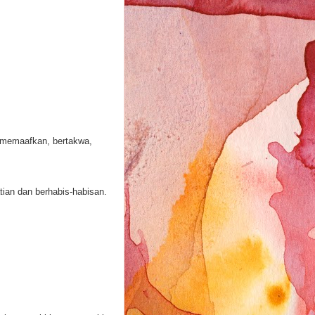
, memaafkan, bertakwa,
ian dan berhabis-habisan.