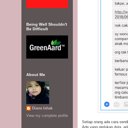
Being Well Shouldn't
Be Difficult
About Me
Diana Ishak
View my complete profile
Setiap orang ada cara sendi
Ada yang perlukan duta, ada