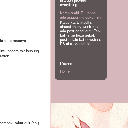
bila dah provide
everything t...
Kerap ambil EL tanpa
ada supporting dokumen
Kalau kat LinkedIn,
almost every week mesti
ada post pasal cuti. Tapi
kali ni berbeza sebab
post ni lalu kat newsfeed
bijak je rasanya.
FB aku. Marilah kit...
ilmu secara tak lansung.
affron.
Pages
Home
gempak, tabur duit (eh!) -