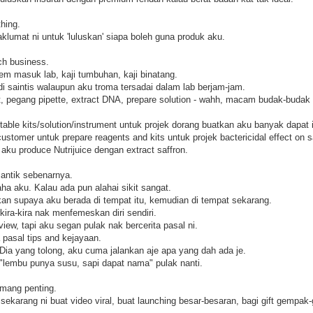
hing.
lumat ni untuk 'luluskan' siapa boleh guna produk aku.
ch business.
hem masuk lab, kaji tumbuhan, kaji binatang.
i saintis walaupun aku troma tersadai dalam lab berjam-jam.
t, pegang pipette, extract DNA, prepare solution - wahh, macam budak-budak 
itable kits/solution/instrument untuk projek dorang buatkan aku banyak dapat 
ustomer untuk prepare reagents and kits untuk projek bactericidal effect on s
aku produce Nutrijuice dengan extract saffron.
antik sebenarnya.
ha aku. Kalau ada pun alahai sikit sangat.
n supaya aku berada di tempat itu, kemudian di tempat sekarang.
kira-kira nak menfemeskan diri sendiri.
iew, tapi aku segan pulak nak bercerita pasal ni.
pasal tips and kejayaan.
ia yang tolong, aku cuma jalankan aje apa yang dah ada je.
lembu punya susu, sapi dapat nama" pulak nanti.
emang penting.
sekarang ni buat video viral, buat launching besar-besaran, bagi gift gempak-