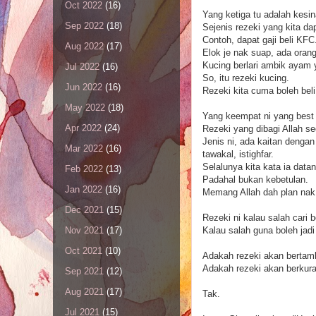
Oct 2022
(16)
Yang ketiga tu adalah kesi
Sep 2022
(18)
Sejenis rezeki yang kita dap
Contoh, dapat gaji beli KFC
Aug 2022
(17)
Elok je nak suap, ada orang
Kucing berlari ambik ayam 
Jul 2022
(16)
So, itu rezeki kucing.
Jun 2022
(16)
Rezeki kita cuma boleh bel
May 2022
(18)
Yang keempat ni yang best t
Apr 2022
(24)
Rezeki yang dibagi Allah se
Jenis ni, ada kaitan denga
Mar 2022
(16)
tawakal, istighfar.
Selalunya kita kata ia datan
Feb 2022
(13)
Padahal bukan kebetulan.
Jan 2022
(16)
Memang Allah dah plan nak 
Dec 2021
(15)
Rezeki ni kalau salah cari b
Kalau salah guna boleh jad
Nov 2021
(17)
Oct 2021
(10)
Adakah rezeki akan bertamb
Adakah rezeki akan berkura
Sep 2021
(12)
Aug 2021
(17)
Tak.
Jul 2021
(15)