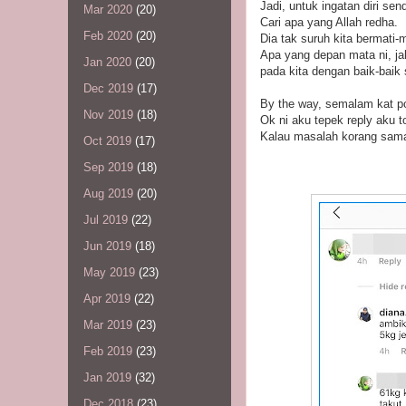
Jadi, untuk ingatan diri sen
Mar 2020
(20)
Cari apa yang Allah redha.
Feb 2020
(20)
Dia tak suruh kita bermati-
Apa yang depan mata ni, ja
Jan 2020
(20)
pada kita dengan baik-baik 
Dec 2019
(17)
By the way, semalam kat p
Nov 2019
(18)
Ok ni aku tepek reply aku t
Kalau masalah korang sama
Oct 2019
(17)
Sep 2019
(18)
Aug 2019
(20)
Jul 2019
(22)
Jun 2019
(18)
May 2019
(23)
Apr 2019
(22)
Mar 2019
(23)
Feb 2019
(23)
Jan 2019
(32)
Dec 2018
(23)