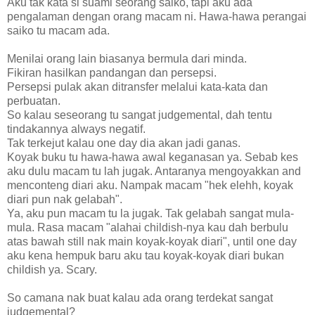
Aku tak kata si suami seorang saiko, tapi aku ada
pengalaman dengan orang macam ni. Hawa-hawa perangai
saiko tu macam ada.
Menilai orang lain biasanya bermula dari minda.
Fikiran hasilkan pandangan dan persepsi.
Persepsi pulak akan ditransfer melalui kata-kata dan
perbuatan.
So kalau seseorang tu sangat judgemental, dah tentu
tindakannya always negatif.
Tak terkejut kalau one day dia akan jadi ganas.
Koyak buku tu hawa-hawa awal keganasan ya. Sebab kes
aku dulu macam tu lah jugak. Antaranya mengoyakkan and
menconteng diari aku. Nampak macam "hek elehh, koyak
diari pun nak gelabah".
Ya, aku pun macam tu la jugak. Tak gelabah sangat mula-
mula. Rasa macam "alahai childish-nya kau dah berbulu
atas bawah still nak main koyak-koyak diari", until one day
aku kena hempuk baru aku tau koyak-koyak diari bukan
childish ya. Scary.
So camana nak buat kalau ada orang terdekat sangat
judgemental?