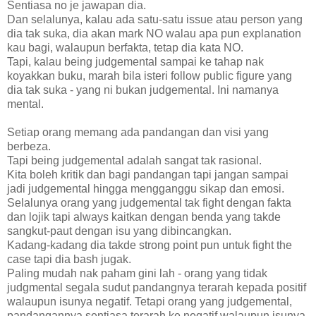
Sentiasa no je jawapan dia.
Dan selalunya, kalau ada satu-satu issue atau person yang
dia tak suka, dia akan mark NO walau apa pun explanation
kau bagi, walaupun berfakta, tetap dia kata NO.
Tapi, kalau being judgemental sampai ke tahap nak
koyakkan buku, marah bila isteri follow public figure yang
dia tak suka - yang ni bukan judgemental. Ini namanya
mental.
Setiap orang memang ada pandangan dan visi yang
berbeza.
Tapi being judgemental adalah sangat tak rasional.
Kita boleh kritik dan bagi pandangan tapi jangan sampai
jadi judgemental hingga mengganggu sikap dan emosi.
Selalunya orang yang judgemental tak fight dengan fakta
dan lojik tapi always kaitkan dengan benda yang takde
sangkut-paut dengan isu yang dibincangkan.
Kadang-kadang dia takde strong point pun untuk fight the
case tapi dia bash jugak.
Paling mudah nak paham gini lah - orang yang tidak
judgmental segala sudut pandangnya terarah kepada positif
walaupun isunya negatif. Tetapi orang yang judgemental,
pandangannya sentiasa terarah ke negatif walaupun isunya