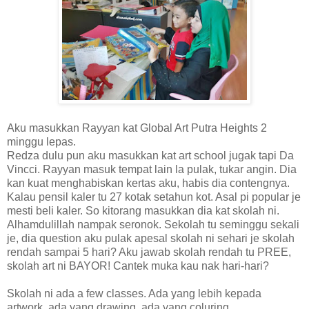
Aku masukkan Rayyan kat Global Art Putra Heights 2
minggu lepas.
Redza dulu pun aku masukkan kat art school jugak tapi Da
Vincci. Rayyan masuk tempat lain la pulak, tukar angin. Dia
kan kuat menghabiskan kertas aku, habis dia contengnya.
Kalau pensil kaler tu 27 kotak setahun kot. Asal pi popular je
mesti beli kaler. So kitorang masukkan dia kat skolah ni.
Alhamdulillah nampak seronok. Sekolah tu seminggu sekali
je, dia question aku pulak apesal skolah ni sehari je skolah
rendah sampai 5 hari? Aku jawab skolah rendah tu PREE,
skolah art ni BAYOR! Cantek muka kau nak hari-hari?
Skolah ni ada a few classes. Ada yang lebih kepada
artwork, ada yang drawing, ada yang coluring.