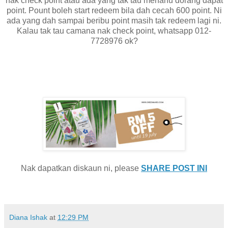
nak check point atau ada yang tak tau menahu dorang dapat
point. Pount boleh start redeem bila dah cecah 600 point. Ni
ada yang dah sampai beribu point masih tak redeem lagi ni.
Kalau tak tau camana nak check point, whatsapp 012-
7728976 ok?
Nak dapatkan diskaun ni, please
SHARE POST INI
Diana Ishak
at
12:29 PM