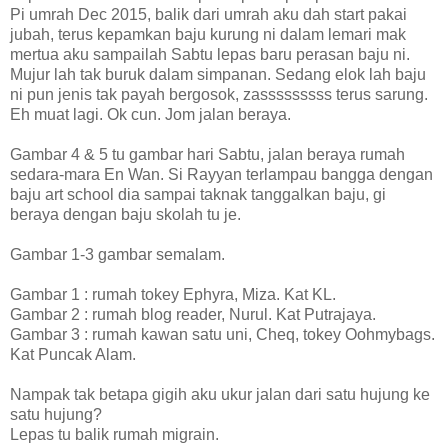
Pi umrah Dec 2015, balik dari umrah aku dah start pakai
jubah, terus kepamkan baju kurung ni dalam lemari mak
mertua aku sampailah Sabtu lepas baru perasan baju ni.
Mujur lah tak buruk dalam simpanan. Sedang elok lah baju
ni pun jenis tak payah bergosok, zasssssssss terus sarung.
Eh muat lagi. Ok cun. Jom jalan beraya.
Gambar 4 & 5 tu gambar hari Sabtu, jalan beraya rumah
sedara-mara En Wan. Si Rayyan terlampau bangga dengan
baju art school dia sampai taknak tanggalkan baju, gi
beraya dengan baju skolah tu je.
Gambar 1-3 gambar semalam.
Gambar 1 : rumah tokey Ephyra, Miza. Kat KL.
Gambar 2 : rumah blog reader, Nurul. Kat Putrajaya.
Gambar 3 : rumah kawan satu uni, Cheq, tokey Oohmybags.
Kat Puncak Alam.
Nampak tak betapa gigih aku ukur jalan dari satu hujung ke
satu hujung?
Lepas tu balik rumah migrain.