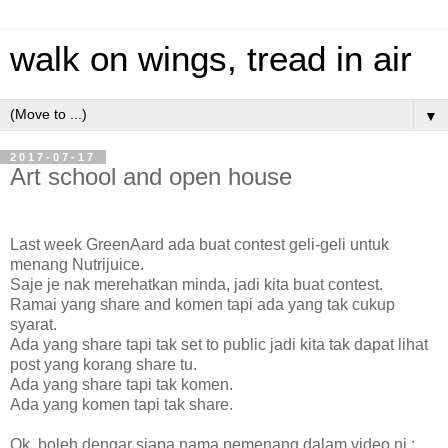
walk on wings, tread in air
▼
2017-07-17
Art school and open house
Last week GreenAard ada buat contest geli-geli untuk
menang Nutrijuice.
Saje je nak merehatkan minda, jadi kita buat contest.
Ramai yang share and komen tapi ada yang tak cukup
syarat.
Ada yang share tapi tak set to public jadi kita tak dapat lihat
post yang korang share tu.
Ada yang share tapi tak komen.
Ada yang komen tapi tak share.
Ok, boleh dengar siapa nama pemenang dalam video ni :