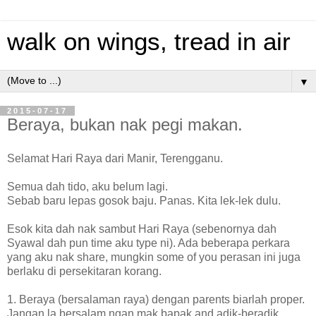
walk on wings, tread in air
▼
2015-07-17
Beraya, bukan nak pegi makan.
Selamat Hari Raya dari Manir, Terengganu.
Semua dah tido, aku belum lagi.
Sebab baru lepas gosok baju. Panas. Kita lek-lek dulu.
Esok kita dah nak sambut Hari Raya (sebenornya dah
Syawal dah pun time aku type ni). Ada beberapa perkara
yang aku nak share, mungkin some of you perasan ini juga
berlaku di persekitaran korang.
1. Beraya (bersalaman raya) dengan parents biarlah proper.
Jangan la bersalam ngan mak bapak and adik-beradik