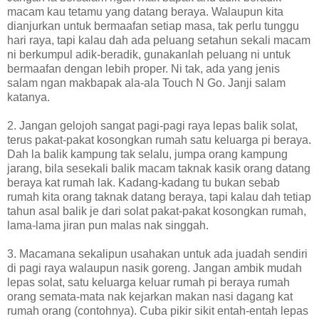
macam kau tetamu yang datang beraya. Walaupun kita
dianjurkan untuk bermaafan setiap masa, tak perlu tunggu
hari raya, tapi kalau dah ada peluang setahun sekali macam
ni berkumpul adik-beradik, gunakanlah peluang ni untuk
bermaafan dengan lebih proper. Ni tak, ada yang jenis
salam ngan makbapak ala-ala Touch N Go. Janji salam
katanya.
2. Jangan gelojoh sangat pagi-pagi raya lepas balik solat,
terus pakat-pakat kosongkan rumah satu keluarga pi beraya.
Dah la balik kampung tak selalu, jumpa orang kampung
jarang, bila sesekali balik macam taknak kasik orang datang
beraya kat rumah lak. Kadang-kadang tu bukan sebab
rumah kita orang taknak datang beraya, tapi kalau dah tetiap
tahun asal balik je dari solat pakat-pakat kosongkan rumah,
lama-lama jiran pun malas nak singgah.
3. Macamana sekalipun usahakan untuk ada juadah sendiri
di pagi raya walaupun nasik goreng. Jangan ambik mudah
lepas solat, satu keluarga keluar rumah pi beraya rumah
orang semata-mata nak kejarkan makan nasi dagang kat
rumah orang (contohnya). Cuba pikir sikit entah-entah lepas