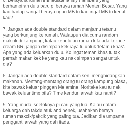
6. Beraya la rumah immediate family members yang
berhampiran dulu baru pi beraya rumah Menteri Besar. Yang
kau hadap sangat beraya ngan MB tu kau ingat MB tu kenal
kau?
7. Jangan ada double standard dalam menjamu tetamu
yang berkunjung ke rumah. Walaupun dia cuma random
makcik di kampung, kalau kebetulan rumah kita ada kek ice
cream BR, jangan disimpan kek raya tu untuk 'tetamu khas'.
Apa yang ada keluarkan dulu. Ko ingat teman khas tu tak
pernah makan kek ke yang kau nak simpan sangat untuk
dia?
8. Jangan ada double standard dalam seni menghidangkan
makanan. Mentang-mentang orang tu orang kampung biasa,
kita bawak keluar pinggan Melamine. Noritake kau tu nak
bawak keluar time bila? Time kenduri arwah kau nanti?
9. Yang muda, seeloknya pi cari yang tua. Kalau dalam
keluarga dah takde atuk and nenek, usahakan beraya
rumah makcik/pakcik yang paling tua. Jadikan dia umpama
pengganti arwah yang dah tiada.