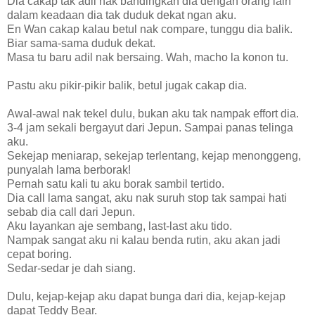
Dia cakap tak adil nak bandingkan dia dengan orang lain
dalam keadaan dia tak duduk dekat ngan aku.
En Wan cakap kalau betul nak compare, tunggu dia balik.
Biar sama-sama duduk dekat.
Masa tu baru adil nak bersaing. Wah, macho la konon tu.
Pastu aku pikir-pikir balik, betul jugak cakap dia.
Awal-awal nak tekel dulu, bukan aku tak nampak effort dia.
3-4 jam sekali bergayut dari Jepun. Sampai panas telinga
aku.
Sekejap meniarap, sekejap terlentang, kejap menonggeng,
punyalah lama berborak!
Pernah satu kali tu aku borak sambil tertido.
Dia call lama sangat, aku nak suruh stop tak sampai hati
sebab dia call dari Jepun.
Aku layankan aje sembang, last-last aku tido.
Nampak sangat aku ni kalau benda rutin, aku akan jadi
cepat boring.
Sedar-sedar je dah siang.
Dulu, kejap-kejap aku dapat bunga dari dia, kejap-kejap
dapat Teddy Bear.