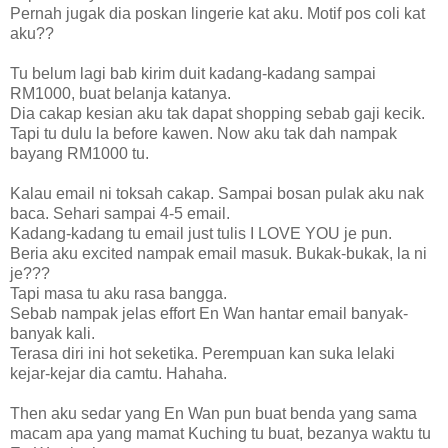
Pernah jugak dia poskan lingerie kat aku. Motif pos coli kat
aku??
Tu belum lagi bab kirim duit kadang-kadang sampai
RM1000, buat belanja katanya.
Dia cakap kesian aku tak dapat shopping sebab gaji kecik.
Tapi tu dulu la before kawen. Now aku tak dah nampak
bayang RM1000 tu.
Kalau email ni toksah cakap. Sampai bosan pulak aku nak
baca. Sehari sampai 4-5 email.
Kadang-kadang tu email just tulis I LOVE YOU je pun.
Beria aku excited nampak email masuk. Bukak-bukak, la ni
je???
Tapi masa tu aku rasa bangga.
Sebab nampak jelas effort En Wan hantar email banyak-
banyak kali.
Terasa diri ini hot seketika. Perempuan kan suka lelaki
kejar-kejar dia camtu. Hahaha.
Then aku sedar yang En Wan pun buat benda yang sama
macam apa yang mamat Kuching tu buat, bezanya waktu tu