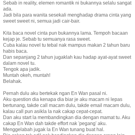
Sebab in reality, elemen romantik ni bukannya selalu sangat
ada.
Jadi bila para wanita sesekali menghadap drama cinta yang
sweet sweet ni, semua jadi cair-bair.
Kita baca novel cinta pun bukannya lama. Tempoh bacaan
kejap je. Sebab tu semuanya rasa sweet.
Cuba kalau novel tu tebal nak mampus makan 2 tahun baru
habis baca.
Dan sepanjang 2 tahun jugaklah kau hadap ayat-ayat sweet
dalam novel tu.
Tengok apa jadik.
Muntah okeh, muntah!
Belahak.
Pernah dulu aku bertekak ngan En Wan pasal ni.
Aku question dia kenapa dia biar je aku macam ni lepas
bertunang, takde call macam dulu, takde email macam dulu,
kalau call pun asikla la nak cakap cepat-cepat.
Dan aku start la membandingkan dia dengan mamat tu. Aku
cakap En Wan dah takde effort nak 'pegang' aku.
Menggelabah jugak la En Wan tunang buat hal.