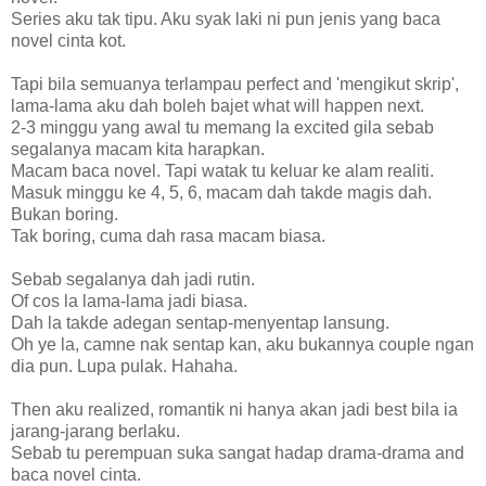
Series aku tak tipu. Aku syak laki ni pun jenis yang baca
novel cinta kot.
Tapi bila semuanya terlampau perfect and 'mengikut skrip',
lama-lama aku dah boleh bajet what will happen next.
2-3 minggu yang awal tu memang la excited gila sebab
segalanya macam kita harapkan.
Macam baca novel. Tapi watak tu keluar ke alam realiti.
Masuk minggu ke 4, 5, 6, macam dah takde magis dah.
Bukan boring.
Tak boring, cuma dah rasa macam biasa.
Sebab segalanya dah jadi rutin.
Of cos la lama-lama jadi biasa.
Dah la takde adegan sentap-menyentap lansung.
Oh ye la, camne nak sentap kan, aku bukannya couple ngan
dia pun. Lupa pulak. Hahaha.
Then aku realized, romantik ni hanya akan jadi best bila ia
jarang-jarang berlaku.
Sebab tu perempuan suka sangat hadap drama-drama and
baca novel cinta.