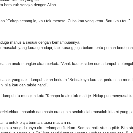
ta berburuk sangka dengan Allah.
ap "Cakap senang la, kau tak merasa. Cuba kau yang kena. Baru kau tau!"
 menduga manusia sesuai dengan kemampuannya.
ui masalah yang korang hadapi, tapi korang juga belum tentu pernah berdepa
ematian anak mungkin akan berkata "Anak kau eksiden cuma lumpuh setenga
an anak yang sakit lumpuh akan berkata "Setidaknya kau tak perlu risau memi
i bila kau dah takde nanti".
it lumpuh tu mungkin kata "Kenapa la aku tak mati je. Hidup pun menyusahk
erlekehkan masalah dan nasib orang lain seolah-olah masalah kita ni yang pal
ma untuk blaja terima situasi macam ni.
up aku yang dulunya aku terlampau fikirkan. Sampai naik stress pikir. Bila st