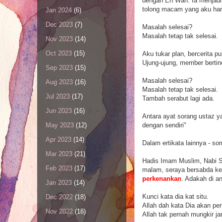
dengan En Wan. Ia menjadi 
tolong macam yang aku har
Jan 2024
(6)
Dec 2023
(7)
Masalah selesai?
Masalah tetap tak selesai.
Nov 2023
(14)
Oct 2023
(15)
Aku tukar plan, bercerita 
Ujung-ujung, member bertin
Sep 2023
(15)
Masalah selesai?
Aug 2023
(16)
Masalah tetap tak selesai.
Jul 2023
(17)
Tambah serabut lagi ada.
Jun 2023
(16)
Antara ayat sorang ustaz y
dengan sendiri"
May 2023
(12)
Apr 2023
(14)
Dalam ertikata lainnya - s
Mar 2023
(21)
Hadis Imam Muslim, Nabi S.A
Feb 2023
(17)
malam, seraya bersabda ke
perkenankan
. Adakah di 
Jan 2023
(14)
Kunci kata dia kat situ.
Dec 2022
(18)
Allah dah kata Dia akan pe
Nov 2022
(18)
Allah tak pernah mungkir jan