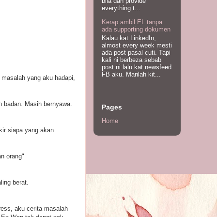
bila dah provide
everything t...
Kerap ambil EL tanpa
ada supporting dokumen
Kalau kat LinkedIn,
almost every week mesti
ada post pasal cuti. Tapi
kali ni berbeza sebab
post ni lalu kat newsfeed
FB aku. Marilah kit...
n masalah yang aku hadapi,
h badan. Masih bernyawa.
Pages
Home
kir siapa yang akan
an orang"
ing berat.
ress, aku cerita masalah