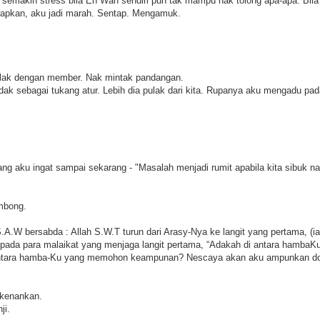
semakin stress bila En Wan sendiri pun tak mampu nak tolong apa-apa. Bil
apkan, aku jadi marah. Sentap. Mengamuk.
pulak dengan member. Nak mintak pandangan.
dak sebagai tukang atur. Lebih dia pulak dari kita. Rupanya aku mengadu pa
ang aku ingat sampai sekarang - "Masalah menjadi rumit apabila kita sibuk n
ombong.
.W bersabda : Allah S.W.T turun dari Arasy-Nya ke langit yang pertama, (iait
pada para malaikat yang menjaga langit pertama, “Adakah di antara hamba
antara hamba-Ku yang memohon keampunan? Nescaya akan aku ampunkan d
rkenankan.
ji.