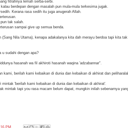
ng fitrahnya lemah serba-serbi.
u kalau berdepan dengan masalah pun mula-mula terkesima jugak.
rsedih. Kerana rasa sedih itu juga anugerah Allah.
erterusan.
pun tak salah.
erterusan sampai give up semua benda.
 (Sang Nila Utama), kenapa adakalanya kita dah merayu berdoa tapi kita ta
oa u sudahi dengan apa?
iddunya hasanah wa fil akhiroti hasanah waqina 'adzabannar".
kami, berilah kami kebaikan di dunia dan kebaikan di akhirat dan peliharala
 mintak 'berilah kami kebaikan di dunia dan kebaikan di akhirat'.
tak mintak tapi you rasa macam belum dapat, mungkin inilah sebenarnya yang
:16 PM