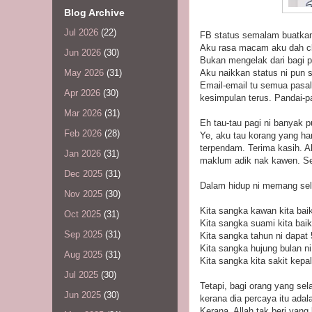
Blog Archive
Jul 2026
(22)
FB status semalam buatkan
Aku rasa macam aku dah clo
Jun 2026
(30)
Bukan mengelak dari bagi p
Aku naikkan status ni pun 
May 2026
(31)
Email-email tu semua pasal 
Apr 2026
(30)
kesimpulan terus. Pandai-pan
Mar 2026
(31)
Eh tau-tau pagi ni banyak p
Feb 2026
(28)
Ye, aku tau korang yang ha
terpendam. Terima kasih. A
Jan 2026
(31)
maklum adik nak kawen. Sel
Dec 2025
(31)
Dalam hidup ni memang selal
Nov 2025
(30)
Kita sangka kawan kita bai
Oct 2025
(31)
Kita sangka suami kita baik
Sep 2025
(31)
Kita sangka tahun ni dapat 
Kita sangka hujung bulan ni
Aug 2025
(31)
Kita sangka kita sakit kepa
Jul 2025
(30)
Tetapi, bagi orang yang sel
Jun 2025
(30)
kerana dia percaya itu adal
Kerana, Allah tak beri yan