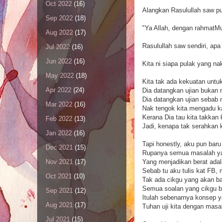
Oct 2022
(16)
Alangkan Rasulullah saw pu
Sep 2022
(18)
"Ya Allah, dengan rahmatMu
Aug 2022
(17)
Rasulullah saw sendiri, ap
Jul 2022
(16)
Jun 2022
(16)
Kita ni siapa pulak yang na
May 2022
(18)
Kita tak ada kekuatan untuk
Apr 2022
(24)
Dia datangkan ujian bukan 
Dia datangkan ujian sebab 
Mar 2022
(16)
Nak tengok kita mengadu ka
Kerana Dia tau kita takkan 
Feb 2022
(13)
Jadi, kenapa tak serahkan
Jan 2022
(16)
Tapi honestly, aku pun baru 
Dec 2021
(15)
Rupanya semua masalah ya
Yang menjadikan berat adal
Nov 2021
(17)
Sebab tu aku tulis kat FB,
Oct 2021
(10)
Tak ada cikgu yang akan ba
Semua soalan yang cikgu ba
Sep 2021
(12)
Itulah sebenarnya konsep 
Aug 2021
(17)
Tuhan uji kita dengan masa
Jul 2021
(15)