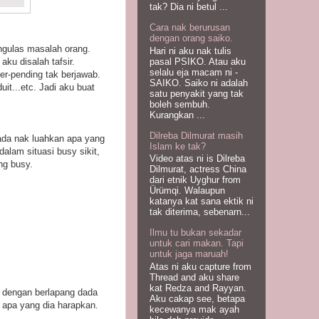
tak? Dia ni betul ...
Cara nak berurusan
dengan orang saiko.
ngulas masalah orang.
Hari ni aku nak tulis
pasal PSIKO. Atau aku
ku disalah tafsir.
selalu eja macam ni -
er-pending tak berjawab.
SAIKO. Saiko ni adalah
it...etc. Jadi aku buat
satu penyakit yang tak
boleh sembuh.
Kurangkan ...
Dilreba Dilmurat masih
pada nak luahkan apa yang
Islam ke tak?
alam situasi busy sikit,
Video atas ni is Dilreba
ng busy.
Dilmurat, actress China
dari etnik Uyghur from
Ürümqi. Walaupun
katanya kat sana ektik ni
tak diterima, sebenarn...
Ilmu tu bukan sekadar
untuk cari makan. Tapi
untuk jaga maruah!
Atas ni aku capture from
Thread and aku share
kat Redza and Rayyan.
ma dengan berlapang dada
Aku cakap see, betapa
n apa yang dia harapkan.
kecewanya mak ayah