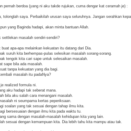
n pernah berdoa (yang ni aku takde rujukan, cuma dengar kat ceramah je) :
, tolonglah saya. Perbaikilah urusan saya seluruhnya. Jangan serahkan kep
a pun yang Baginda hadapi, akan minta bantuan Allah.
k settlekan masalah sendiri-sendiri?
 buat apa-apa melainkan kekuatan itu datang dari Dia.
nak suruh kita berhempas-pulas selesikan masalah sorang-sorang.
nak tengok kita cari sape untuk selesaikan masalah.
t sape bila ada masalah.
kuat tanpa kekuatan yang dia bagi.
 kembali masalah itu padaNya?
je realized formula ni.
ng aku hadapi tak seberat mana.
ah bila aku salah cara menangani masalah.
 masalah ni seumpama kertas peperiksaan.
gi soalan yang tak sesuai dengan tahap ilmu kita.
gi bersesuaian dengan ilmu kita pada waktu tu.
yang sama dengan masalah-masalah kehidupan kita yang lain.
lah sesuai dengan kemampuan kita. Dia lebih tahu kita mampu atau tak.