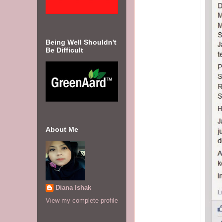
Being Well Shouldn't
Be Difficult
About Me
Diana Ishak
View my complete profile