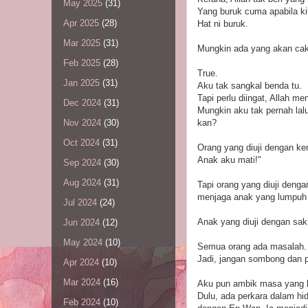
May 2025
(31)
Yang buruk cuma apabila ki
Apr 2025
(28)
Hat ni buruk.
Mar 2025
(31)
Mungkin ada yang akan cak
Feb 2025
(28)
True.
Jan 2025
(31)
Aku tak sangkal benda tu.
Tapi perlu diingat, Allah
Dec 2024
(31)
Mungkin aku tak pernah lal
kan?
Nov 2024
(30)
Oct 2024
(31)
Orang yang diuji dengan k
Anak aku mati!"
Sep 2024
(30)
Aug 2024
(31)
Tapi orang yang diuji deng
menjaga anak yang lumpuh n
Jul 2024
(24)
Anak yang diuji dengan sak
Jun 2024
(12)
May 2024
(10)
Semua orang ada masalah.
Jadi, jangan sombong dan p
Apr 2024
(10)
Mar 2024
(16)
Aku pun ambik masa yang la
Dulu, ada perkara dalam hid
Feb 2024
(10)