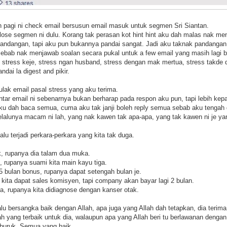
 pagi ni check email bersusun email masuk untuk segmen Sri Siantan.
se segmen ni dulu. Korang tak perasan kot hint hint aku dah malas nak me
andangan, tapi aku pun bukannya pandai sangat. Jadi aku taknak pandangan a
sebab nak menjawab soalan secara pukal untuk a few email yang masih lagi b
stress keje, stress ngan husband, stress dengan mak mertua, stress takde du
dai la digest and pikir.
ulak email pasal stress yang aku terima.
ntar email ni sebenarnya bukan berharap pada respon aku pun, tapi lebih ke
ku dah baca semua, cuma aku tak janji boleh reply semua sebab aku tengah d
alunya macam ni lah, yang nak kawen tak apa-apa, yang tak kawen ni je ya
u terjadi perkara-perkara yang kita tak duga.
k, rupanya dia talam dua muka.
, rupanya suami kita main kayu tiga.
5 bulan bonus, rupanya dapat setengah bulan je.
 kita dapat sales komisyen, tapi company akan bayar lagi 2 bulan.
la, rupanya kita didiagnose dengan kanser otak.
alu bersangka baik dengan Allah, apa juga yang Allah dah tetapkan, dia teri
ah yang terbaik untuk dia, walaupun apa yang Allah beri tu berlawanan denga
g buruk. Semua yang baik.