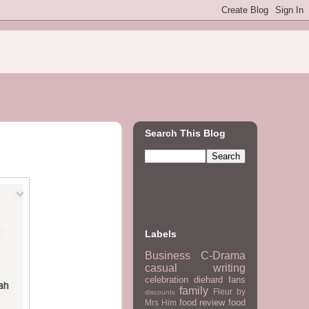
Search This Blog
Labels
Business
C-Drama
casual writing
celebration
diehard fans
family
Fleur by
discounts
food review
food
Mrs Him