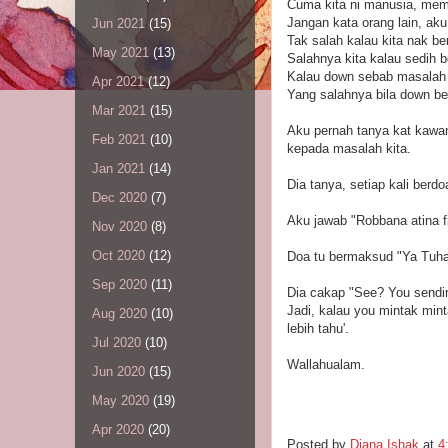
Cuma kita ni manusia, mema
Jangan kata orang lain, ak
Jun 2021
(15)
Tak salah kalau kita nak be
May 2021
(13)
Salahnya kita kalau sedih b
Kalau down sebab masalah 
Apr 2021
(12)
Yang salahnya bila down b
Mar 2021
(15)
Aku pernah tanya kat kawan
Feb 2021
(10)
kepada masalah kita.
Jan 2021
(14)
Dia tanya, setiap kali berd
Dec 2020
(7)
Aku jawab "Robbana atina f
Nov 2020
(8)
Oct 2020
(12)
Doa tu bermaksud "Ya Tuhan 
Sep 2020
(11)
Dia cakap "See? You sendiri
Jadi, kalau you mintak min
Aug 2020
(10)
lebih tahu'.
Jul 2020
(10)
Wallahualam.
Jun 2020
(15)
May 2020
(19)
Apr 2020
(20)
Posted by
Diana Ishak
at
4