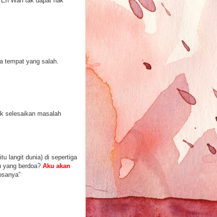
a En Wan tak dapat nak
da tempat yang salah.
ak selesaikan masalah
u langit dunia) di sepertiga
Ku yang berdoa?
Aku akan
osanya”