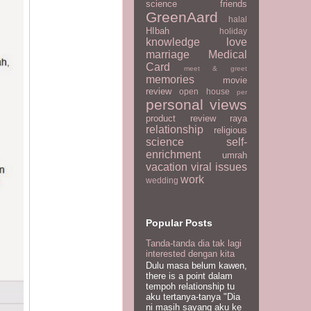
science
friends
GreenAard
halal
HIbah
holiday
knowledge
love
marriage
Medical
Card
meet & greet
memories
movie
review
open house
per
personal views
product review
raya
relationship
religious
science
self-
enrichment
umrah
vacation
viral issues
work
wedding
Popular Posts
Tanda-tanda dia tak lagi
interested dengan kita
Dulu masa belum kawen,
there is a point dalam
tempoh relationship tu
aku tertanya-tanya "Dia
ni masih sayang aku ke