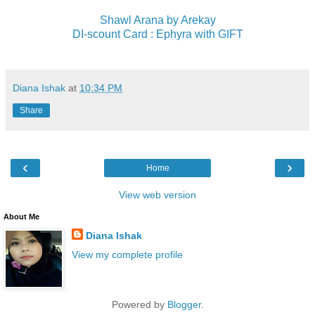
Shawl Arana by Arekay
DI-scount Card : Ephyra with GIFT
Diana Ishak
at
10:34 PM
Share
‹
›
Home
View web version
About Me
Diana Ishak
View my complete profile
Powered by
Blogger
.