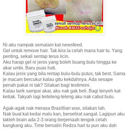
Ni aku nampak semalam kat newsfeed.
Gel untuk remove hair. Tak kira la celah mana hair tu. Yang
penting, sekali sentap terus licin.
Aku harap gel ni jenis yang boleh buang bulu hingga ke
akar umbi. Baru puas hati.
Kalau jenis yang bila rentap bulu-bulu putus, tak best. Sama
je macam bercukur kalau gitu kekdahnya. Ada sesape
penah pakai ni tak? Silakan bagi testimoni.
Kalau tarik sampai akar, aku nak gak beli. Bagi tenyeh kat
ketiak. Takyah lagi terteleng-teleng aku nak cabut bulu.
Agak-agak nak merasa Brazillian wax, silakan lah.
Nak buat kat kedai malu kan, berselirat sangat. Lagipun aku
takleh brain ada 2-3 orang berjemaah tengok celah
kangkang aku. Time bersalin Redza hari tu pun aku dah