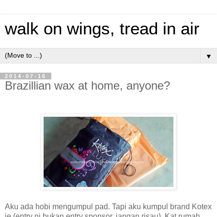
walk on wings, tread in air
▼
2014-07-16
Brazillian wax at home, anyone?
Aku ada hobi mengumpul pad. Tapi aku kumpul brand Kotex
je (entry ni bukan entry sponsor, jangan risau). Kat rumah