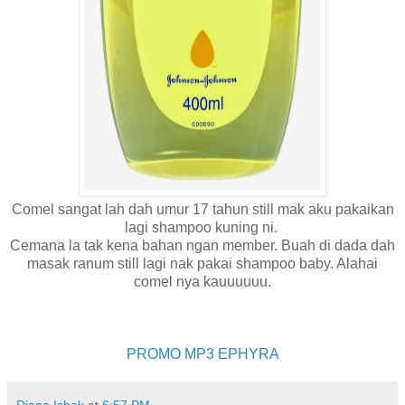
Comel sangat lah dah umur 17 tahun still mak aku pakaikan
lagi shampoo kuning ni.
Cemana la tak kena bahan ngan member. Buah di dada dah
masak ranum still lagi nak pakai shampoo baby. Alahai
comel nya kauuuuuu.
PROMO MP3 EPHYRA
Diana Ishak
at
6:57 PM