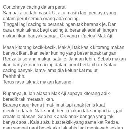
Contohnya cacing dalam perut.
Sampai aku dah masuk U, aku masih lagi percaya yang
dalam perut semua orang ada cacing.
Tinggal lagi cacing tu beranak ngan tak beranak je. Dan
cara untuk taknak bagi cacing tu beranak adelah jangan
makan ikan banyak sangat. Ok yang ni 'petua' Mak Aji.
Masa kitorang kecik-kecik, Mak Aji tak kasik kitorang makan
banyak ikan. Ikan selar kuning yang besar tapak tangan
Redza tu sorang makan satu je. Jangan lebih. Sebab makan
ikan banyak nanti cacing dalam perut bertambah. Kalau
cacing banyak, lama-lama dia keluar kat mulut.
Pehhhhhh.
Terus rasa taknak makan lansung!
Rupanya, tu lah alasan Mak Aji supaya kitorang adik-
beradik tak meratah ikan.
Barang dapur kena jimat-jimat tapi anak jenis kuat
mentekedarah. Nak suruh benti makan tak sampai hati, jadi
create la alasan. Seb baik anak-anak bangsa yang tak
banyak soal. Kalau aku buat tektik yang sama kat Redza,
mau sampai pagi besok aku tak abis lagi menjawab soklan