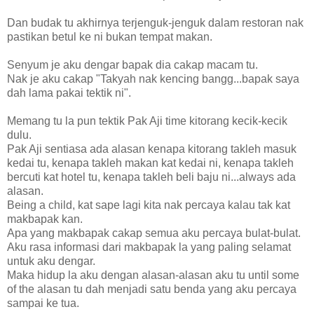
Dan budak tu akhirnya terjenguk-jenguk dalam restoran nak
pastikan betul ke ni bukan tempat makan.
Senyum je aku dengar bapak dia cakap macam tu.
Nak je aku cakap "Takyah nak kencing bangg...bapak saya
dah lama pakai tektik ni".
Memang tu la pun tektik Pak Aji time kitorang kecik-kecik
dulu.
Pak Aji sentiasa ada alasan kenapa kitorang takleh masuk
kedai tu, kenapa takleh makan kat kedai ni, kenapa takleh
bercuti kat hotel tu, kenapa takleh beli baju ni...always ada
alasan.
Being a child, kat sape lagi kita nak percaya kalau tak kat
makbapak kan.
Apa yang makbapak cakap semua aku percaya bulat-bulat.
Aku rasa informasi dari makbapak la yang paling selamat
untuk aku dengar.
Maka hidup la aku dengan alasan-alasan aku tu until some
of the alasan tu dah menjadi satu benda yang aku percaya
sampai ke tua.