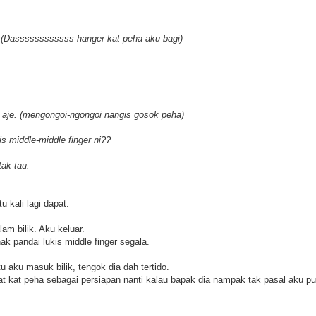
! (Dassssssssssss hanger kat peha aku bagi)
kis aje. (mengongoi-ngongoi nangis gosok peha)
s middle-middle finger ni??
tak tau.
kali lagi dapat.
am bilik. Aku keluar.
 pandai lukis middle finger segala.
 aku masuk bilik, tengok dia dah tertido.
 kat peha sebagai persiapan nanti kalau bapak dia nampak tak pasal aku p