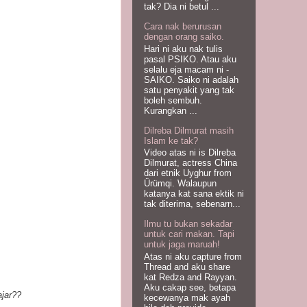
tak? Dia ni betul ...
Cara nak berurusan
dengan orang saiko.
Hari ni aku nak tulis
pasal PSIKO. Atau aku
selalu eja macam ni -
SAIKO. Saiko ni adalah
satu penyakit yang tak
boleh sembuh.
Kurangkan ...
Dilreba Dilmurat masih
Islam ke tak?
Video atas ni is Dilreba
Dilmurat, actress China
dari etnik Uyghur from
Ürümqi. Walaupun
katanya kat sana ektik ni
tak diterima, sebenarn...
Ilmu tu bukan sekadar
untuk cari makan. Tapi
untuk jaga maruah!
Atas ni aku capture from
Thread and aku share
kat Redza and Rayyan.
Aku cakap see, betapa
ajar??
kecewanya mak ayah