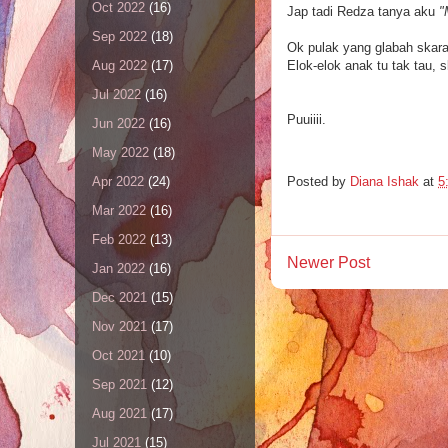
Oct 2022
(16)
Jap tadi Redza tanya aku
"M
Sep 2022
(18)
Ok pulak yang glabah skar
Elok-elok anak tu tak tau, 
Aug 2022
(17)
Jul 2022
(16)
Puuiiii.
Jun 2022
(16)
May 2022
(18)
Apr 2022
(24)
Posted by
Diana Ishak
at
5
Mar 2022
(16)
Feb 2022
(13)
Newer Post
Jan 2022
(16)
Dec 2021
(15)
Nov 2021
(17)
Oct 2021
(10)
Sep 2021
(12)
Aug 2021
(17)
Jul 2021
(15)