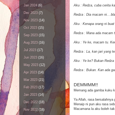
Aku : Redza, cuba cerita k
Jan 2024
(6)
Dec 2023
(7)
Redza : Dia macam ni....bla 
Nov 2023
(14)
Aku : Kenapa orang ni buat
Oct 2023
(15)
Redza : Mana ada macam tu.
Sep 2023
(15)
Aku : Ye ke, macam tu. Kena
Aug 2023
(16)
Jul 2023
(17)
Redza : La, kan jari yang 
Jun 2023
(16)
Aku : Ye ke? Bukan Redza lu
May 2023
(12)
Redza : Bukan. Kan ada gam
Apr 2023
(14)
Mar 2023
(21)
DEMMMM!!
Feb 2023
(17)
Memang ada gamba kuku kat
Jan 2023
(14)
Ya Allah, rasa bersalahnya 
Dec 2022
(18)
Menaip ni pun aku rasa seba
Macamana la aku boleh tak
Nov 2022
(18)