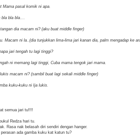
at Mama pasal komik ni apa.
bla bla bla....
 tangan dia macam ni? (aku buat middle finger)
 Macam ni la..(dia tunjukkan lima-lima jari kanan dia, palm mengadap ke ara
pa jari tengah tu lagi tinggi?
tengah ni memang lagi tinggi, Cuba mama tengok jari mama.
kis macam ni? (sambil buat lagi sekali middle finger)
ba kuku-kuku ni Ija lukis.
 semua jari tu!!!!
pukul Redza hari tu.
k. Rasa nak belasah diri sendiri dengan hanger.
 perasan ada gamba kuku kat katun tu?