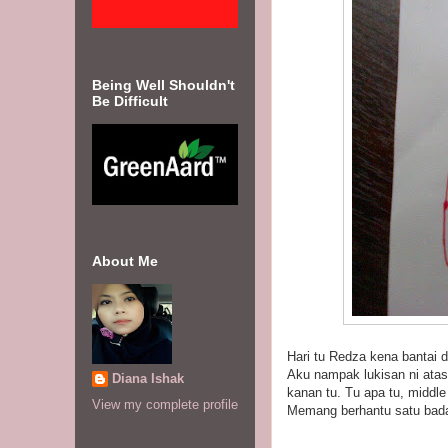
Being Well Shouldn't
Be Difficult
About Me
Hari tu Redza kena bantai 
Aku nampak lukisan ni ata
Diana Ishak
kanan tu. Tu apa tu, middl
View my complete profile
Memang berhantu satu bad