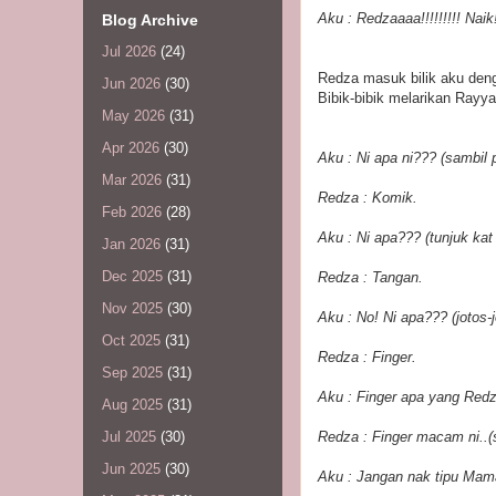
Aku : Redzaaaa!!!!!!!!! Naik
Blog Archive
Jul 2026
(24)
Redza masuk bilik aku den
Jun 2026
(30)
Bibik-bibik melarikan Rayy
May 2026
(31)
Apr 2026
(30)
Aku : Ni apa ni??? (sambil 
Mar 2026
(31)
Redza : Komik.
Feb 2026
(28)
Aku : Ni apa??? (tunjuk kat
Jan 2026
(31)
Dec 2025
(31)
Redza : Tangan.
Nov 2025
(30)
Aku : No! Ni apa??? (jotos-j
Oct 2025
(31)
Redza : Finger.
Sep 2025
(31)
Aku : Finger apa yang Redz
Aug 2025
(31)
Redza : Finger macam ni..
Jul 2025
(30)
Jun 2025
(30)
Aku : Jangan nak tipu Mama