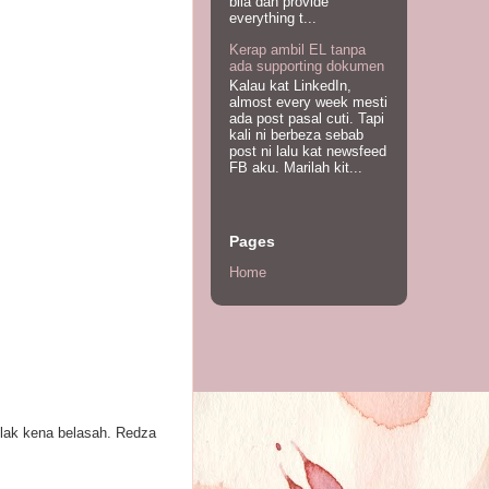
bila dah provide
everything t...
Kerap ambil EL tanpa
ada supporting dokumen
Kalau kat LinkedIn,
almost every week mesti
ada post pasal cuti. Tapi
kali ni berbeza sebab
post ni lalu kat newsfeed
FB aku. Marilah kit...
Pages
Home
ulak kena belasah. Redza