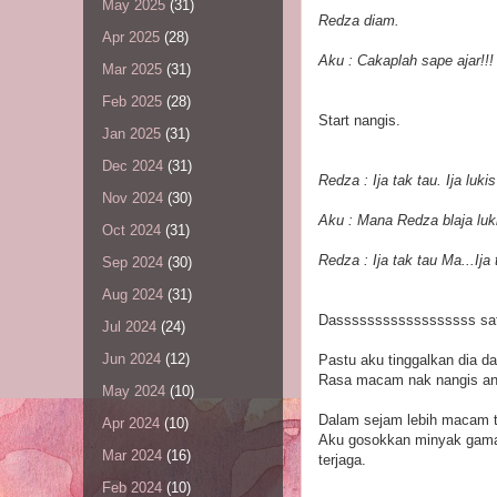
May 2025
(31)
Redza diam.
Apr 2025
(28)
Aku : Cakaplah sape ajar!!
Mar 2025
(31)
Feb 2025
(28)
Start nangis.
Jan 2025
(31)
Dec 2024
(31)
Redza : Ija tak tau. Ija lu
Nov 2024
(30)
Aku : Mana Redza blaja luki
Oct 2024
(31)
Redza : Ija tak tau Ma...Ija 
Sep 2024
(30)
Aug 2024
(31)
Dassssssssssssssssss satu 
Jul 2024
(24)
Jun 2024
(12)
Pastu aku tinggalkan dia dal
Rasa macam nak nangis anak
May 2024
(10)
Dalam sejam lebih macam tu
Apr 2024
(10)
Aku gosokkan minyak gamat
Mar 2024
(16)
terjaga.
Feb 2024
(10)