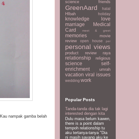
science
friends
GreenAard
halal
HIbah
holiday
knowledge
love
marriage
Medical
Card
meet & greet
memories
movie
review
open house
per
personal views
product review
raya
relationship
religious
science
self-
enrichment
umrah
vacation
viral issues
work
wedding
Popular Posts
Tanda-tanda dia tak lagi
interested dengan kita
n. Kau nampak gamba belah
Dulu masa belum kawen,
there is a point dalam
tempoh relationship tu
aku tertanya-tanya "Dia
ni masih sayang aku ke