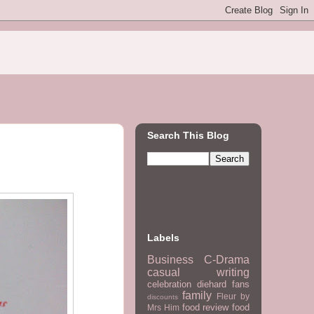
Search This Blog
Labels
Business
C-Drama
casual writing
celebration
diehard fans
family
Fleur by
discounts
food review
food
Mrs Him