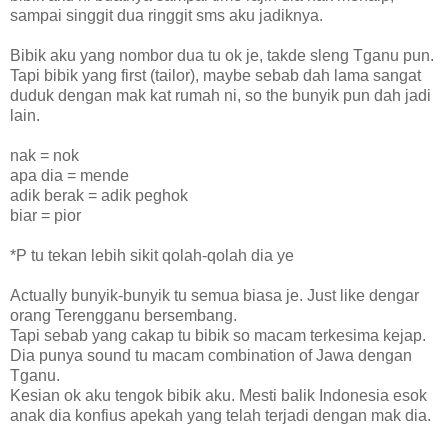
sampai singgit dua ringgit sms aku jadiknya.
Bibik aku yang nombor dua tu ok je, takde sleng Tganu pun.
Tapi bibik yang first (tailor), maybe sebab dah lama sangat
duduk dengan mak kat rumah ni, so the bunyik pun dah jadi
lain.
nak = nok
apa dia = mende
adik berak = adik peghok
biar = pior
*P tu tekan lebih sikit qolah-qolah dia ye
Actually bunyik-bunyik tu semua biasa je. Just like dengar
orang Terengganu bersembang.
Tapi sebab yang cakap tu bibik so macam terkesima kejap.
Dia punya sound tu macam combination of Jawa dengan
Tganu.
Kesian ok aku tengok bibik aku. Mesti balik Indonesia esok
anak dia konfius apekah yang telah terjadi dengan mak dia.