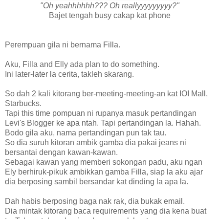
"Oh yeahhhhhh??? Oh reallyyyyyyyyy?"
Bajet tengah busy cakap kat phone
Perempuan gila ni bernama Filla.
Aku, Filla and Elly ada plan to do something.
Ini later-later la cerita, takleh skarang.
So dah 2 kali kitorang ber-meeting-meeting-an kat IOI Mall,
Starbucks.
Tapi this time pompuan ni rupanya masuk pertandingan
Levi's Blogger ke apa ntah. Tapi pertandingan la. Hahah.
Bodo gila aku, nama pertandingan pun tak tau.
So dia suruh kitoran ambik gamba dia pakai jeans ni
bersantai dengan kawan-kawan.
Sebagai kawan yang memberi sokongan padu, aku ngan
Ely berhiruk-pikuk ambikkan gamba Filla, siap la aku ajar
dia berposing sambil bersandar kat dinding la apa la.
Dah habis berposing baga nak rak, dia bukak email.
Dia mintak kitorang baca requirements yang dia kena buat