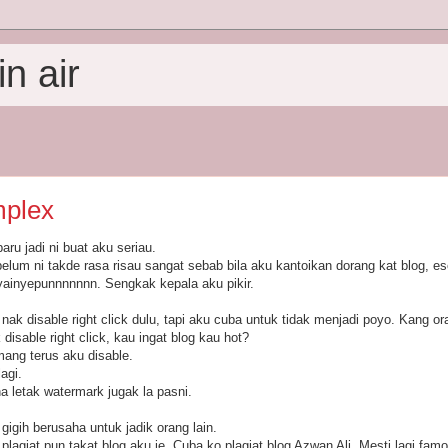
n air
mplex
aru jadi ni buat aku seriau.
elum ni takde rasa risau sangat sebab bila aku kantoikan dorang kat blog, e
oyainyepunnnnnnn. Sengkak kepala aku pikir.
 nak disable right click dulu, tapi aku cuba untuk tidak menjadi poyo. Kang or
disable right click, kau ingat blog kau hot?
emang terus aku disable.
agi.
a letak watermark jugak la pasni.
igih berusaha untuk jadik orang lain.
 plagiat pun takat blog aku je. Cuba ko plagiat blog Azwan Ali. Mesti lagi fam