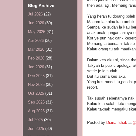
Blog Archive
then ada lagi. Memang ramai
Jul 2026
(22)
Yang heran tu dorang boleh
Macam la kalau kau ambik p
Jun 2026
(30)
Sampai ke sudah la kau ber
May 2026
(31)
anak-anak, jangan aniaya o
Kot ye pun nak carik kesero
Apr 2026
(30)
Memang la benda ni tak se-b
Kalau orang tu tak maafka
Mar 2026
(31)
Feb 2026
(28)
Dalam kes aku ni, since the
Takyah la public apology, 
Jan 2026
(31)
settle je la sudah.
Dec 2025
(31)
But itu cuma kes aku.
Yang kes model tu,pandai-pa
Nov 2025
(30)
report.
Oct 2025
(31)
Tak susah sebenarnya nak s
Sep 2025
(31)
Kalau kita salah, kita meng
Kalau taknak mengaku skar
Aug 2025
(31)
Jul 2025
(30)
Posted by
Diana Ishak
at
1
Jun 2025
(30)