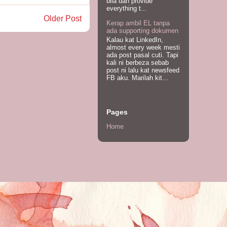
bila dah provide
everything t...
Older Post
Kerap ambil EL tanpa
ada supporting dokumen
Kalau kat LinkedIn,
almost every week mesti
ada post pasal cuti. Tapi
kali ni berbeza sebab
post ni lalu kat newsfeed
FB aku. Marilah kit...
Pages
Home