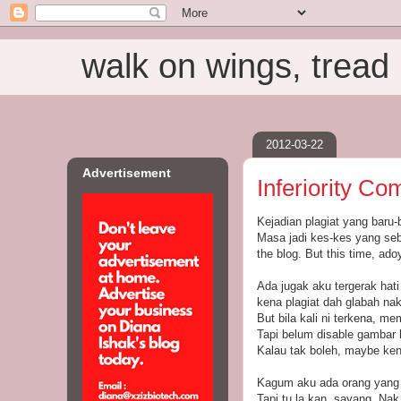
walk on wings, tread i
2012-03-22
Advertisement
Inferiority Co
Kejadian plagiat yang baru-b
Masa jadi kes-kes yang seb
the blog. But this time, ad
Ada jugak aku tergerak hati
kena plagiat dah glabah nak 
But bila kali ni terkena, m
Tapi belum disable gambar l
Kalau tak boleh, maybe ken
Kagum aku ada orang yang g
Tapi tu la kan, sayang. Nak