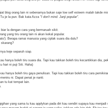
iat blog orang lain ni sebenarnya bukan saje low self esteem malah takde mis
 Tu je la pun. Bak kata Azza
"I don't mind. Janji popular".
 biar la dengan cara yang bermaruah sikit.
ang yang tiru orang lain ni akan kekal popular.
ato'). Berapa ramai manusia yang ciplak suara dia dulu?
 skarang?
rnya keje separuh siap.
u hanya boleh tiru suara dia. Tapi kau takkan boleh tiru kecantikkan dia, peke
 hari ni puji Siti. Haha)
kau hanya boleh tiru gaya penulisan. Tapi kau takkan boleh tiru cara pemikira
-meniru ni. Dapat penat je nanti.
an tu kat tempat lain.
h.
gigihan yang sama tu kau applykan pada diri kau sendiri supaya kau menjadi 
 rasa macam budak ni sorang je yang saiko, takkan ada lain dah. Eh tau tau a