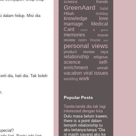
science
friends
GreenAard
halal
HIbah
holiday
i dalam hidup. Misi dia
knowledge
love
marriage
Medical
Card
meet & greet
memories
movie
review
open house
per
personal views
product review
raya
relationship
religious
science
self-
enrichment
umrah
vacation
viral issues
rti dia, hati dia. Tak boleh
work
wedding
n.
Popular Posts
Tanda-tanda dia tak lagi
interested dengan kita
Dulu masa belum kawen,
there is a point dalam
tempoh relationship tu
aku tertanya-tanya "Dia
special?
ni masih sayang aku ke
da lagi. Pastu ada lagi,