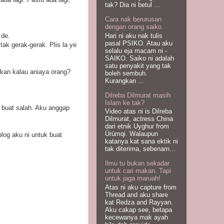
tak? Dia ni betul ...
Cara nak berurusan
dengan orang saiko.
Hari ni aku nak tulis
 de.
pasal PSIKO. Atau aku
ak gerak-gerak. Plis la ye
selalu eja macam ni -
SAIKO. Saiko ni adalah
satu penyakit yang tak
 kan kalau aniaya orang?
boleh sembuh.
Kurangkan ...
Dilreba Dilmurat masih
Islam ke tak?
 buat salah. Aku anggap
Video atas ni is Dilreba
Dilmurat, actress China
dari etnik Uyghur from
Ürümqi. Walaupun
log aku ni untuk buat
katanya kat sana ektik ni
tak diterima, sebenarn...
Ilmu tu bukan sekadar
untuk cari makan. Tapi
untuk jaga maruah!
Atas ni aku capture from
Thread and aku share
kat Redza and Rayyan.
Aku cakap see, betapa
kecewanya mak ayah