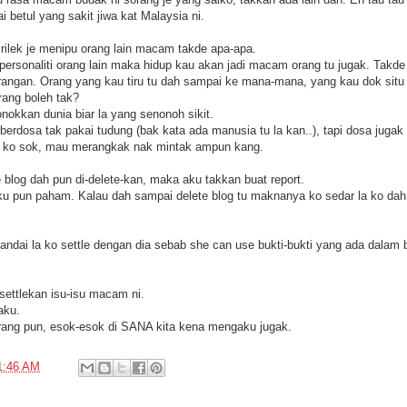
 betul yang sakit jiwa kat Malaysia ni.
 rilek je menipu orang lain macam takde apa-apa.
ersonaliti orang lain maka hidup kau akan jadi macam orang tu jugak. Takde
angan. Orang yang kau tiru tu dah sampai ke mana-mana, yang kau dok situ t
rang boleh tak?
nokkan dunia biar la yang senonoh sikit.
erdosa tak pakai tudung (bak kata ada manusia tu la kan..), tapi dosa jugak
n ko sok, mau merangkak nak mintak ampun kang.
 blog dah pun di-delete-kan, maka aku takkan buat report.
aku pun paham. Kalau dah sampai delete blog tu maknanya ko sedar la ko dah
ndai la ko settle dengan dia sebab she can use bukti-bukti yang ada dalam b
ettlekan isu-isu macam ni.
aku.
ang pun, esok-esok di SANA kita kena mengaku jugak.
1:46 AM