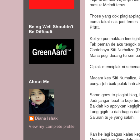
masuk Melodi terus.
Those yang dok plagiat-plag
cuma takat nak jadi femes.
Being Well Shouldn't
Pftttt.
Be Difficult
Kot ye pun nakkan limelight
Tak pernah de aku tengok or
Contohnya Siti Nurhaliza (D
Mana pegi dorang tu semua
Ciplak menciplak ni sebena
Macam kes Siti Nurhaliza, ka
About Me
punya (eh baik pulak hati aku
Same goes to plagiat blog, 
Jadi jangan buat la keje tiru
Baiklah ko applykan kegigih
Tang gigih tu dah bagus da
Saluran tu je yang salah.
Diana Ishak
View my complete profile
Kan ke lagi bagus kalau ke
Masa jadi kes Zara dulu aku