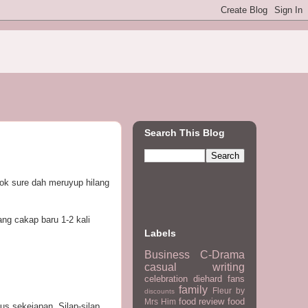
Search This Blog
sok sure dah meruyup hilang
ang cakap baru 1-2 kali
Labels
Business
C-Drama
casual writing
celebration
diehard fans
family
Fleur by
discounts
food review
food
Mrs Him
ous sekejapan. Silap-silap