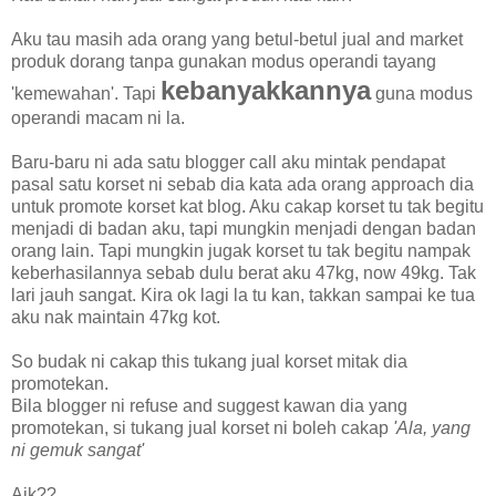
Aku tau masih ada orang yang betul-betul jual and market
produk dorang tanpa gunakan modus operandi tayang
kebanyakkannya
'kemewahan'. Tapi
guna modus
operandi macam ni la.
Baru-baru ni ada satu blogger call aku mintak pendapat
pasal satu korset ni sebab dia kata ada orang approach dia
untuk promote korset kat blog. Aku cakap korset tu tak begitu
menjadi di badan aku, tapi mungkin menjadi dengan badan
orang lain. Tapi mungkin jugak korset tu tak begitu nampak
keberhasilannya sebab dulu berat aku 47kg, now 49kg. Tak
lari jauh sangat. Kira ok lagi la tu kan, takkan sampai ke tua
aku nak maintain 47kg kot.
So budak ni cakap this tukang jual korset mitak dia
promotekan.
Bila blogger ni refuse and suggest kawan dia yang
promotekan, si tukang jual korset ni boleh cakap
'Ala, yang
ni gemuk sangat'
Aik??