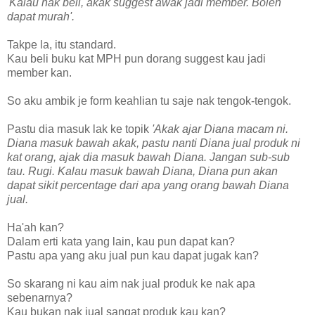
'Kalau nak beli, akak suggest awak jadi member. Boleh
dapat murah'.
Takpe la, itu standard.
Kau beli buku kat MPH pun dorang suggest kau jadi
member kan.
So aku ambik je form keahlian tu saje nak tengok-tengok.
Pastu dia masuk lak ke topik
'Akak ajar Diana macam ni.
Diana masuk bawah akak, pastu nanti Diana jual produk ni
kat orang, ajak dia masuk bawah Diana. Jangan sub-sub
tau. Rugi. Kalau masuk bawah Diana, Diana pun akan
dapat sikit percentage dari apa yang orang bawah Diana
jual.
Ha'ah kan?
Dalam erti kata yang lain, kau pun dapat kan?
Pastu apa yang aku jual pun kau dapat jugak kan?
So skarang ni kau aim nak jual produk ke nak apa
sebenarnya?
Kau bukan nak jual sangat produk kau kan?