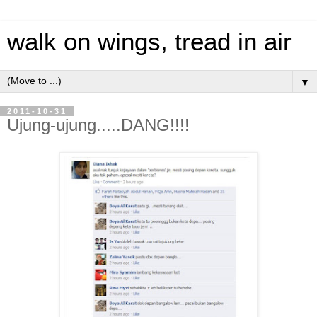
walk on wings, tread in air
▼
2011-10-31
Ujung-ujung.....DANG!!!!