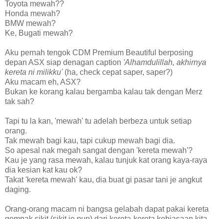
Toyota mewah??
Honda mewah?
BMW mewah?
Ke, Bugati mewah?
Aku pernah tengok CDM Premium Beautiful berposing
depan ASX siap denagan caption
'Alhamdulillah, akhirnya
kereta ni milikku'
(ha, check cepat saper, saper?)
Aku macam eh, ASX?
Bukan ke korang kalau bergamba kalau tak dengan Merz
tak sah?
Tapi tu la kan, 'mewah' tu adelah berbeza untuk setiap
orang.
Tak mewah bagi kau, tapi cukup mewah bagi dia.
So apesal nak megah sangat dengan 'kereta mewah'?
Kau je yang rasa mewah, kalau tunjuk kat orang kaya-raya
dia kesian kat kau ok?
Takat 'kereta mewah' kau, dia buat gi pasar tani je angkut
daging.
Orang-orang macam ni bangsa gelabah dapat pakai kereta
gempak sikit (sikit je pun) dari kereta-kereta kebiasaan kita,