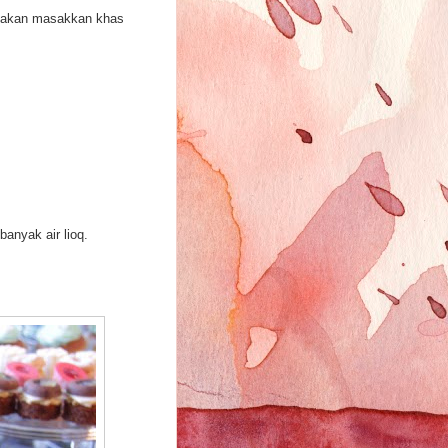
ia akan masakkan khas
anyak air lioq.