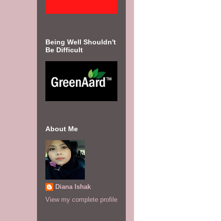
Being Well Shouldn't
Be Difficult
About Me
Diana Ishak
View my complete profile