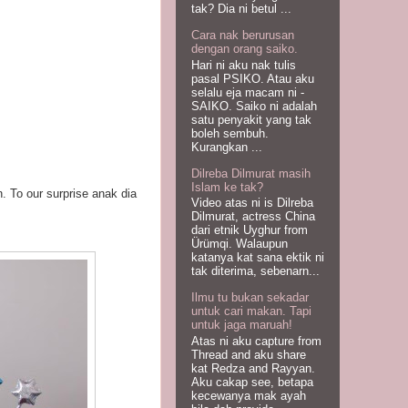
tak? Dia ni betul ...
Cara nak berurusan
dengan orang saiko.
Hari ni aku nak tulis
pasal PSIKO. Atau aku
selalu eja macam ni -
SAIKO. Saiko ni adalah
satu penyakit yang tak
boleh sembuh.
Kurangkan ...
Dilreba Dilmurat masih
Islam ke tak?
. To our surprise anak dia
Video atas ni is Dilreba
Dilmurat, actress China
dari etnik Uyghur from
Ürümqi. Walaupun
katanya kat sana ektik ni
tak diterima, sebenarn...
Ilmu tu bukan sekadar
untuk cari makan. Tapi
untuk jaga maruah!
Atas ni aku capture from
Thread and aku share
kat Redza and Rayyan.
Aku cakap see, betapa
kecewanya mak ayah