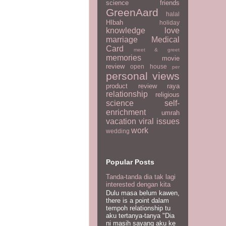
science
friends
GreenAard
halal
HIbah
holiday
knowledge
love
marriage
Medical
Card
meet & greet
memories
movie
review
open house
per
personal views
product review
raya
relationship
religious
science
self-
enrichment
umrah
vacation
viral issues
work
wedding
Popular Posts
Tanda-tanda dia tak lagi
interested dengan kita
Dulu masa belum kawen,
there is a point dalam
tempoh relationship tu
aku tertanya-tanya "Dia
ni masih sayang aku ke