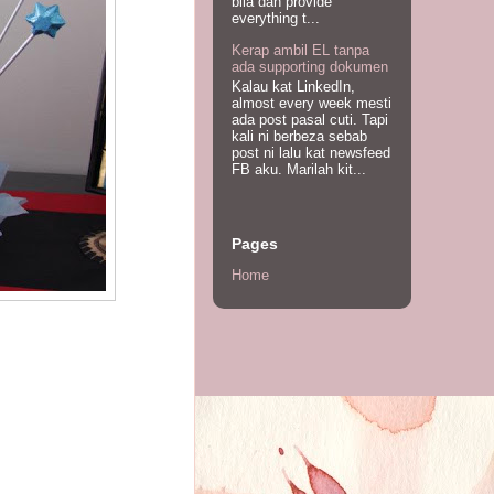
bila dah provide
everything t...
Kerap ambil EL tanpa
ada supporting dokumen
Kalau kat LinkedIn,
almost every week mesti
ada post pasal cuti. Tapi
kali ni berbeza sebab
post ni lalu kat newsfeed
FB aku. Marilah kit...
Pages
Home
.