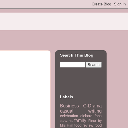
Search This Blog
Labels
Business
C-Drama
casual writing
celebration
diehard fans
family
Fleur by
discounts
food review
food
Mrs Him