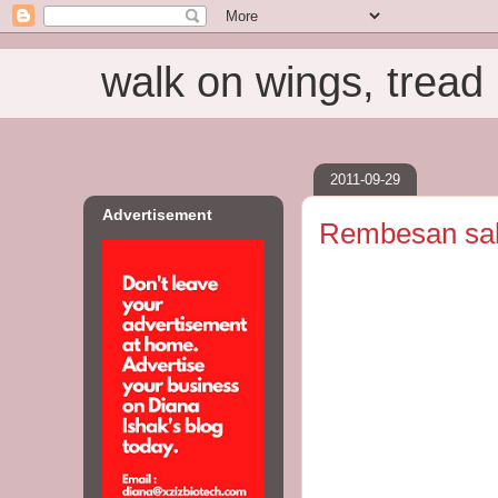
walk on wings, tread i
2011-09-29
Advertisement
Rembesan sali