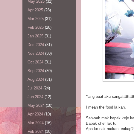
May 2025
(31)
Apr 2025
(28)
Mar 2025
(31)
Feb 2025
(28)
Jan 2025
(31)
Dec 2024
(31)
Nov 2024
(30)
Oct 2024
(31)
Sep 2024
(30)
Aug 2024
(31)
Jul 2024
(24)
Yang buat aku sangattttttttt
Jun 2024
(12)
May 2024
(10)
I mean the food la kan.
Apr 2024
(10)
Sah-sah mak bapak keje kat
Mar 2024
(16)
Bapak chef lak tu.
Apa ko nak makan, cakap?
Feb 2024
(10)