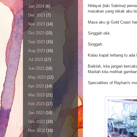
Hidayat (laki Sabrina) per
Jan 2024
(6)
masakan yang tekak aku bo
Dec 2023
(7)
Masa aku gi Gold Coast hari
Nov 2023
(14)
Oct 2023
(15)
Singgah okk.
Sep 2023
(15)
Singgah.
Aug 2023
(16)
Kalau kapal terbang tu ada 
Jul 2023
(17)
Baiklah, kita jangan bercaka
Jun 2023
(16)
Marilah kita melihat gambar
May 2023
(12)
Specialities of Rayhan's mot
Apr 2023
(14)
Mar 2023
(21)
Feb 2023
(17)
Jan 2023
(14)
Dec 2022
(18)
Nov 2022
(18)