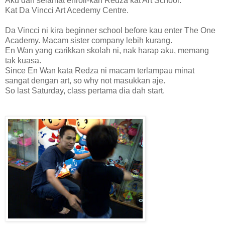
Aku dah selamat enroll-kan Redza kat Art School.
Kat Da Vincci Art Acedemy Centre.
Da Vincci ni kira beginner school before kau enter The One
Academy. Macam sister company lebih kurang.
En Wan yang carikkan skolah ni, nak harap aku, memang
tak kuasa.
Since En Wan kata Redza ni macam terlampau minat
sangat dengan art, so why not masukkan aje.
So last Saturday, class pertama dia dah start.