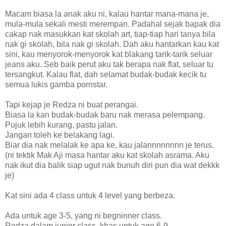
Macam biasa la anak aku ni, kalau hantar mana-mana je,
mula-mula sekali mesti merempan. Padahal sejak bapak dia
cakap nak masukkan kat skolah art, tiap-tiap hari tanya bila
nak gi skolah, bila nak gi skolah. Dah aku hantarkan kau kat
sini, kau menyorok-menyorok kat blakang tarik-tarik seluar
jeans aku. Seb baik perut aku tak berapa nak flat, seluar tu
tersangkut. Kalau flat, dah selamat budak-budak kecik tu
semua lukis gamba pornstar.
Tapi kejap je Redza ni buat perangai.
Biasa la kan budak-budak baru nak merasa pelempang.
Pujuk lebih kurang, pastu jalan.
Jangan toleh ke belakang lagi.
Biar dia nak melalak ke apa ke, kau jalannnnnnnn je terus.
(ni tektik Mak Aji masa hantar aku kat skolah asrama. Aku
nak ikut dia balik siap ugut nak bunuh diri pun dia wat dekkk
je)
Kat sini ada 4 class untuk 4 level yang berbeza.
Ada untuk age 3-5, yang ni begninner class.
Redza dalam junior class, khas untuk age 6-9.