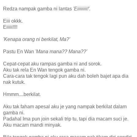
Redza nampak gamba ni lantas
'Eiiiiiiii!'.
Eiii okkk.
Eiiiii!!!!
'Kenapa orang ni berkilat, Ma?'
Pastu En Wan
'Mana mana?? Mana??'
Cepat-cepat aku rampas gamba ni and sorok.
Aku tak rela En Wan tengok gamba ni.
Cara-cara tak tengok lagi pun aku dah boleh bajet apa dia
nak kutuk.
Hmmm....berkilat.
Aku tak faham apesal aku je yang nampak berkilat dalam
gamba ni.
Padahal Ima pun join sekali trip tu, tapi dia macam suci je.
Aku macam mandi minyak.