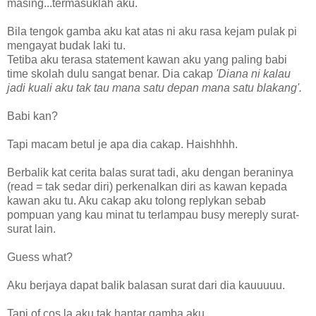
masing...termasuklah aku.
Bila tengok gamba aku kat atas ni aku rasa kejam pulak pi
mengayat budak laki tu.
Tetiba aku terasa statement kawan aku yang paling babi
time skolah dulu sangat benar. Dia cakap
'Diana ni kalau
jadi kuali aku tak tau mana satu depan mana satu blakang'.
Babi kan?
Tapi macam betul je apa dia cakap. Haishhhh.
Berbalik kat cerita balas surat tadi, aku dengan beraninya
(read = tak sedar diri) perkenalkan diri as kawan kepada
kawan aku tu. Aku cakap aku tolong replykan sebab
pompuan yang kau minat tu terlampau busy mereply surat-
surat lain.
Guess what?
Aku berjaya dapat balik balasan surat dari dia kauuuuu.
Tapi of cos la aku tak hantar gamba aku.