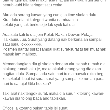
Bila tengok gamba ni aku rasa macam nak tikam diri sendiri
bertubi-tubi bila teringat satu cerita.
Aku ada sorang kawan yang cun gila time skolah dulu.
Kira dulu dia ni kategori wanita dambaan la.
Lelaki yang tak berkote je tak syok kat dia.
Ada satu kali tu dia join Kelab Rakan Dewan Pelajar.
Ha kauuuuuu. Surat yang datang nak berkenalan sampai
satu bakul okkkkkkkkk.
Posmen hantar surat sampai ikat surat-surat tu tak muat nak
masuk lam mailbox.
Memandangkan dia gi skolah dengan aku sebab rumah dia
blakang rumah aku je, maka akulah orang yang dia akan
bagitau dulu. Sampai ada satu hari tu dia bawak extra beg
ke sekolah buat isi surat-surat yang sampai ke rumah pada
hari tu sahaja! Gila hot kan?
Tak larat nak tengok surat, maka dia suruh kitorang kawan-
kawan dia tolong baca and tapiskan.
Of cos la ktorang bukan tapis isi surat.