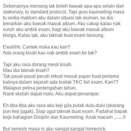
Sebenarnya memang tak boleh bawak apa-apa selain dari
stationary, tu standard protocol. Tapi guru kaunseling masa
tu sedia maklum aku dalam situasi tak siuman, so dia
benarkan aku bawak masuk album. Aku cakap kalau nak
suruh aku ambik exam, bagi aku bawak masuk album
klorga. Kalau tak, aku taknak buat exam lansung.
Ewahhh. Cantek muka kau kan?
Ada orang kisah kau nak ambik exam ke tak?
Tapi aku rasa dorang mesti kisah.
Mau dia taknak kisah?
Tak pasal-pasal pecah rekod masuk paper buat pertama
kalinya dalam sejarah ada budak TKC fail exam. Kan??
Walapun peksa pertengahan tahun.
Nanti skolah dapat malu. Aku dapat penampar.
Eh tiba-tiba aku rasa aku keji gila pulak dulu-dulu (skarang
pun keji jugak). Siap ugut taknak buat exam. Padahal bapak
keje bahagian Disiplin dan Kaunseling. Anak macam ........!!
But seriesly masa ni aku sangat-sangat homesick.