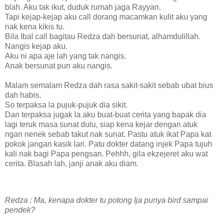
blah. Aku tak ikut, duduk rumah jaga Rayyan.
Tapi kejap-kejap aku call dorang macamkan kulit aku yang
nak kena kikis tu.
Bila Ibal call bagitau Redza dah bersunat, alhamdulillah.
Nangis kejap aku.
Aku ni apa aje lah yang tak nangis.
Anak bersunat pun aku nangis.
Malam semalam Redza dah rasa sakit-sakit sebab ubat bius
dah habis.
So terpaksa la pujuk-pujuk dia sikit.
Dan terpaksa jugak la aku buat-buat cerita yang bapak dia
lagi teruk masa sunat dulu, siap kena kejar dengan atuk
ngan nenek sebab takut nak sunat. Pastu atuk ikat Papa kat
pokok jangan kasik lari. Patu dokter datang injek Papa tujuh
kali nak bagi Papa pengsan. Pehhh, gila ekzejeret aku wat
cerita. Blasah lah, janji anak aku diam.
Redza : Ma, kenapa dokter tu potong Ija punya bird sampai
pendek?