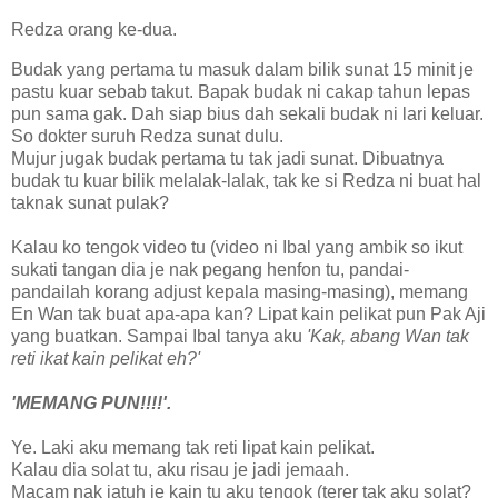
Redza orang ke-dua.
Budak yang pertama tu masuk dalam bilik sunat 15 minit je
pastu kuar sebab takut. Bapak budak ni cakap tahun lepas
pun sama gak. Dah siap bius dah sekali budak ni lari keluar.
So dokter suruh Redza sunat dulu.
Mujur jugak budak pertama tu tak jadi sunat. Dibuatnya
budak tu kuar bilik melalak-lalak, tak ke si Redza ni buat hal
taknak sunat pulak?
Kalau ko tengok video tu (video ni Ibal yang ambik so ikut
sukati tangan dia je nak pegang henfon tu, pandai-
pandailah korang adjust kepala masing-masing), memang
En Wan tak buat apa-apa kan? Lipat kain pelikat pun Pak Aji
yang buatkan. Sampai Ibal tanya aku
'Kak, abang Wan tak
reti ikat kain pelikat eh?'
'MEMANG PUN!!!!'.
Ye. Laki aku memang tak reti lipat kain pelikat.
Kalau dia solat tu, aku risau je jadi jemaah.
Macam nak jatuh je kain tu aku tengok (terer tak aku solat?