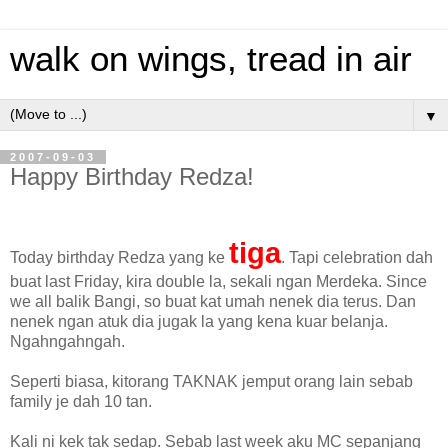
walk on wings, tread in air
▼
2007-09-03
Happy Birthday Redza!
tiga
Today birthday Redza yang ke
. Tapi celebration dah
buat last Friday, kira double la, sekali ngan Merdeka. Since
we all balik Bangi, so buat kat umah nenek dia terus. Dan
nenek ngan atuk dia jugak la yang kena kuar belanja.
Ngahngahngah.
Seperti biasa, kitorang TAKNAK jemput orang lain sebab
family je dah 10 tan.
Kali ni kek tak sedap. Sebab last week aku MC sepanjang