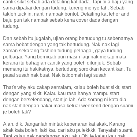
cantik sikit sebab ada detailing kat dada. Tapi bila baju yang
sama dipakai dengan tudung, kureng menyerlah. Sebab
takleh tuck in, nanti nampak bontot. Detailing kat leher and
baju pun tak nampak sebab kena cover dada dengan
tudung.
Dan sebab itu jugalah, ujian orang bertudung tu sebenarnya
sama hebat dengan yang tak bertudung. Nak-nak lagi
zaman sekarang fashion tudung pelbagai, gaya tudung
pelbagai. Yang berniqab pun masih lagi nak mekap mata,
kerana itu bahagian cantik yang boleh ditunjuk. Sebab
memang itu hakikatnya, bertudung sorokkan kecantikan. Tu
pasal susah nak buat. Nak istiqomah lagi susah.
That's why aku cakap semalam, kalau boleh buat sikit, start
dengan yang sikit. Kalau kau rasa hanya mampu start
dengan berselendang, start je lah. Ada sorang ni kata dia
nak start dengan pakai masa keluar weekend dengan suami
je boleh tak?
Alah, dik. Janganlah mintak kebenaran kat akak. Karang
akak kata boleh, laki kau cari aku pulekkkk. Tanyalah suami.
Tapi kalau nak pandangan aku, aku ON je kalau kau nak