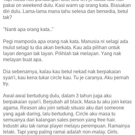
pakai on weekend dulu. Kasi warm up orang kata. Biasakan
diri dulu. Lama-lama mana tahu selesa dan bersedia, betul
tak?
"Nanti apa orang kata.."
Pegi mamposla apa orang nak kata. Manusia ni selagi ada
mulut selagi tu dia akan berkata. Kau ada pilihan untuk
layan dengan tak layan. Pilihlah tak melayan. Yang nak
melayan buat apa.
Dia sebenarnya, kalau kau betul nekad nak berpakaian
syari'i, kau kena tukar circle kau. Tu je caranya. Aku pernah
try.
Awal-awal bertudung dulu, dalam 3 tahun juga aku
berpakaian syari'i. Berjubah all black. Masa tu aku join kelas
agama. Reason aku join sebab situasi aku dari someone
yang agak daring, lalu bertudung. Circle aku masa tu
semuanya dari kalangan sales person yang free hair.
Industri aku tak ramai player melayu perempuan. Ramainya
lelaki. Tapi yang paling ramai adalah non-malay. Girls.