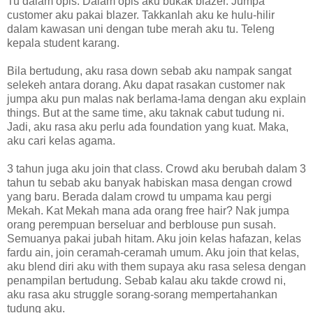
Tu dalam opis. Dalam opis aku bukak blazer. Jumpa
customer aku pakai blazer. Takkanlah aku ke hulu-hilir
dalam kawasan uni dengan tube merah aku tu. Teleng
kepala student karang.
Bila bertudung, aku rasa down sebab aku nampak sangat
selekeh antara dorang. Aku dapat rasakan customer nak
jumpa aku pun malas nak berlama-lama dengan aku explain
things. But at the same time, aku taknak cabut tudung ni.
Jadi, aku rasa aku perlu ada foundation yang kuat. Maka,
aku cari kelas agama.
3 tahun juga aku join that class. Crowd aku berubah dalam 3
tahun tu sebab aku banyak habiskan masa dengan crowd
yang baru. Berada dalam crowd tu umpama kau pergi
Mekah. Kat Mekah mana ada orang free hair? Nak jumpa
orang perempuan berseluar and berblouse pun susah.
Semuanya pakai jubah hitam. Aku join kelas hafazan, kelas
fardu ain, join ceramah-ceramah umum. Aku join that kelas,
aku blend diri aku with them supaya aku rasa selesa dengan
penampilan bertudung. Sebab kalau aku takde crowd ni,
aku rasa aku struggle sorang-sorang mempertahankan
tudung aku.