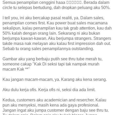
Semua penampilan cenggini haaa 👍🏻👍🏻👍🏻. Berada dalam
circle tu selepas bertudung, dah dropkan peluang aku 50%.
I tell you, ini aku bercakap pasal realiti, ya. Dalam sales,
penampilan comes first. Kau power buat sales macamana
sekalipun, kalau penampilan kau tak grab attention, kau dah
50% kalah dengan orang lain. Sekarang ni aku bukan
berjumpa kawan-kawan. Aku berjumpa strangers. Strangers
takde masa nak melayan aku kalau first impression dah out.
Sebab tu orang sales penampilannya outstanding.
Gambar aku yang berbaju putih see thru tube merah tu,
someone cakap "Kak Di seksi tapi tak nampak murah
macam Kak **"
Kau jangan macam-macam, ya. Karang aku kena serang.
Aku dulu kerja ofis. Kerja ofis ni, seksi dia ada limit.
Kedua, customers aku academician and resercher. Kalau
pun aku menyeksi, masih kena ada gaya profesional.
Jangan ingat aku jumpa customer dengan baju see thru tu.