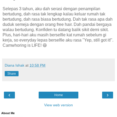
Selepas 3 tahun, aku dah serasi dengan penampilan
bertudung, dah rasa tak lengkap kalau keluar rumah tak
bertudung, dah rasa biasa bertudung. Dah tak rasa apa dah
duduk semeja dengan orang free hair. Dah pandai bergaya
walau bertudung. Konfiden tu datang balik sikit demi sikit.
Plus, hari-hari aku masih berselfie kat rumah sebelum gi
kerja, so everyday lepas berselfie aku rasa "Yep, still got it!".
Camwhoring is LIFE! 😆
Diana Ishak
at
10:58 PM
Share
‹
›
Home
View web version
About Me