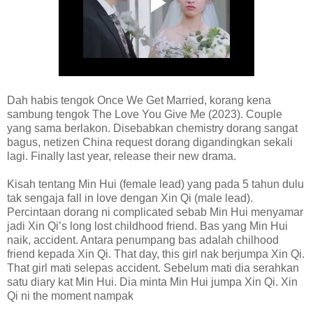
Dah habis tengok Once We Get Married, korang kena
sambung tengok The Love You Give Me (2023). Couple
yang sama berlakon. Disebabkan chemistry dorang sangat
bagus, netizen China request dorang digandingkan sekali
lagi. Finally last year, release their new drama.
Kisah tentang Min Hui (female lead) yang pada 5 tahun dulu
tak sengaja fall in love dengan Xin Qi (male lead).
Percintaan dorang ni complicated sebab Min Hui menyamar
jadi Xin Qi’s long lost childhood friend. Bas yang Min Hui
naik, accident. Antara penumpang bas adalah chilhood
friend kepada Xin Qi. That day, this girl nak berjumpa Xin Qi.
That girl mati selepas accident. Sebelum mati dia serahkan
satu diary kat Min Hui. Dia minta Min Hui jumpa Xin Qi. Xin
Qi ni the moment nampak