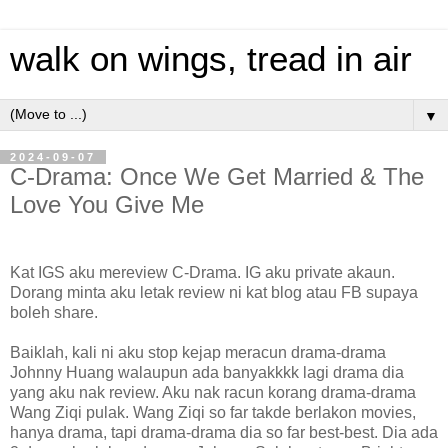
walk on wings, tread in air
▼
2024-09-07
C-Drama: Once We Get Married & The
Love You Give Me
Kat IGS aku mereview C-Drama. IG aku private akaun.
Dorang minta aku letak review ni kat blog atau FB supaya
boleh share.
Baiklah, kali ni aku stop kejap meracun drama-drama
Johnny Huang walaupun ada banyakkkk lagi drama dia
yang aku nak review. Aku nak racun korang drama-drama
Wang Ziqi pulak. Wang Ziqi so far takde berlakon movies,
hanya drama, tapi drama-drama dia so far best-best. Dia ada