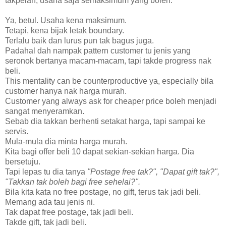
takpelah, usaha saja semaksimum yang boleh.
Ya, betul. Usaha kena maksimum.
Tetapi, kena bijak letak boundary.
Terlalu baik dan lurus pun tak bagus juga.
Padahal dah nampak pattern customer tu jenis yang
seronok bertanya macam-macam, tapi takde progress nak
beli.
This mentality can be counterproductive ya, especially bila
customer hanya nak harga murah.
Customer yang always ask for cheaper price boleh menjadi
sangat menyeramkan.
Sebab dia takkan berhenti setakat harga, tapi sampai ke
servis.
Mula-mula dia minta harga murah.
Kita bagi offer beli 10 dapat sekian-sekian harga. Dia
bersetuju.
Tapi lepas tu dia tanya
"Postage free tak?", "Dapat gift tak?",
"Takkan tak boleh bagi free sehelai?".
Bila kita kata no free postage, no gift, terus tak jadi beli.
Memang ada tau jenis ni.
Tak dapat free postage, tak jadi beli.
Takde gift, tak jadi beli.