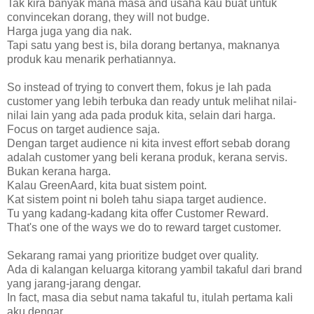
Tak kira banyak mana masa and usaha kau buat untuk
convincekan dorang, they will not budge.
Harga juga yang dia nak.
Tapi satu yang best is, bila dorang bertanya, maknanya
produk kau menarik perhatiannya.
So instead of trying to convert them, fokus je lah pada
customer yang lebih terbuka dan ready untuk melihat nilai-
nilai lain yang ada pada produk kita, selain dari harga.
Focus on target audience saja.
Dengan target audience ni kita invest effort sebab dorang
adalah customer yang beli kerana produk, kerana servis.
Bukan kerana harga.
Kalau GreenAard, kita buat sistem point.
Kat sistem point ni boleh tahu siapa target audience.
Tu yang kadang-kadang kita offer Customer Reward.
That's one of the ways we do to reward target customer.
Sekarang ramai yang prioritize budget over quality.
Ada di kalangan keluarga kitorang yambil takaful dari brand
yang jarang-jarang dengar.
In fact, masa dia sebut nama takaful tu, itulah pertama kali
aku dengar.