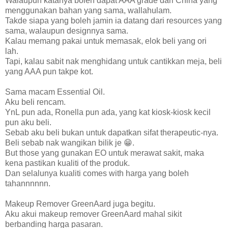
Walaupun katanya boleh dapat AAA grade dari China yang
menggunakan bahan yang sama, wallahulam.
Takde siapa yang boleh jamin ia datang dari resources yang
sama, walaupun designnya sama.
Kalau memang pakai untuk memasak, elok beli yang ori
lah.
Tapi, kalau sabit nak menghidang untuk cantikkan meja, beli
yang AAA pun takpe kot.
Sama macam Essential Oil.
Aku beli rencam.
YnL pun ada, Ronella pun ada, yang kat kiosk-kiosk kecil
pun aku beli.
Sebab aku beli bukan untuk dapatkan sifat therapeutic-nya.
Beli sebab nak wangikan bilik je 😁.
But those yang gunakan EO untuk merawat sakit, maka
kena pastikan kualiti of the produk.
Dan selalunya kualiti comes with harga yang boleh
tahannnnnn.
Makeup Remover GreenAard juga begitu.
Aku akui makeup remover GreenAard mahal sikit
berbanding harga pasaran.