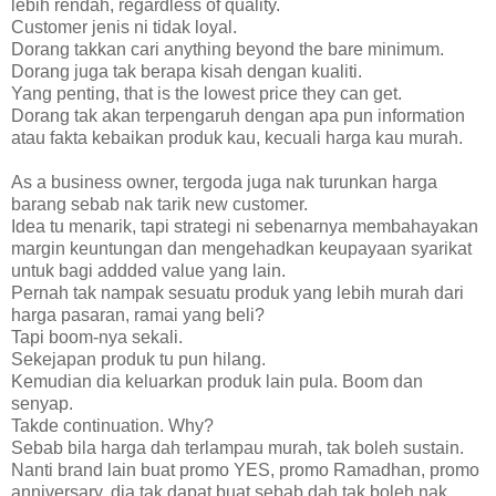
lebih rendah, regardless of quality.
Customer jenis ni tidak loyal.
Dorang takkan cari anything beyond the bare minimum.
Dorang juga tak berapa kisah dengan kualiti.
Yang penting, that is the lowest price they can get.
Dorang tak akan terpengaruh dengan apa pun information
atau fakta kebaikan produk kau, kecuali harga kau murah.
As a business owner, tergoda juga nak turunkan harga
barang sebab nak tarik new customer.
Idea tu menarik, tapi strategi ni sebenarnya membahayakan
margin keuntungan dan mengehadkan keupayaan syarikat
untuk bagi addded value yang lain.
Pernah tak nampak sesuatu produk yang lebih murah dari
harga pasaran, ramai yang beli?
Tapi boom-nya sekali.
Sekejapan produk tu pun hilang.
Kemudian dia keluarkan produk lain pula. Boom dan
senyap.
Takde continuation. Why?
Sebab bila harga dah terlampau murah, tak boleh sustain.
Nanti brand lain buat promo YES, promo Ramadhan, promo
anniversary, dia tak dapat buat sebab dah tak boleh nak