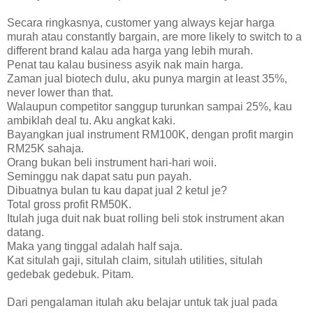
Secara ringkasnya, customer yang always kejar harga
murah atau constantly bargain, are more likely to switch to a
different brand kalau ada harga yang lebih murah.
Penat tau kalau business asyik nak main harga.
Zaman jual biotech dulu, aku punya margin at least 35%,
never lower than that.
Walaupun competitor sanggup turunkan sampai 25%, kau
ambiklah deal tu. Aku angkat kaki.
Bayangkan jual instrument RM100K, dengan profit margin
RM25K sahaja.
Orang bukan beli instrument hari-hari woii.
Seminggu nak dapat satu pun payah.
Dibuatnya bulan tu kau dapat jual 2 ketul je?
Total gross profit RM50K.
Itulah juga duit nak buat rolling beli stok instrument akan
datang.
Maka yang tinggal adalah half saja.
Kat situlah gaji, situlah claim, situlah utilities, situlah
gedebak gedebuk. Pitam.
Dari pengalaman itulah aku belajar untuk tak jual pada