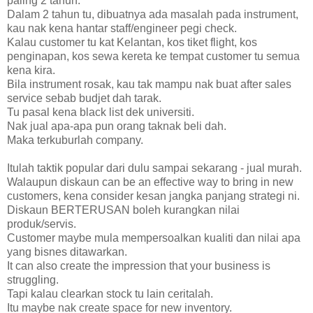
paling 2 tahun.
Dalam 2 tahun tu, dibuatnya ada masalah pada instrument,
kau nak kena hantar staff/engineer pegi check.
Kalau customer tu kat Kelantan, kos tiket flight, kos
penginapan, kos sewa kereta ke tempat customer tu semua
kena kira.
Bila instrument rosak, kau tak mampu nak buat after sales
service sebab budjet dah tarak.
Tu pasal kena black list dek universiti.
Nak jual apa-apa pun orang taknak beli dah.
Maka terkuburlah company.
Itulah taktik popular dari dulu sampai sekarang - jual murah.
Walaupun diskaun can be an effective way to bring in new
customers, kena consider kesan jangka panjang strategi ni.
Diskaun BERTERUSAN boleh kurangkan nilai
produk/servis.
Customer maybe mula mempersoalkan kualiti dan nilai apa
yang bisnes ditawarkan.
It can also create the impression that your business is
struggling.
Tapi kalau clearkan stock tu lain ceritalah.
Itu maybe nak create space for new inventory.