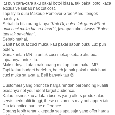
Itu pun cara-cara aku pakai botol biasa, tak pakai botol kaca
exclusive sebab nak cut cost.
Tapi try la dulu Makeup Remover GreenAard, tengok
hasilnya.
Sebab tu bila orang tanya
"Kak Di, boleh tak guna MR ni
untk cuci muka biasa-biasa?"
, jawapan aku always
"Boleh,
tapi tak payahlah".
Sebab mahal.
Sabit nak buat cuci muka, kau pakai sabun buku Lux pun
boleh.
Gunakanlah MR tu untuk cuci mekap sebab aku buat
tujuannya untuk itu.
Maksudnya, kalau nak buang mekap, baru pakai MR.
Tapi kalau budget berlebih, boleh je nak pakai untuk buat
cuci muka saja-saja. Beli banyak tau 😆.
Customers yang prioritize harga rendah berbanding kualiti
biasanya not your ideal target audience.
Kalau bisnes kau adalah bisnes yang offers produk atau
servis berkualiti tinggi, these customers may not appreciate.
Dia tak notice pun the difference.
Dorang lebih tertarik kepada sesiapa saja yang offer harga