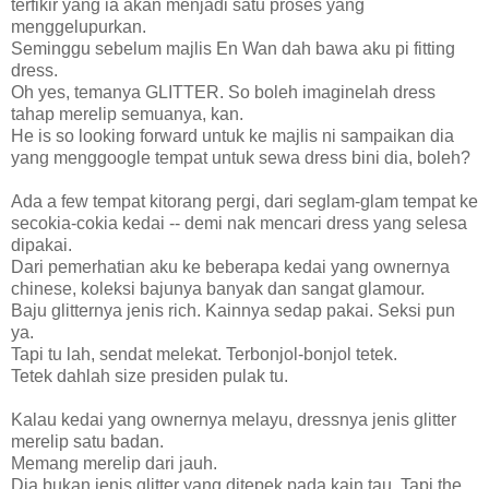
terfikir yang ia akan menjadi satu proses yang
menggelupurkan.
Seminggu sebelum majlis En Wan dah bawa aku pi fitting
dress.
Oh yes, temanya GLITTER. So boleh imaginelah dress
tahap merelip semuanya, kan.
He is so looking forward untuk ke majlis ni sampaikan dia
yang menggoogle tempat untuk sewa dress bini dia, boleh?
Ada a few tempat kitorang pergi, dari seglam-glam tempat ke
secokia-cokia kedai -- demi nak mencari dress yang selesa
dipakai.
Dari pemerhatian aku ke beberapa kedai yang ownernya
chinese, koleksi bajunya banyak dan sangat glamour.
Baju glitternya jenis rich. Kainnya sedap pakai. Seksi pun
ya.
Tapi tu lah, sendat melekat. Terbonjol-bonjol tetek.
Tetek dahlah size presiden pulak tu.
Kalau kedai yang ownernya melayu, dressnya jenis glitter
merelip satu badan.
Memang merelip dari jauh.
Dia bukan jenis glitter yang ditepek pada kain tau. Tapi the