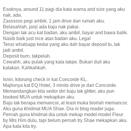
Esoknya, around 11 pagi dia kata warna and size yang aku
nak, ada.
Zassssss pegi ambik. 1 jam drive dari rumah aku.
Belasahlah, janji ada baju nak pakai.
Dengan tak acu kat badan, aku ambil, bayar and bawa balik.
Nasib baik just nice atas badan aku. Lega!
Terus whatsapp kedai yang aku dah bayar deposit tu, tak
jadi ambil.
Deposit burn, takpelah.
Cewahh, aku pulak yang kata takpe. Bukan duit aku
katakan. Kahkahkah.
Isnin, kitorang check in kat Concorde KL.
Majlisnya kat EQ Hotel, 3 minits drive je dari Concorde.
Memandangkan kita sedor diri baju tak glitter, aku pun
booked MUA untuk mekapkan aku.
Baju tak berapa memancor, at least muka biorlah memancor.
Aku guna khidmat MUA Shae. Dia ni blog reader juga.
Pernah guna khidmat dia untuk mekap model-model Fleur
by Mrs Him dulu, tapi belum pernah try Shae mekapkan aku.
Apa kata kita try.