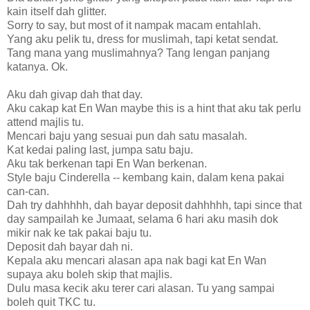
kain itself dah glitter.
Sorry to say, but most of it nampak macam entahlah.
Yang aku pelik tu, dress for muslimah, tapi ketat sendat.
Tang mana yang muslimahnya? Tang lengan panjang
katanya. Ok.
Aku dah givap dah that day.
Aku cakap kat En Wan maybe this is a hint that aku tak perlu
attend majlis tu.
Mencari baju yang sesuai pun dah satu masalah.
Kat kedai paling last, jumpa satu baju.
Aku tak berkenan tapi En Wan berkenan.
Style baju Cinderella -- kembang kain, dalam kena pakai
can-can.
Dah try dahhhhh, dah bayar deposit dahhhhh, tapi since that
day sampailah ke Jumaat, selama 6 hari aku masih dok
mikir nak ke tak pakai baju tu.
Deposit dah bayar dah ni.
Kepala aku mencari alasan apa nak bagi kat En Wan
supaya aku boleh skip that majlis.
Dulu masa kecik aku terer cari alasan. Tu yang sampai
boleh quit TKC tu.