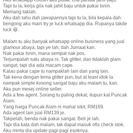
Tapi tu la, kerja gila nak jahit baju untuk pakai Isnin.
Memang taklah.
Aku dah tahu dah jawapannya tapi tu la, bila kepala dah
bengong aku main try je luck whatsapp dia. Rupanya takde
luck 😆.
Malam tu aku banyak whatsapp online business yang jual
glamour abaya, tapi ye lah, dah Jumaat kan.
Nak pakai Isnin, mana sempat nak pos.
Terjumpalah satu abaya ni. Tak glitter, dan tidaklah glam
sangat, tapi dia ada macam cape.
Kalau pakai cape tu nampaklah lain dari yang lain.
Tak kena dengan tema glitter pun, but at least idok la
nampak simple kosong sangat baju aku malam tu, kan.
Aku pun mesej online seller.
Ada a few agent. Sorang tu paling dekat, itupun kat Puncak
Alam.
Yang harga Puncak Alam ni mahal sikit, RM169.
Ada agent lain jual RM139 je.
Takpelah, benda nak pakai sangat. Beli je lah.
Tapi dia kata dah malam, tak dapat masuk ofis check stok.
Aku minta dia update pagi-pagi esoknya.