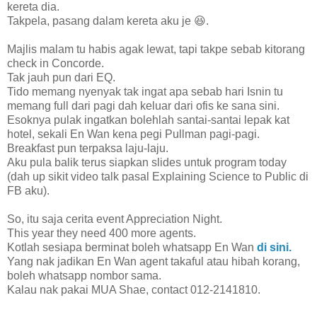
kereta dia.
Takpela, pasang dalam kereta aku je 😆.
Majlis malam tu habis agak lewat, tapi takpe sebab kitorang
check in Concorde.
Tak jauh pun dari EQ.
Tido memang nyenyak tak ingat apa sebab hari Isnin tu
memang full dari pagi dah keluar dari ofis ke sana sini.
Esoknya pulak ingatkan bolehlah santai-santai lepak kat
hotel, sekali En Wan kena pegi Pullman pagi-pagi.
Breakfast pun terpaksa laju-laju.
Aku pula balik terus siapkan slides untuk program today
(dah up sikit video talk pasal Explaining Science to Public di
FB aku).
So, itu saja cerita event Appreciation Night.
This year they need 400 more agents.
Kotlah sesiapa berminat boleh whatsapp En Wan
di sini.
Yang nak jadikan En Wan agent takaful atau hibah korang,
boleh whatsapp nombor sama.
Kalau nak pakai MUA Shae, contact 012-2141810.