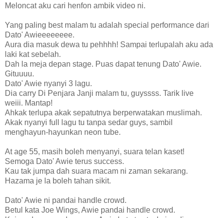
Meloncat aku cari henfon ambik video ni.
Yang paling best malam tu adalah special performance dari
Dato' Awieeeeeeee.
Aura dia masuk dewa tu pehhhh! Sampai terlupalah aku ada
laki kat sebelah.
Dah la meja depan stage. Puas dapat tenung Dato' Awie.
Gituuuu.
Dato' Awie nyanyi 3 lagu.
Dia carry Di Penjara Janji malam tu, guyssss. Tarik live
weiii. Mantap!
Ahkak terlupa akak sepatutnya berperwatakan muslimah.
Akak nyanyi full lagu tu tanpa sedar guys, sambil
menghayun-hayunkan neon tube.
At age 55, masih boleh menyanyi, suara telan kaset!
Semoga Dato' Awie terus success.
Kau tak jumpa dah suara macam ni zaman sekarang.
Hazama je la boleh tahan sikit.
Dato' Awie ni pandai handle crowd.
Betul kata Joe Wings, Awie pandai handle crowd.