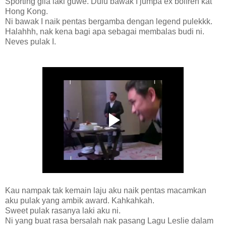
Sporting gila laki guwe. Dulu bawak I jumpa ex boifren kat
Hong Kong.
Ni bawak I naik pentas bergamba dengan legend pulekkk.
Halahhh, nak kena bagi apa sebagai membalas budi ni.
Neves pulak I.
Kau nampak tak kemain laju aku naik pentas macamkan
aku pulak yang ambik award. Kahkahkah.
Sweet pulak rasanya laki aku ni.
Ni yang buat rasa bersalah nak pasang Lagu Leslie dalam