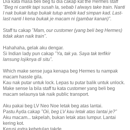
Dia kata masa beli beg tu dia cakap kat the Hermes staff
"Beg ni cantik tapi susah la, sebab I always take train. Nanti
I nak bukak tutup bukak tutup ambik kad simpan kad. Last-
last nanti I kena bukak je macam ni (gambar kanan)".
Staff tu cakap
"Mam, our customer (yang beli beg Hermes)
tidak akan naik train".
Hahahaha, gelak aku dengar.
Si Indian lady pun cakap
"Ya, tak ya. Saya tak terfikir
lansung lojiknya di situ".
Which make sense juga kenapa beg Hermes tu nampak
macam hassle gila.
Kau nak putar untuk lock. Lepas tu putar balik untuk unlock.
Make sense la bila staff tu kata customer yang beli beg
macam selaunya tak naik public transport.
Aku pakai beg LV Neo Noe letak beg atas lantai.
Pastu Ayda cakap
"Oii, beg LV kau letak atas lantai je?"
Aku macam... takpelah, bukan letak atas lumpur. Lantai
kering kot.
Kerusi extra kebetulan takde.