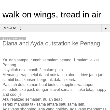
walk on wings, tread in air
▼
2022-09-21
Diana and Ayda outstation ke Penang
Ya, dah sampai rumah semalam petang. 1 malam je kat
Penang.
Insyallah next month 2 malam pula.
Memang terapi betul dapat outstation alone, drive jauh-jauh
sambil buat konsert bergerak dalam kereta.
Patutlah dulu zaman buat biotech supplies walaupun
schedule aku pack dengan travel sana sini, aku tetap happy
and cool je.
Aku realized semalam, itulah terapi.
Terapi manusia tak sama antara satu sama lain.
Ada yang shopping, ada yang holiday, ada yang mengemas