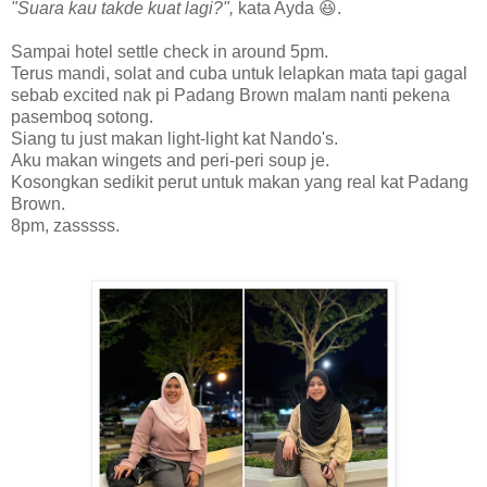
"Suara kau takde kuat lagi?",
kata Ayda 😆.
Sampai hotel settle check in around 5pm.
Terus mandi, solat and cuba untuk lelapkan mata tapi gagal
sebab excited nak pi Padang Brown malam nanti pekena
pasemboq sotong.
Siang tu just makan light-light kat Nando's.
Aku makan wingets and peri-peri soup je.
Kosongkan sedikit perut untuk makan yang real kat Padang
Brown.
8pm, zasssss.