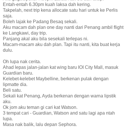
Entah-entah 6.30pm kuah laksa dah kering.
Takpelah, next trip kena allocate satu hari untuk ke Perlis
saja.
Boleh lajak ke Padang Besaq sekali.
Aku macam dah plan one day nanti dari Penang ambil flight
ke Langkawi, day trip.
Panjang akal aku bila sesekali terlepas ni.
Macam-macam aku dah plan. Tapi itu nanti, kita buat kerja
dulu.
Oh lupa nak cerita.
Ahad lepas jalan-jalan kat wing baru IOI City Mall, masuk
Guardian baru.
Kelebet-kelebet Maybelline, berkenan pulak dengan
lipmatte dia.
Beli satu.
Sekali kat Penang, Ayda berkenan dengan warna lipstik
aku.
Ok jom aku teman gi cari kat Watson.
3 tempat cari - Guardian, Watson and satu lagi apa ntah
lupa.
Masa nak balik, lalu depan Sephora.