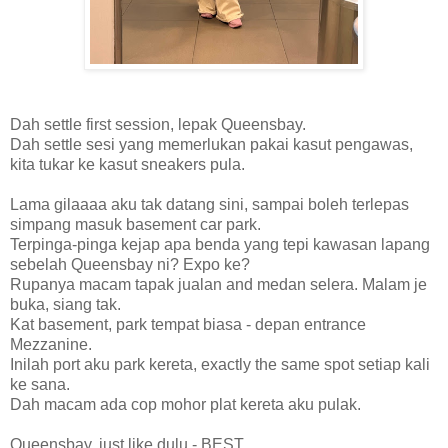
Dah settle first session, lepak Queensbay.
Dah settle sesi yang memerlukan pakai kasut pengawas,
kita tukar ke kasut sneakers pula.
Lama gilaaaa aku tak datang sini, sampai boleh terlepas
simpang masuk basement car park.
Terpinga-pinga kejap apa benda yang tepi kawasan lapang
sebelah Queensbay ni? Expo ke?
Rupanya macam tapak jualan and medan selera. Malam je
buka, siang tak.
Kat basement, park tempat biasa - depan entrance
Mezzanine.
Inilah port aku park kereta, exactly the same spot setiap kali
ke sana.
Dah macam ada cop mohor plat kereta aku pulak.
Queensbay, just like dulu - BEST.