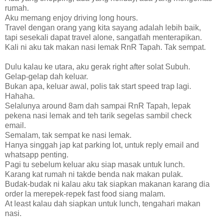
rumah.
Aku memang enjoy driving long hours.
Travel dengan orang yang kita sayang adalah lebih baik,
tapi sesekali dapat travel alone, sangatlah menterapikan.
Kali ni aku tak makan nasi lemak RnR Tapah. Tak sempat.
Dulu kalau ke utara, aku gerak right after solat Subuh.
Gelap-gelap dah keluar.
Bukan apa, keluar awal, polis tak start speed trap lagi.
Hahaha.
Selalunya around 8am dah sampai RnR Tapah, lepak
pekena nasi lemak and teh tarik segelas sambil check
email.
Semalam, tak sempat ke nasi lemak.
Hanya singgah jap kat parking lot, untuk reply email and
whatsapp penting.
Pagi tu sebelum keluar aku siap masak untuk lunch.
Karang kat rumah ni takde benda nak makan pulak.
Budak-budak ni kalau aku tak siapkan makanan karang dia
order la merepek-repek fast food siang malam.
At least kalau dah siapkan untuk lunch, tengahari makan
nasi.