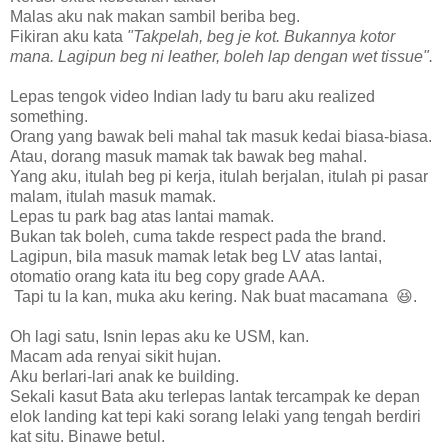
Malas aku nak makan sambil beriba beg.
Fikiran aku kata
"Takpelah, beg je kot. Bukannya kotor
mana. Lagipun beg ni leather, boleh lap dengan wet tissue".
Lepas tengok video Indian lady tu baru aku realized
something.
Orang yang bawak beli mahal tak masuk kedai biasa-biasa.
Atau, dorang masuk mamak tak bawak beg mahal.
Yang aku, itulah beg pi kerja, itulah berjalan, itulah pi pasar
malam, itulah masuk mamak.
Lepas tu park bag atas lantai mamak.
Bukan tak boleh, cuma takde respect pada the brand.
Lagipun, bila masuk mamak letak beg LV atas lantai,
otomatio orang kata itu beg copy grade AAA.
Tapi tu la kan, muka aku kering. Nak buat macamana 😆.
Oh lagi satu, Isnin lepas aku ke USM, kan.
Macam ada renyai sikit hujan.
Aku berlari-lari anak ke building.
Sekali kasut Bata aku terlepas lantak tercampak ke depan
elok landing kat tepi kaki sorang lelaki yang tengah berdiri
kat situ. Binawe betul.