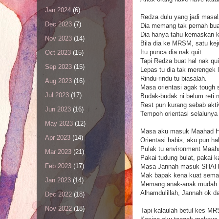
Jan 2024
(6)
Redza dulu yang jadi masa
Dec 2023
(7)
Dia memang tak pernah buat 
Dia hanya tahu kemaskan ka
Nov 2023
(14)
Bila dia ke MRSM, satu kej
Itu punca dia nak quit.
Oct 2023
(15)
Tapi Redza buat hal nak qui
Sep 2023
(15)
Lepas tu dia tak merengek l
Rindu-rindu tu biasalah.
Aug 2023
(16)
Masa orientasi agak tough 
Jul 2023
(17)
Budak-budak ni belum reti 
Rest pun kurang sebab akti
Jun 2023
(16)
Tempoh orientasi selalunya
May 2023
(12)
Masa aku masuk Maahad Ha
Apr 2023
(14)
Orientasi habis, aku pun h
Pulak tu environment Maah
Mar 2023
(21)
Pakai tudung bulat, pakai k
Feb 2023
(17)
Masa Jannah masuk SHAH har
Mak bapak kena kuat sema
Jan 2023
(14)
Memang anak-anak mudah na
Alhamdulillah, Jannah ok d
Dec 2022
(18)
Nov 2022
(18)
Tapi kalaulah betul kes MR