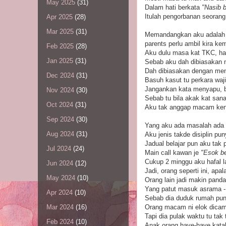
May 2025
(31)
Dalam hati berkata
"Nasib b
Itulah pengorbanan seorang
Apr 2025
(28)
Mar 2025
(31)
Memandangkan aku adalah s
parents perlu ambil kira k
Feb 2025
(28)
Aku dulu masa kat TKC, hal
Jan 2025
(31)
Sebab aku dah dibiasakan 
Dah dibiasakan dengan me
Dec 2024
(31)
Basuh kasut tu perkara waj
Jangankan kata menyapu, b
Nov 2024
(30)
Sebab tu bila akak kat sana
Oct 2024
(31)
Aku tak anggap macam ken
Sep 2024
(30)
Yang aku ada masalah ada 
Aug 2024
(31)
Aku jenis takde disiplin pu
Jadual belajar pun aku tak p
Jul 2024
(24)
Main call kawan je
"Esok be
Cukup 2 minggu aku hafal la
Jun 2024
(12)
Jadi, orang seperti ini, ap
May 2024
(10)
Orang lain jadi makin pandai
Yang patut masuk asrama 
Apr 2024
(10)
Sebab dia duduk rumah pun a
Orang macam ni elok dica
Mar 2024
(16)
Tapi dia pulak waktu tu ta
Feb 2024
(10)
Anak orang have-have kata