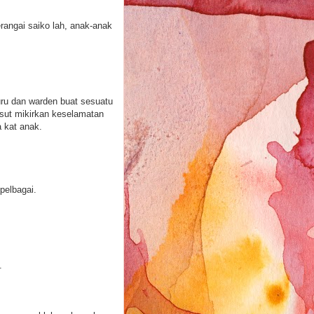
erangai saiko lah, anak-anak
ru dan warden buat sesuatu
sut mikirkan keselamatan
a kat anak.
pelbagai.
.