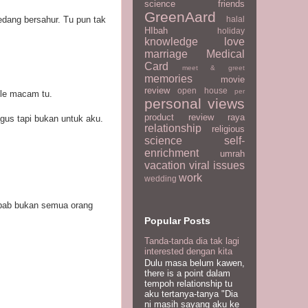
science
friends
GreenAard
halal
edang bersahur. Tu pun tak
HIbah
holiday
knowledge
love
marriage
Medical
Card
meet & greet
memories
movie
review
open house
per
yle macam tu.
personal views
product review
raya
agus tapi bukan untuk aku.
relationship
religious
science
self-
enrichment
umrah
vacation
viral issues
work
wedding
ebab bukan semua orang
Popular Posts
Tanda-tanda dia tak lagi
interested dengan kita
Dulu masa belum kawen,
there is a point dalam
tempoh relationship tu
aku tertanya-tanya "Dia
ni masih sayang aku ke