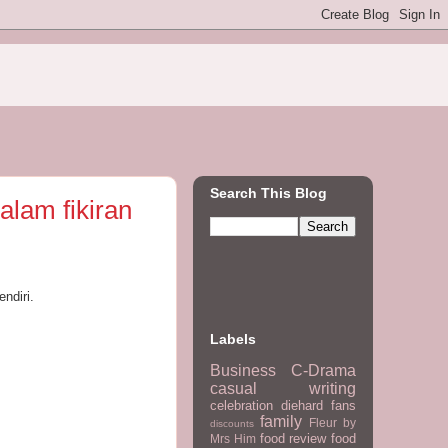
Search This Blog
alam fikiran
ndiri.
Labels
Business
C-Drama
casual writing
celebration
diehard fans
family
Fleur by
discounts
food review
food
Mrs Him