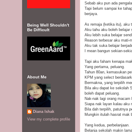
Sebab aku pun ada pengalam
Tapi belum sampai ke tahap
berjaya.
As remaja (ketika itu), ak
Being Well Shouldn't
Be Difficult
Aku tahu aku boleh belajar
Aku lebih suka belajar sendi
Reason terbesar aku mati-ma
Aku tak suka belajar berjad
I mean bangun sekian-sekian
Tapi aku faham kenapa mak
Yang pertama, peluang.
Tahun 80an, kemasukan pe
About Me
KPM yang select berdasark
Bermakna, yang terpilih me
Bila aku dapat ke sekolah
boleh dapat peluang.
Nak-nak lagi orang macam 
Siapa nak layan kalau aku
Bila dah terpilih, patutnya p
Diana Ishak
Mungkin itulah hasrat mak 
View my complete profile
Yang kedua, perbelanjaan.
Belanja sekolah makin lama