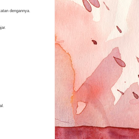
katan dengannya.
jar.
al.