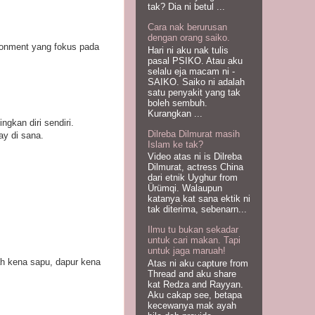
tak? Dia ni betul ...
Cara nak berurusan
dengan orang saiko.
ironment yang fokus pada
Hari ni aku nak tulis
pasal PSIKO. Atau aku
selalu eja macam ni -
SAIKO. Saiko ni adalah
satu penyakit yang tak
boleh sembuh.
Kurangkan ...
gkan diri sendiri.
Dilreba Dilmurat masih
y di sana.
Islam ke tak?
Video atas ni is Dilreba
Dilmurat, actress China
dari etnik Uyghur from
Ürümqi. Walaupun
katanya kat sana ektik ni
tak diterima, sebenarn...
Ilmu tu bukan sekadar
untuk cari makan. Tapi
untuk jaga maruah!
wah kena sapu, dapur kena
Atas ni aku capture from
Thread and aku share
kat Redza and Rayyan.
Aku cakap see, betapa
kecewanya mak ayah