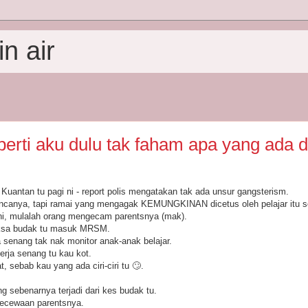
n air
erti aku dulu tak faham apa yang ada d
uantan tu pagi ni - report polis mengatakan tak ada unsur gangsterism.
ncanya, tapi ramai yang mengagak KEMUNGKINAN dicetus oleh pelajar itu se
gini, mulalah orang mengecam parentsnya (mak).
ksa budak tu masuk MRSM.
senang tak nak monitor anak-anak belajar.
erja senang tu kau kot.
, sebab kau yang ada ciri-ciri tu 🙄.
g sebenarnya terjadi dari kes budak tu.
kecewaan parentsnya.