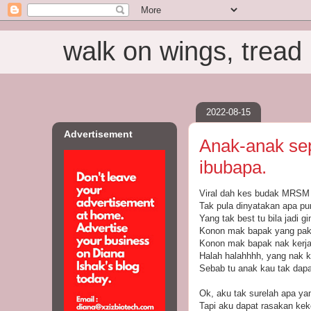
walk on wings, tread i
2022-08-15
Advertisement
Anak-anak sep
ibubapa.
Viral dah kes budak MRSM K
Tak pula dinyatakan apa pu
Yang tak best tu bila jadi 
Konon mak bapak yang pa
Konon mak bapak nak kerja 
Halah halahhhh, yang nak k
Sebab tu anak kau tak dapat
Ok, aku tak surelah apa yan
Tapi aku dapat rasakan ke