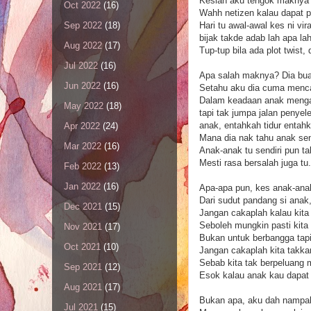
Kesian aku tengok maknya 
Oct 2022
(16)
Wahh netizen kalau dapat 
Hari tu awal-awal kes ni vi
Sep 2022
(18)
bijak takde adab lah apa lah
Aug 2022
(17)
Tup-tup bila ada plot twist
Jul 2022
(16)
Apa salah maknya? Dia bua
Jun 2022
(16)
Setahu aku dia cuma menca
Dalam keadaan anak mengad
May 2022
(18)
tapi tak jumpa jalan peny
anak, entahkah tidur entahk
Apr 2022
(24)
Mana dia nak tahu anak send
Mar 2022
(16)
Anak-anak tu sendiri pun 
Mesti rasa bersalah juga tu
Feb 2022
(13)
Jan 2022
(16)
Apa-apa pun, kes anak-anak
Dari sudut pandang si anak
Dec 2021
(15)
Jangan cakaplah kalau kita
Seboleh mungkin pasti kita 
Nov 2021
(17)
Bukan untuk berbangga tapi
Oct 2021
(10)
Jangan cakaplah kita takk
Sebab kita tak berpeluang 
Sep 2021
(12)
Esok kalau anak kau dapat 
Aug 2021
(17)
Bukan apa, aku dah nampak
Jul 2021
(15)