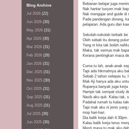
Bebanan belajar juga menin
Blog Archive
Nak hantar tusyen mak ba
Jul 2026
(22)
Nak mengajar and guide di 
Pada pandangan dorang, kal
Jun 2026
(30)
pelajaran. Ada guru dan 
May 2026
(31)
Sekolah-sekolah terbaik be
Apr 2026
(30)
Oleh sebab itu dorang pulun
Yang ni kita tak boleh nafik
Mar 2026
(31)
Maka, tak semua mak bapak 
Feb 2026
(28)
Kerana pentingkan masa de
Jan 2026
(31)
Cuma tu lah, anak-anak sep
Tapi ada hikmahnya aku bal
Dec 2025
(31)
Sebab 2 tahun selepas tu, 
Nov 2025
(30)
Mak Aji hanya ada aku untu
Rupanya banyak juga kerja
Oct 2025
(31)
Hampir tak sempat study d
Nasib aku quit. Kalau tak, 
Sep 2025
(31)
Padahal rumah tu kalau tak
Aug 2025
(31)
Tapi mak aku ni jenis yang 
mop hari-hari.
Jul 2025
(30)
Dia balik kerja dah 4.30pm.
Jun 2025
(30)
Kalau balik kerja terus me
Mesti masa tu mak aku dah 