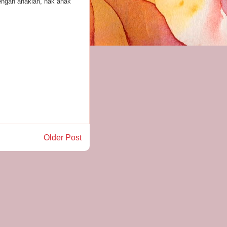
engan anaklah, nak anak
Older Post