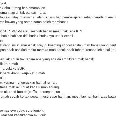
gkat.
pak aku kurang berkemampuan.
rumah lagilah tak pandai mana.
au aku stay di asrama, lebih terurus bab pembelajaran sebab berada di env
kawan-kawan yang sama-sama boleh membantu.
 it SBP, MRSM atau sekolah harian mesti nak jaga KPI.
 habis-habisan drill budak-budaknya untuk excell.
an.
yang insist anak-anak stay di boarding school adalah mak bapak yang pentin
pan anak-anaklah maka mereka mahu anak-anak faham kenapa lebih baik sta
erti aku dulu tak faham apa yang ada dalam fikiran mak bapak.
ik ke rumah.
Ima pula ke SBP.
k bantu-bantu kerja kat rumah.
 aku.
ek kerana menguruskan hal-hal rumah.
stress mak aku buat kerja rumah sorang.
de aku and Ima ok je. Tak bersepah pun.
rumah sepah ke tak sepah mesti sapu hari-hari, mesti lap hari-hari, atas ba
ngemas everyday, sure lembik.
realized kebaikannya aku quit.