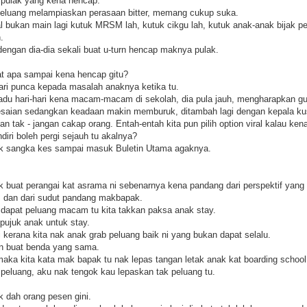
pulak yang kena hencap.
peluang melampiaskan perasaan bitter, memang cukup suka.
ral bukan main lagi kutuk MRSM lah, kutuk cikgu lah, kutuk anak-anak bijak p
.
, dengan dia-dia sekali buat u-turn hencap maknya pulak.
t apa sampai kena hencap gitu?
ri punca kepada masalah anaknya ketika tu.
u hari-hari kena macam-macam di sekolah, dia pula jauh, mengharapkan gu
elesaian sedangkan keadaan makin memburuk, ditambah lagi dengan kepala ku
an tak - jangan cakap orang. Entah-entah kita pun pilih option viral kalau ken
iri boleh pergi sejauh tu akalnya?
tak sangka kes sampai masuk Buletin Utama agaknya.
.
 buat perangai kat asrama ni sebenarnya kena pandang dari perspektif yang 
, dan dari sudut pandang makbapak.
 dapat peluang macam tu kita takkan paksa anak stay.
pujuk anak untuk stay.
 kerana kita nak anak grab peluang baik ni yang bukan dapat selalu.
an buat benda yang sama.
maka kita kata mak bapak tu nak lepas tangan letak anak kat boarding school
peluang, aku nak tengok kau lepaskan tak peluang tu.
 dah orang pesen gini.