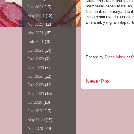
Masa anak-anak orang lain 
membesar depan mata lah, ke
Jun 2021
(15)
Bila anak seterusnya dapat 
May 2021
(13)
Yang benaunya dulu anak t
Bila anak yang lain dapat, t
Apr 2021
(12)
Mar 2021
(15)
Feb 2021
(10)
Jan 2021
(14)
Posted by
Diana Ishak
at
6
Dec 2020
(7)
Nov 2020
(8)
Oct 2020
(12)
Newer Post
Sep 2020
(11)
Aug 2020
(10)
Jul 2020
(10)
Jun 2020
(15)
May 2020
(19)
Apr 2020
(20)