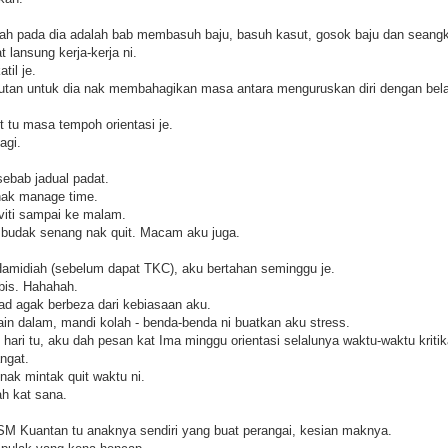
lah pada dia adalah bab membasuh baju, basuh kasut, gosok baju dan seang
lansung kerja-kerja ni.
til je.
utan untuk dia nak membahagikan masa antara menguruskan diri dengan bela
t tu masa tempoh orientasi je.
agi.
sebab jadual padat.
nak manage time.
viti sampai ke malam.
 budak senang nak quit. Macam aku juga.
midiah (sebelum dapat TKC), aku bertahan seminggu je.
abis. Hahahah.
ad agak berbeza dari kebiasaan aku.
ain dalam, mandi kolah - benda-benda ni buatkan aku stress.
i tu, aku dah pesan kat Ima minggu orientasi selalunya waktu-waktu kritik
ngat.
k mintak quit waktu ni.
ah kat sana.
SM Kuantan tu anaknya sendiri yang buat perangai, kesian maknya.