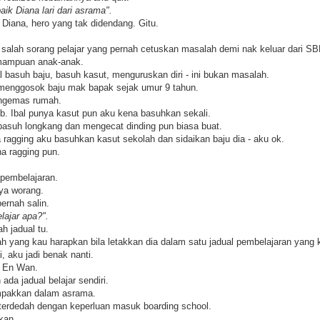
aik Diana lari dari asrama".
 Diana, hero yang tak didendang. Gitu.
alah sorang pelajar yang pernah cetuskan masalah demi nak keluar dari SB
emampuan anak-anak.
 basuh baju, basuh kasut, menguruskan diri - ini bukan masalah.
menggosok baju mak bapak sejak umur 9 tahun.
ngemas rumah.
ib. Ibal punya kasut pun aku kena basuhkan sekali.
asuh longkang dan mengecat dinding pun biasa buat.
 ragging aku basuhkan kasut sekolah dan sidaikan baju dia - aku ok.
a ragging pun.
pembelajaran.
nya worang.
ernah salin.
lajar apa?".
h jadual tu.
alah yang kau harapkan bila letakkan dia dalam satu jadual pembelajaran yang 
, aku jadi benak nanti.
- En Wan.
da jadual belajar sendiri.
mpakkan dalam asrama.
k terdedah dengan keperluan masuk boarding school.
kan.