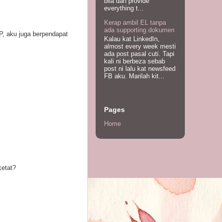
bila dah provide
everything t...
Kerap ambil EL tanpa
ada supporting dokumen
P, aku juga berpendapat
Kalau kat LinkedIn,
almost every week mesti
ada post pasal cuti. Tapi
kali ni berbeza sebab
post ni lalu kat newsfeed
FB aku. Marilah kit...
Pages
Home
ketat?