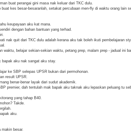
an buat perangai gini masa nak keluar dari TKC dulu.
 buat kes besar-besaranlah, setakat percubaan men-fly di waktu orang lain s
u tahu keupayaan aku kat mana.
 sendiri dengan bahan bantuan yang terhad.
ri.
ti nak quit dari TKC dulu adalah kerana aku tak boleh ikuti pembelajaran st
ual.
 waktu, belajar sekian-sekian waktu, petang prep, malam prep - jadual ini b
 bapak aku nak sangat aku stay.
lajar ke SBP selepas UPSR bukan dari permohonan.
an result UPSR.
mang benar-benar layak dari sudut akademik.
 SBP premier, dah tentulah mak bapak aku taknak aku lepaskan peluang tu s
kitorang yang tahap B40.
 mohon? Takde.
ergilah.
bapak aku.
 makin besar.