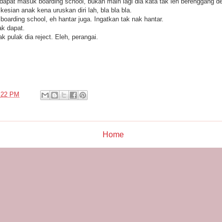
dapat masuk boarding school, bukan main lagi dia kata tak leh berenggang d
sian anak kena uruskan diri lah, bla bla bla.
boarding school, eh hantar juga. Ingatkan tak nak hantar.
ak dapat.
ak pulak dia reject. Eleh, perangai.
:22 PM
Home